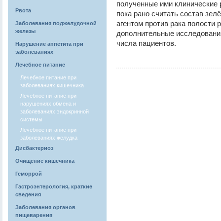
полученные ими клинические 
Рвота
пока рано считать состав зе
агентом против рака полости 
Заболевания поджелудочной
железы
дополнительные исследования
числа пациентов.
Нарушение аппетита при
заболеваниях
Лечебное питание
Лечебное питание при
заболеваниях кишечника
Лечебное питание при
нарушениях обмена и
заболеваниях эндокринной
системы
Лечебное питание при
заболеваниях желудка
Дисбактериоз
Очищение кишечника
Геморрой
Гастроэнтерология, краткие
сведения
Заболевания органов
пищеварения