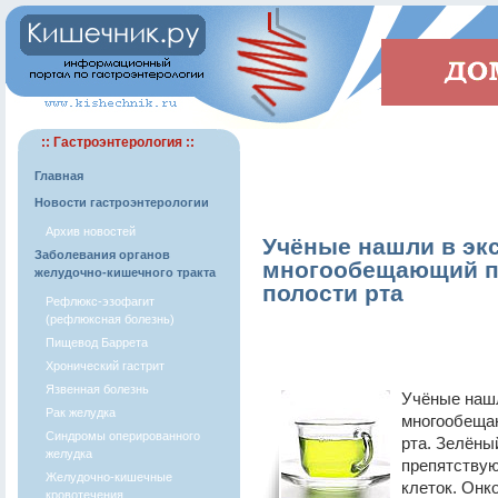
:: Гастроэнтерология ::
Главная
Новости гастроэнтерологии
Архив новостей
Учёные нашли в экс
Заболевания органов
многообещающий по
желудочно-кишечного тракта
полости рта
Рефлюкс-эзофагит
(рефлюксная болезнь)
Пищевод Баррета
Хронический гастрит
Язвенная болезнь
Учёные нашл
Рак желудка
многообещаю
Синдромы оперированного
рта. Зелёны
желудка
препятству
Желудочно-кишечные
клеток. Онк
кровотечения