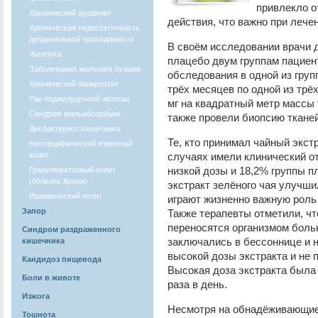
привлекло о
Хронический дуоденит
действия, что важно при лече
Хроническая недостаточность
дуоденальной проходимости
В своём исследовании врачи д
Желтуха
плацебо двум группам пациент
Заболевания желчного пузыря
обследования в одной из груп
Хронический панкреатит
трёх месяцев по одной из трёх
Рак поджелудочной железы
мг на квадратный метр массы 
Синдром мальабсорбции
также провели биопсию тканей
Дисбактериоз кишечника
Те, кто принимал чайный экстр
Неспецифический язвенный
колит
случаях имели клинический от
низкой дозы и 18,2% группы п
Гранулематозный колит
(болезнь Крона)
экстракт зелёного чая улучши
Ишемический колит
играют жизненно важную роль 
Запор
Также терапевты отметили, чт
переносятся организмом бол
Синдром раздраженного
заключались в бессоннице и н
кишечника
высокой дозы экстракта и не 
Кандидоз пищевода
Высокая доза экстракта была
Боли в животе
раза в день.
Изжога
Несмотря на обнадёживающие
Тошнота