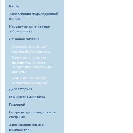
Рвота
Заболевания поджелудочной
железы
Нарушение аппетита при
заболеваниях
Лечебное питание
Лечебное питание при
заболеваниях кишечника
Лечебное питание при
нарушениях обмена и
заболеваниях эндокринной
системы
Лечебное питание при
заболеваниях желудка
Дисбактериоз
Очищение кишечника
Геморрой
Гастроэнтерология, краткие
сведения
Заболевания органов
пищеварения