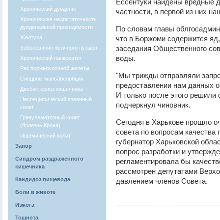
Ессентуки найдены вредные д
Хронический дуоденит
частности, в первой из них н
Хроническая недостаточность
дуоденальной проходимости
По словам главы облгосадмин
Желтуха
что в Боржоми содержится яд,
заседания Общественного сов
Заболевания желчного пузыря
воды.
Хронический панкреатит
Рак поджелудочной железы
"Мы трижды отправляли запро
Синдром мальабсорбции
предоставлении нам данных о 
Дисбактериоз кишечника
И только после этого решили 
Неспецифический язвенный
подчеркнул чиновник.
колит
Гранулематозный колит
Сегодня в Харькове прошло о
(болезнь Крона)
совета по вопросам качества 
Ишемический колит
губернатор Харьковской обла
Запор
вопрос разработки и утвержде
Синдром раздраженного
регламентировала бы качеств
кишечника
рассмотрен депутатами Верхов
Кандидоз пищевода
давлением членов Совета.
Боли в животе
Изжога
Тошнота