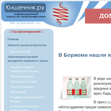
:: Гастроэнтерология ::
Главная
Новости гастроэнтерологии
Архив новостей
В Боржоми нашли я
Заболевания органов
желудочно-кишечного тракта
Рефлюкс-эзофагит
(рефлюксная болезнь)
Пищевод Баррета
В ряде ши
Хронический гастрит
реализуем
Язвенная болезнь
вредные 
Рак желудка
врач Харь
Синдромы оперированного
желудка
В пресс-
Желудочно-кишечные
облгосадминистрации заявили,
кровотечения