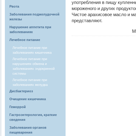
употребления в пищу купленны
Рвота
мороженого и других продукт
Чистое арахисовое масло и ма
Заболевания поджелудочной
железы
представляют.
Нарушение аппетита при
М
заболеваниях
Лечебное питание
Лечебное питание при
заболеваниях кишечника
Лечебное питание при
нарушениях обмена и
заболеваниях эндокринной
системы
Лечебное питание при
заболеваниях желудка
Дисбактериоз
Очищение кишечника
Геморрой
Гастроэнтерология, краткие
сведения
Заболевания органов
пищеварения