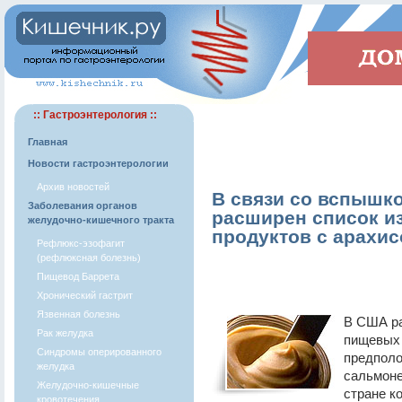
:: Гастроэнтерология ::
Главная
Новости гастроэнтерологии
Архив новостей
В связи со вспышк
Заболевания органов
расширен список и
желудочно-кишечного тракта
продуктов с арахи
Рефлюкс-эзофагит
(рефлюксная болезнь)
Пищевод Баррета
Хронический гастрит
Язвенная болезнь
В США ра
Рак желудка
пищевых 
Синдромы оперированного
предполо
желудка
сальмоне
Желудочно-кишечные
стране к
кровотечения