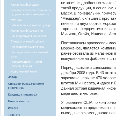
питания из дробленых злаков 
Хронический дуоденит
такой продукции, в основном,
Хроническая недостаточность
массу. В понедельник пример
дуоденальной проходимости
"Мейджер", снявшая с прилавк
Желтуха
печенья и двух сортов морож
Заболевания желчного пузыря
торговых предприятиях и на 
Хронический панкреатит
Мичиган, Огайо, Индиана, Илл
Рак поджелудочной железы
Синдром мальабсорбции
Поставщиком арахисовой масс
Дисбактериоз кишечника
мороженое, является компани
Неспецифический язвенный
ранее отозвала из магазинов 
колит
выпущенное на фабрике в шт
Гранулематозный колит
(болезнь Крона)
Период вспышки сальмонеллез
Ишемический колит
декабря 2008 года. В 43 штат
Запор
заразились свыше 470 человек
штатов Миннесота, Айдахо и 
Синдром раздраженного
данная острая кишечная инфе
кишечника
мере шести человек.
Кандидоз пищевода
Боли в животе
Управление США по контролю 
медикаментов продолжает про
Изжога
выходные рекомендовало нас
Тошнота