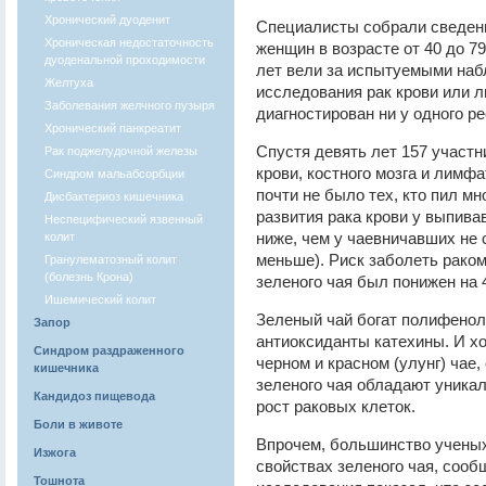
Хронический дуоденит
Специалисты собрали сведения
Хроническая недостаточность
женщин в возрасте от 40 до 79
дуоденальной проходимости
лет вели за испытуемыми наб
Желтуха
исследования рак крови или 
Заболевания желчного пузыря
диагностирован ни у одного р
Хронический панкреатит
Спустя девять лет 157 участ
Рак поджелудочной железы
крови, костного мозга и лимф
Синдром мальабсорбции
почти не было тех, кто пил мн
Дисбактериоз кишечника
развития рака крови у выпива
Неспецифический язвенный
ниже, чем у чаевничавших не 
колит
меньше). Риск заболеть рако
Гранулематозный колит
(болезнь Крона)
зеленого чая был понижен на 
Ишемический колит
Зеленый чай богат полифенол
Запор
антиоксиданты катехины. И х
Синдром раздраженного
черном и красном (улунг) чае,
кишечника
зеленого чая обладают уник
Кандидоз пищевода
рост раковых клеток.
Боли в животе
Впрочем, большинство ученых
Изжога
свойствах зеленого чая, соо
Тошнота