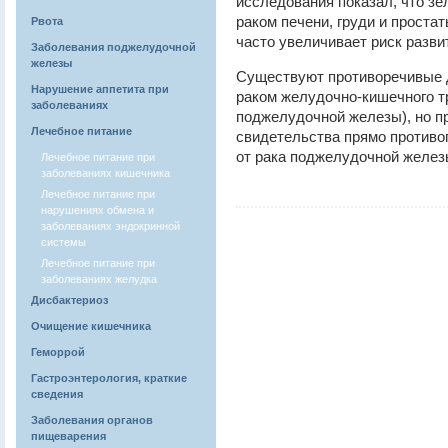
исследования показал, что зе
раком печени, груди и проста
Рвота
часто увеличивает риск разви
Заболевания поджелудочной
железы
Существуют противоречивые д
Нарушение аппетита при
раком желудочно-кишечного тр
заболеваниях
поджелудочной железы), но п
Лечебное питание
свидетельства прямо противо
от рака поджелудочной железы
Лечебное питание при
заболеваниях кишечника
Лечебное питание при
нарушениях обмена и
заболеваниях эндокринной
системы
Лечебное питание при
заболеваниях желудка
Дисбактериоз
Очищение кишечника
Геморрой
Гастроэнтерология, краткие
сведения
Заболевания органов
пищеварения