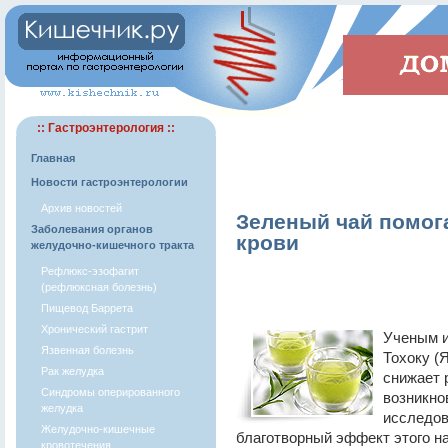
:: Гастроэнтерология ::
Главная
Новости гастроэнтерологии
Архив новостей
Зеленый чай помог
Заболевания органов
крови
желудочно-кишечного тракта
Рефлюкс-эзофагит
(рефлюксная болезнь)
Пищевод Баррета
Хронический гастрит
Ученым и
Язвенная болезнь
Тохоку (
Рак желудка
снижает 
Синдромы оперированного
возникно
желудка
исследов
Желудочно-кишечные
благотворный эффект этого на
кровотечения