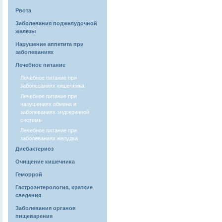
Рвота
Заболевания поджелудочной
железы
Нарушение аппетита при
заболеваниях
Лечебное питание
Лечебное питание при
заболеваниях кишечника
Лечебное питание при
нарушениях обмена и
заболеваниях эндокринной
системы
Лечебное питание при
заболеваниях желудка
Дисбактериоз
Очищение кишечника
Геморрой
Гастроэнтерология, краткие
сведения
Заболевания органов
пищеварения