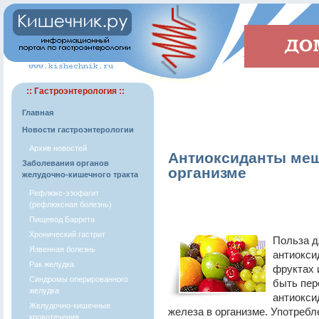
:: Гастроэнтерология ::
Главная
Новости гастроэнтерологии
Архив новостей
Антиоксиданты меш
Заболевания органов
организме
желудочно-кишечного тракта
Рефлюкс-эзофагит
(рефлюксная болезнь)
Пищевод Баррета
Хронический гастрит
Польза д
Язвенная болезнь
антиокси
Рак желудка
фруктах 
Синдромы оперированного
быть пер
желудка
антиокси
Желудочно-кишечные
железа в организме. Употреб
кровотечения