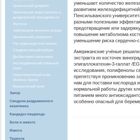
уменьшает количество железа
Хронический дуоденит
развитием железодефицитной
Хроническая недостаточность
Пенсильванского университет
дуоденальной проходимости
разными полезными эффектам
Желтуха
предотвращение или задержку
Заболевания желчного пузыря
повышение метаболизма костн
Хронический панкреатит
уменьшение риска сердечно-с
Рак поджелудочной железы
Синдром мальабсорбции
Американские учёные решили 
Дисбактериоз кишечника
экстракта из косточек виногра
Неспецифический язвенный
эпигаллокатехин-3-галлат /E
колит
исследования, полифенолы св
Гранулематозный колит
препятствуя проникновению э
(болезнь Крона)
нам для поставки кислорода из
Ишемический колит
нормальной работы других кл
Запор
питанием много антиоксиданто
особенно опасный для береме
Синдром раздраженного
кишечника
Кандидоз пищевода
Боли в животе
Изжога
Тошнота