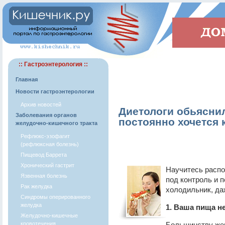
:: Гастроэнтерология ::
Главная
Новости гастроэнтерологии
Архив новостей
Диетологи обьясни
Заболевания органов
постоянно хочется 
желудочно-кишечного тракта
Рефлюкс-эзофагит
(рефлюксная болезнь)
Пищевод Баррета
Хронический гастрит
Научитесь распоз
Язвенная болезнь
под контроль и 
Рак желудка
холодильник, да
Синдромы оперированного
желудка
1. Ваша пища н
Желудочно-кишечные
кровотечения
Большинству жен