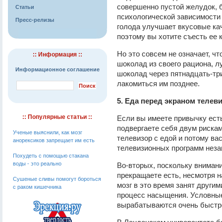
совершенно пустой желудок, 
Статьи
психологической зависимости 
Пресс-релизы
голода улучшает вкусовые ка
поэтому вы хотите съесть ее 
Но это совсем не означает, ч
:: Информация ::
шоколад из своего рациона, лу
Информационное соглашение
шоколад через пятнадцать-тр
лакомиться им позднее.
5. Еда перед экраном телев
:: Популярные статьи ::
Если вы имеете привычку есть
подвергаете себя двум рискам
Ученые выяснили, как мозг
телевизор с едой и потому вас
анорексиков запрещает им есть
телевизионных программ незав
Похудеть с помощью стакана
воды - это реально
Во-вторых, поскольку внимани
прекращаете есть, несмотря н
Сушеные сливы помогут бороться
мозг в это время занят други
с раком кишечника
процесс насыщения. Условны
вырабатываются очень быстр