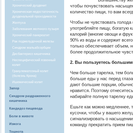
чтобы почувствовать насыще
Хронический дуоденит
количество пищи, то вам всегд
Хроническая недостаточность
дуоденальной проходимости
Чтобы не чувствовать голода (
Желтуха
употребляйте пищу, богатую 
Заболевания желчного пузыря
калорий (многие овощи и фрук
Хронический панкреатит
90% из воды и содержит всего
Рак поджелудочной железы
только обеспечивает объем, 
Синдром мальабсорбции
более продолжительное чувст
Дисбактериоз кишечника
Неспецифический язвенный
2. Вы пользуетесь большим
колит
Гранулематозный колит
Чем больше тарелка, тем бол
(болезнь Крона)
больше еды у нас перед глаз
Ишемический колит
дают большие порции, обычно
Запор
нравится. Поэтому отнеситесь
набирайте полную тарелку ед
Синдром раздраженного
кишечника
Ешьте как можно медленнее,
Кандидоз пищевода
кусочки, чтобы у вашего жел
Боли в животе
сигнализировать о насыщении 
Изжога
команду прекратить прием пи
Тошнота