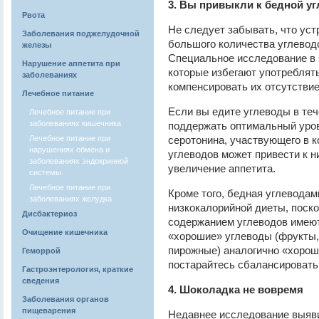
3. Вы привыкли к бедной у
Рвота
Не следует забывать, что ус
Заболевания поджелудочной
большого количества углевод
железы
Специальное исследование в 
Нарушение аппетита при
которые избегают употреблят
заболеваниях
компенсировать их отсутствие
Лечебное питание
Если вы едите углеводы в теч
Лечебное питание при
заболеваниях кишечника
поддержать оптимальный уров
Лечебное питание при
серотонина, участвующего в к
нарушениях обмена и
углеводов может привести к н
заболеваниях эндокринной
увеличение аппетита.
системы
Лечебное питание при
Кроме того, бедная углеводам
заболеваниях желудка
низкокалорийной диеты, поско
Дисбактериоз
содержанием углеводов имею
Очищение кишечника
«хорошие» углеводы (фрукты, 
пирожные) аналогично «хорош
Геморрой
постарайтесь сбалансировать
Гастроэнтерология, краткие
сведения
4. Шоколадка не вовремя
Заболевания органов
пищеварения
Недавнее исследование выяви