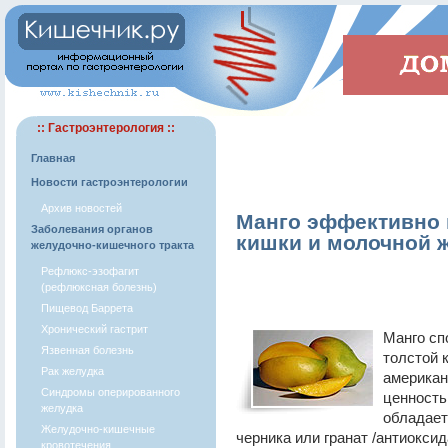
:: Гастроэнтерология ::
Главная
Новости гастроэнтерологии
Архив новостей
Манго эффективно 
Заболевания органов
кишки и молочной 
желудочно-кишечного тракта
Рефлюкс-эзофагит
(рефлюксная болезнь)
Пищевод Баррета
Хронический гастрит
Манго сп
Язвенная болезнь
толстой 
Рак желудка
американ
Синдромы оперированного
ценность
желудка
обладает
Желудочно-кишечные
черника или гранат /антиоксид
кровотечения