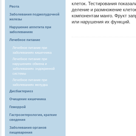
клеток. Тестирования показа
Рвота
деление и размножение клето
Заболевания поджелудочной
компонентам манго. Фрукт зап
железы
или нарушения их функций.
Нарушение аппетита при
заболеваниях
Лечебное питание
Лечебное питание при
заболеваниях кишечника
Лечебное питание при
нарушениях обмена и
заболеваниях эндокринной
системы
Лечебное питание при
заболеваниях желудка
Дисбактериоз
Очищение кишечника
Геморрой
Гастроэнтерология, краткие
сведения
Заболевания органов
пищеварения