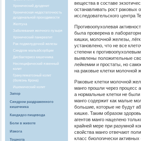
вещества в составе экзотичес
Хронический дуоденит
останавливать рост раковых 
Хроническая недостаточность
исследовательского центра Tex
дуоденальной проходимости
Желтуха
Противоопухолевая активнос
Заболевания желчного пузыря
была проверена в лабораторн
Хронический панкреатит
кишки, молочной железы, лёгк
Рак поджелудочной железы
установлено, что не все клет
Синдром мальабсорбции
степени к противоопухолевым 
Дисбактериоз кишечника
выявлены положительные свой
Неспецифический язвенный
лейкемии и простаты, но сам
колит
на раковые клетки молочной ж
Гранулематозный колит
(болезнь Крона)
Раковые клетки молочной желе
Ишемический колит
манго прошли через процесс а
Запор
а нормальные клетки не были
манго содержит как малые мол
Синдром раздраженного
большие, которые не будут аб
кишечника
кишке. Таким образом здоровы
Кандидоз пищевода
агентов манго нацелено тольк
Боли в животе
крайней мере при разумной к
Изжога
свойства манго отвечают поли
класс биологически активных
Тошнота