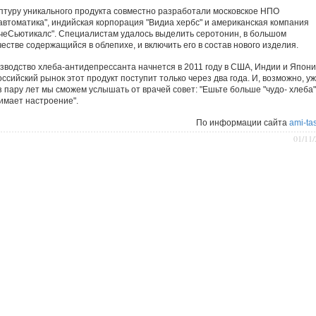
птуру уникального продукта совместно разработали московское НПО
автоматика", индийская корпорация "Видиа хербс" и американская компания
чеСьютикалс". Специалистам удалось выделить серотонин, в большом
естве содержащийся в облепихе, и включить его в состав нового изделия.
зводство хлеба-антидепрессанта начнется в 2011 году в США, Индии и Япони
ссийский рынок этот продукт поступит только через два года. И, возможно, у
з пару лет мы сможем услышать от врачей совет: "Ешьте больше "чудо- хлеба"
имает настроение".
По информации сайта
ami-tas
01/11