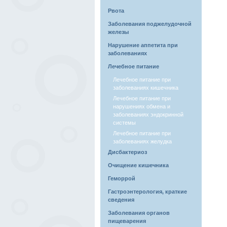
Рвота
Заболевания поджелудочной
железы
Нарушение аппетита при
заболеваниях
Лечебное питание
Лечебное питание при
заболеваниях кишечника
Лечебное питание при
нарушениях обмена и
заболеваниях эндокринной
системы
Лечебное питание при
заболеваниях желудка
Дисбактериоз
Очищение кишечника
Геморрой
Гастроэнтерология, краткие
сведения
Заболевания органов
пищеварения