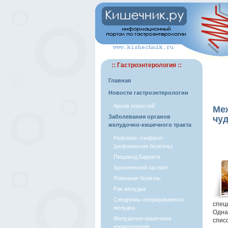
:: Гастроэнтерология ::
Главная
Новости гастроэнтерологии
Архив новостей
Ме
Заболевания органов
чуд
желудочно-кишечного тракта
Рефлюкс-эзофагит
(рефлюксная болезнь)
Пищевод Баррета
Хронический гастрит
Язвенная болезнь
Рак желудка
Синдромы оперированного
спец
желудка
Однак
Желудочно-кишечные
списо
кровотечения