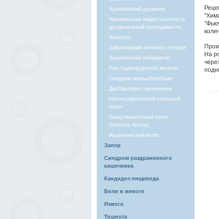
Реце
Хронический дуоденит
"Хим
Хроническая недостаточность
"Фью
дуоденальной проходимости
колич
Желтуха
Прои
Заболевания желчного пузыря
На ро
Хронический панкреатит
чере
Рак поджелудочной железы
подн
Синдром мальабсорбции
Дисбактериоз кишечника
Неспецифический язвенный
колит
Гранулематозный колит
(болезнь Крона)
Ишемический колит
Запор
Синдром раздраженного
кишечника
Кандидоз пищевода
Боли в животе
Изжога
Тошнота