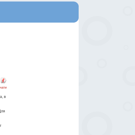
чати
, в
Для
т