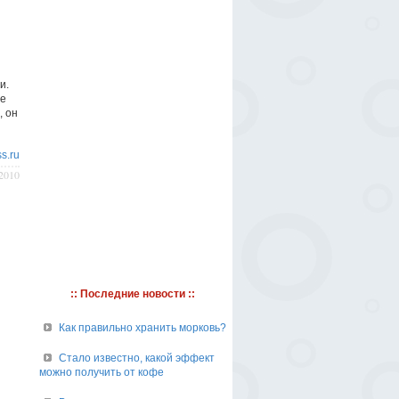
и.
же
, он
s.ru
/2010
:: Последние новости ::
Как правильно хранить морковь?
Стало известно, какой эффект
можно получить от кофе