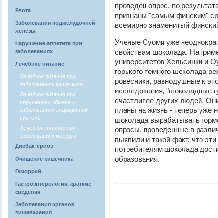
проведен опрос, по результат
Рвота
признаны "самым финским" ср
Заболевания поджелудочной
всемирно знаменитый финский
железы
Ученые Суоми уже неоднократ
Нарушение аппетита при
свойствам шоколада. Наприме
заболеваниях
университетов Хельсинки и О
Лечебное питание
горького темного шоколада ре
Лечебное питание при
ровесники, равнодушные к это
заболеваниях кишечника
исследования, "шоколадные г
Лечебное питание при
счастливее других людей. Они
нарушениях обмена и
планы на жизнь - теперь уже н
заболеваниях эндокринной
системы
шоколада вырабатывать гормо
Лечебное питание при
опросы, проведенные в разли
заболеваниях желудка
выявили и такой факт, что эт
Дисбактериоз
потребителям шоколада дости
образования.
Очищение кишечника
Геморрой
Гастроэнтерология, краткие
сведения
Заболевания органов
пищеварения