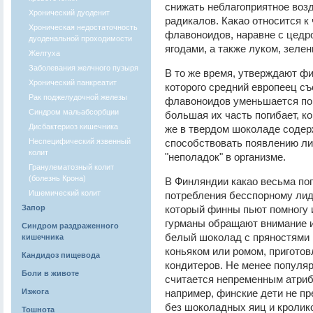
снижать неблагоприятное воз
Хронический дуоденит
радикалов. Какао относится к
Хроническая недостаточность
флавоноидов, наравне с цедр
дуоденальной проходимости
ягодами, а также луком, зеле
Желтуха
Заболевания желчного пузыря
В то же время, утверждают фи
Хронический панкреатит
которого средний европеец съе
Рак поджелудочной железы
флавоноидов уменьшается по 
Синдром мальабсорбции
большая их часть погибает, ко
Дисбактериоз кишечника
же в твердом шоколаде содерж
Неспецифический язвенный
способствовать появлению ли
колит
"неполадок" в организме.
Гранулематозный колит
(болезнь Крона)
В Финляндии какао весьма поп
Ишемический колит
потребления бесспорному лиде
Запор
который финны пьют помногу 
гурманы обращают внимание и
Синдром раздраженного
белый шоколад с пряностями и
кишечника
коньяком или ромом, пригото
Кандидоз пищевода
кондитеров. Не менее популя
Боли в животе
считается непременным атриб
Изжога
например, финские дети не п
без шоколадных яиц и кролико
Тошнота