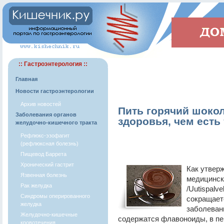
:: Гастроэнтерология ::
Главная
Новости гастроэнтерологии
Архив новостей
Пить горячий шокол
Заболевания органов
здоровья, чем есть
желудочно-кишечного тракта
Рефлюкс-эзофагит
(рефлюксная болезнь)
Пищевод Баррета
Хронический гастрит
Как утвер
Язвенная болезнь
медицинск
Рак желудка
/Uutispalv
Синдромы оперированного
сокращает
желудка
заболевани
Желудочно-кишечные
содержатся флавоноиды, в пе
кровотечения