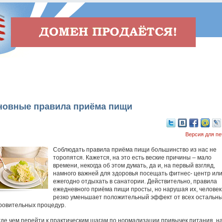
новные правила приёма пищи
Версия для пе
Соблюдать правила приёма пищи большинство из нас не
торопятся. Кажется, на это есть веские причины – мало
времени, некогда об этом думать, да и, на первый взгляд,
намного важней для здоровья посещать фитнес- центр ил
ежегодно отдыхать в санатории. Действительно, правила
ежедневного приёма пищи просты, но нарушая их, человек
резко уменьшает положительный эффект от всех остальн
ровительных процедур.
де чем перейти к практическим шагам по нормализации привычек питания, н