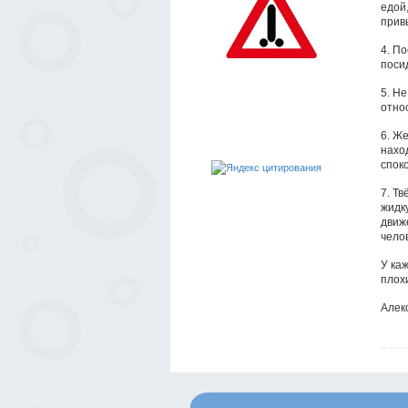
едой,
прив
4. По
поси
5. Не
отно
6. Ж
нахо
спок
7. Тв
жидку
движ
чело
У каж
плох
Алек