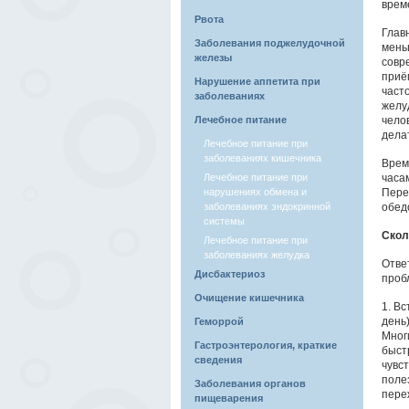
врем
Рвота
Глав
Заболевания поджелудочной
меньш
железы
совр
приё
Нарушение аппетита при
част
заболеваниях
желу
Лечебное питание
чело
дела
Лечебное питание при
заболеваниях кишечника
Врем
Лечебное питание при
часам
нарушениях обмена и
Пере
заболеваниях эндокринной
обед
системы
Скол
Лечебное питание при
заболеваниях желудка
Отве
Дисбактериоз
проб
Очищение кишечника
1. Вс
день
Геморрой
Мног
Гастроэнтерология, краткие
быст
сведения
чувс
полез
Заболевания органов
пере
пищеварения