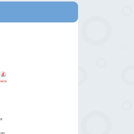
чати
и
ых
адо