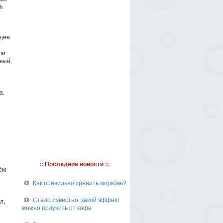
ь.
ящее
ли
авый
а.
:: Последние новости ::
ём
Как правильно хранить морковь?
Стало известно, какой эффект
л,
можно получить от кофе