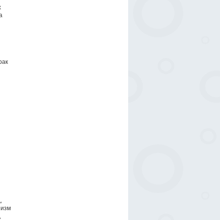
х
а
рак
,
низм
д