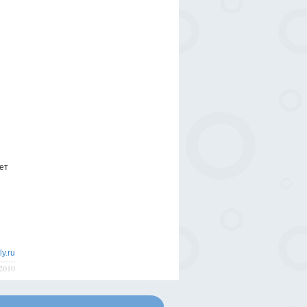
ет
ly.ru
/2010