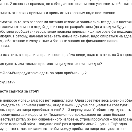
мнить 2 основных правила, не соблюдая которые, можно усложнить себе жизн
твыкать от плохих привычек и привыкать к хорошим надо постепенно.
есмотря на то, что вопросами питания человека занимались всегда, и в насто
я занимается много людей, до сих пор не разработаны (да и вряд ли будут
аботаны вообще) универсальные правила приёма пищи, которые бы подходи
 людям. Поэтому, начиная осваивать новые привычки, надо опираться на здр
л, собственное самочувствие и базовые знания по физиологии нашего
низма.
ы охватить все правила правильного приёма пищи, надо ответить на 3 вопрос
огда кушать или сколько приёмов пищи делать в течение дня?
акой объём продуктов съедать за один приём пищи?
к кушать?
часто садится за стол?
ом вопросе у специалистов нет единогласия. Одни советуют весь дневной объ
 съедать за 3 приёма (завтрак, обед и ужин). Другие специалисты советуют 3
вных приёма пищи «разбавить» ещё 2 – 3 перекусами. У обоих подходов есть
 преимущества и недостатки. Традиционное трёхразовое питание больше
ветствует ритму жизни современного человека. Утром проснулся – позавтрака
аботе плановый обед – покушал ещё раз и пришёл домой – ужин. Ещё одно
мущество такого питания вот в чём: между приёмами пищи есть достаточно