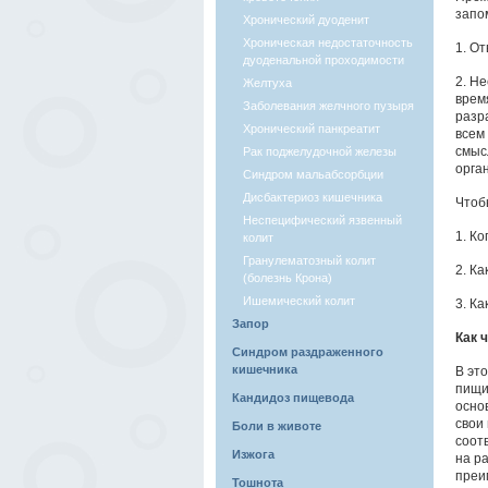
запо
Хронический дуоденит
Хроническая недостаточность
1. О
дуоденальной проходимости
2. Н
Желтуха
врем
Заболевания желчного пузыря
разр
Хронический панкреатит
всем
смыс
Рак поджелудочной железы
орга
Синдром мальабсорбции
Дисбактериоз кишечника
Чтоб
Неспецифический язвенный
1. К
колит
Гранулематозный колит
2. К
(болезнь Крона)
Ишемический колит
3. Ка
Запор
Как 
Синдром раздраженного
кишечника
В эт
пищи
Кандидоз пищевода
осно
свои
Боли в животе
соот
Изжога
на р
преи
Тошнота