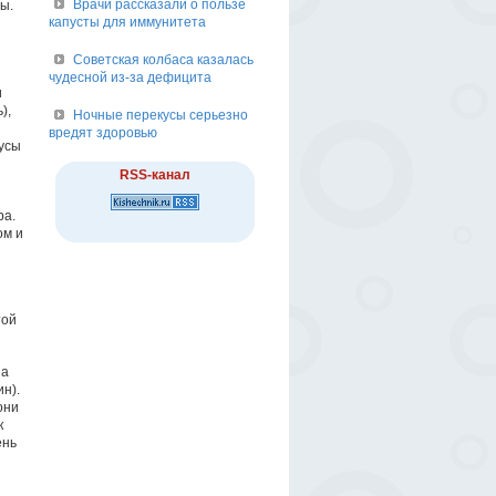
Врачи рассказали о пользе
ы.
капусты для иммунитета
и
Советская колбаса казалась
чудесной из-за дефицита
и
),
Ночные перекусы серьезно
вредят здоровью
кусы
RSS-канал
ра.
ом и
той
за
н).
они
к
ень