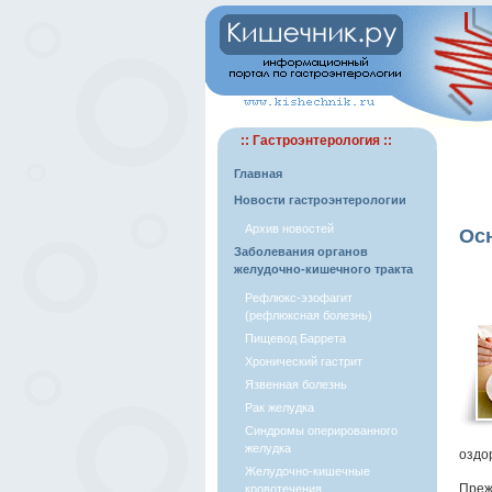
:: Гастроэнтерология ::
Главная
Новости гастроэнтерологии
Архив новостей
Ос
Заболевания органов
желудочно-кишечного тракта
Рефлюкс-эзофагит
(рефлюксная болезнь)
Пищевод Баррета
Хронический гастрит
Язвенная болезнь
Рак желудка
Синдромы оперированного
желудка
оздо
Желудочно-кишечные
Преж
кровотечения