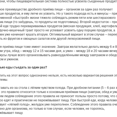
ени, чтобы пищеварительная система полностью усвоила съеденные продукт
ное преимущество дробного приёма пищи – организм за один раз получает
е продуктов, и ему легче их усвоить. Но у такого подхода есть и минусы – пр
еменной «быстрой» жизни тяжело соблюдать режим пяти или шестиразового
ма пищи (то забудешь, то продукты не подготовишь). Второй недостаток – пр
ой еде трудно перевариваемых продуктов (мясная продукция, хлеб, картофель
дочно-кишечный тракт просто не успевает усвоить одну порцию продуктов, а
век уже начинает кушать вторую. Оптимальный вариант в этом случае – пере
ть из фруктов и овощных салатов или другой легкоусвояемой пищи.
я приёма пищи тоже имеет значение. Завтрак желательно делать между 6 и 8
и утра, обед – между 12 и 15 часами дня, а ужин – между 18 и 20 часами вече
кусы лучше всего организовывать равноудалёнными между завтраком и обед
ом и ужином.
ько еды съедать за один раз?
тить на этот вопрос однозначно нельзя, есть несколько вариантов решения э
лемы.
тавать из-за стола с лёгким чувством голода. При дробном питании (5 – 6 раз 
) это правило относится только к основным приёмам пищи (завтрак, обед и ужи
им людям соблюдение этого правила не приносит пользы просто потому, что 
ро едят и практически не пережёвывают пищу. При быстрой еде, когда челове
твует «лёгкий голод», желудок уже переполнен. Соблюдение этого правила оч
но для организма, но только в том случае, если человек, не торопясь,
жёвывает пищу.