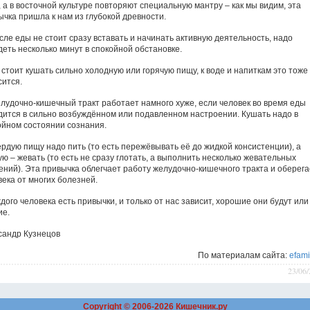
 а в восточной культуре повторяют специальную мантру – как мы видим, эта
ычка пришла к нам из глубокой древности.
сле еды не стоит сразу вставать и начинать активную деятельность, надо
деть несколько минут в спокойной обстановке.
 стоит кушать сильно холодную или горячую пищу, к воде и напиткам это тоже
сится.
елудочно-кишечный тракт работает намного хуже, если человек во время еды
дится в сильно возбуждённом или подавленном настроении. Кушать надо в
ойном состоянии сознания.
ёрдую пищу надо пить (то есть пережёвывать её до жидкой консистенции), а
ю – жевать (то есть не сразу глотать, а выполнить несколько жевательных
ений). Эта привычка облегчает работу желудочно-кишечного тракта и оберега
века от многих болезней.
дого человека есть привычки, и только от нас зависит, хорошие они будут или
ие.
сандр Кузнецов
По материалам сайта:
efami
23/06
Copyright © 2006-2026
Кишечник.ру