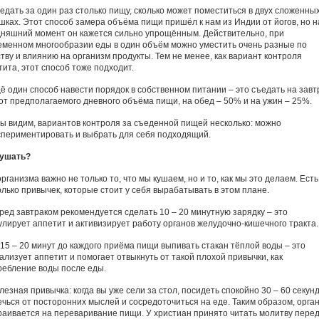
ъедать за один раз столько пищу, сколько может поместиться в двух сложенны
шках. Этот способ замера объёма пищи пришёл к нам из Индии от йогов, но н
дняшний момент он кажется сильно упрощённым. Действительно, при
еменном многообразии еды в один объём можно уместить очень разные по
ству и влиянию на организм продукты. Тем не менее, как вариант контроля
тита, этот способ тоже подходит.
щё один способ навести порядок в собственном питании – это съедать на завт
от предполагаемого дневного объёма пищи, на обед – 50% и на ужин – 25%.
мы видим, вариантов контроля за съеденной пищей несколько: можно
спериментировать и выбрать для себя подходящий.
кушать?
рганизма важно не только то, что мы кушаем, но и то, как мы это делаем. Есть
олько привычек, которые стоит у себя вырабатывать в этом плане.
еред завтраком рекомендуется сделать 10 – 20 минутную зарядку – это
улирует аппетит и активизирует работу органов желудочно-кишечного тракта.
 15 – 20 минут до каждого приёма пищи выпивать стакан тёплой воды – это
ализует аппетит и помогает отвыкнуть от такой плохой привычки, как
ребление воды после еды.
лезная привычка: когда вы уже сели за стол, посидеть спокойно 30 – 60 секунд
ечься от посторонних мыслей и сосредоточиться на еде. Таким образом, орга
раивается на переваривание пищи. У христиан принято читать молитву пере