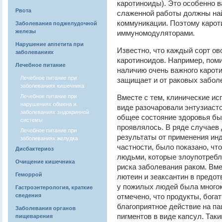
каротиноиды). Это особенно 
Рвота
слаженной работы должны на
коммуникации. Поэтому каро
Заболевания поджелудочной
железы
иммуномодуляторами.
Нарушение аппетита при
Известно, что каждый сорт о
заболеваниях
каротиноидов. Например, пом
Лечебное питание
наличию очень важного кароти
Лечебное питание при
защищает и от раковых забол
заболеваниях кишечника
Лечебное питание при
Вместе с тем, клинические ис
нарушениях обмена и
виде разочаровали энтузиасто
заболеваниях эндокринной
общее состояние здоровья бы
системы
проявлялось. В ряде случаев
Лечебное питание при
результаты от применения ин
заболеваниях желудка
частности, было показано, чт
Дисбактериоз
людьми, которые злоупотребл
Очищение кишечника
риска заболевания раком. Вме
Геморрой
лютеин и зеаксантин в предот
у пожилых людей была многок
Гастроэнтерология, краткие
сведения
отмечено, что продукты, бога
благоприятное действие на па
Заболевания органов
пигментов в виде капсул. Таки
пищеварения