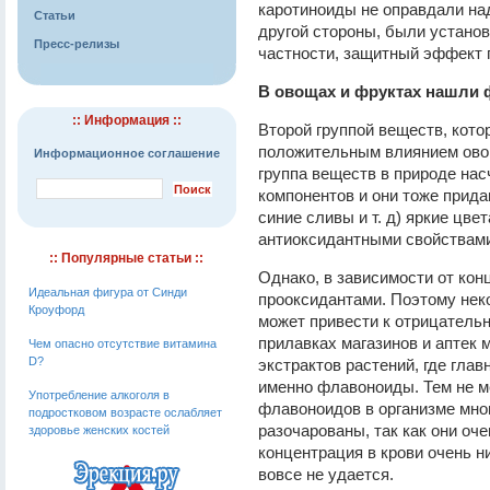
каротиноиды не оправдали на
Статьи
другой стороны, были устано
Пресс-релизы
частности, защитный эффект 
В овощах и фруктах нашли
:: Информация ::
Второй группой веществ, кото
положительным влиянием ово
Информационное соглашение
группа веществ в природе на
компонентов и они тоже прида
синие сливы и т. д) яркие цве
антиоксидантными свойствами
:: Популярные статьи ::
Однако, в зависимости от кон
Идеальная фигура от Синди
прооксидантами. Поэтому нек
Кроуфорд
может привести к отрицатель
прилавках магазинов и аптек 
Чем опасно отсутствие витамина
D?
экстрактов растений, где гл
именно флавоноиды. Тем не м
Употребление алкоголя в
флавоноидов в организме мног
подростковом возрасте ослабляет
разочарованы, так как они оч
здоровье женских костей
концентрация в крови очень ни
вовсе не удается.