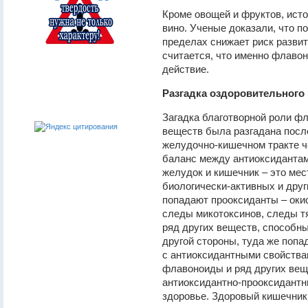
Кроме овощей и фруктов, ист
вино. Ученые доказали, что п
пределах снижает риск разви
считается, что именно флаво
действие.
Разгадка оздоровительного
Загадка благотворной роли фл
веществ была разгадана после
желудочно-кишечном тракте ч
баланс между антиоксидантам
желудок и кишечник – это мес
биологически-активных и друг
попадают прооксиданты – оки
следы микотоксинов, следы т
ряд других веществ, способн
другой стороны, туда же попа
с антиоксидантными свойствам
флавоноиды и ряд других веще
антиоксидантно-прооксидантн
здоровье. Здоровый кишечник