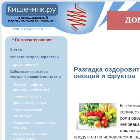
:: Гастроэнтерология ::
Главная
Новости гастроэнтерологии
Архив новостей
Разгадка оздоровит
Заболевания органов
овощей и фруктов
желудочно-кишечного тракта
Рефлюкс-эзофагит
(рефлюксная болезнь)
Пищевод Баррета
Хронический гастрит
В течени
Язвенная болезнь
количест
Рак желудка
роли ово
Синдромы оперированного
человека
желудка
доказыва
Желудочно-кишечные
продуктов на человеческое зд
кровотечения