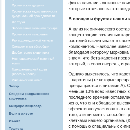
факта начались активные поис
Хронический дуоденит
которые отвечают за это возд
Хроническая недостаточность
дуоденальной проходимости
В овощах и фруктах нашли
Желтуха
Заболевания желчного пузыря
Анализ их химического состав
концентрацию различных каро
Хронический панкреатит
растений насчитывают в свое
Рак поджелудочной железы
компонентов. Наиболее извест
Синдром мальабсорбции
благодаря которому морковка 
Дисбактериоз кишечника
знаем, что бета-каротин прев
Неспецифический язвенный
который, в свою очередь, игр
колит
Гранулематозный колит
Однако выяснилось, что каро
(болезнь Крона)
– каротины (те которые превр
Ишемический колит
превращаются в витамин А). О
Запор
меньше 10% всех известных к
Синдром раздраженного
последнего времени оставалас
кишечника
ясно, что они обладают высок
Кандидоз пищевода
эффективно участвовать в ан
Боли в животе
того, эти пигменты способны
клетками нашего организма. (
Изжога
с помощью специальных сигна
Тошнота