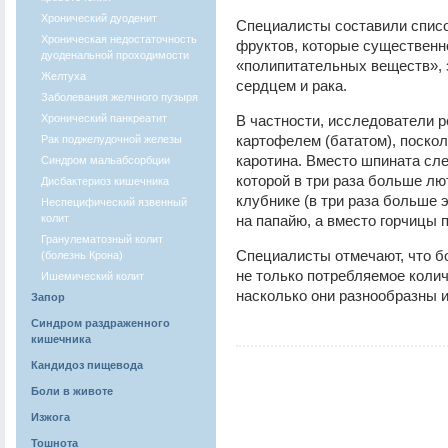
Хронический дуоденит
Специалисты составили списо
Хроническая недостаточность
фруктов, которые существен
дуоденальной проходимости
«полипитательных веществ»,
Желтуха
сердцем и рака.
Заболевания желчного пузыря
Хронический панкреатит
В частности, исследователи 
картофелем (бататом), поскол
Рак поджелудочной железы
каротина. Вместо шпината сле
Синдром мальабсорбции
которой в три раза больше лю
Дисбактериоз кишечника
клубнике (в три раза больше 
Неспецифический язвенный
колит
на папайю, а вместо горчицы 
Гранулематозный колит
Специалисты отмечают, что б
(болезнь Крона)
не только потребляемое колич
Ишемический колит
насколько они разнообразны и
Запор
Синдром раздраженного
кишечника
Кандидоз пищевода
Боли в животе
Изжога
Тошнота