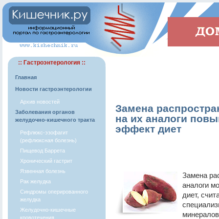
:: Гастроэнтерология ::
Главная
Новости гастроэнтерологии
Архив новостей
Замена распростра
Заболевания органов
на их аналоги пов
желудочно-кишечного тракта
эффект диет
Рефлюкс-эзофагит
(рефлюксная болезнь)
Пищевод Баррета
Хронический гастрит
Язвенная болезнь
Замена ра
Рак желудка
аналоги м
Синдромы оперированного
диет, счит
желудка
специализ
Желудочно-кишечные
минералов
кровотечения