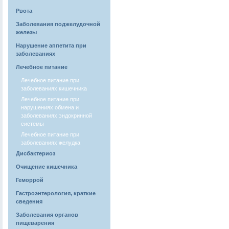
Рвота
Заболевания поджелудочной
железы
Нарушение аппетита при
заболеваниях
Лечебное питание
Лечебное питание при
заболеваниях кишечника
Лечебное питание при
нарушениях обмена и
заболеваниях эндокринной
системы
Лечебное питание при
заболеваниях желудка
Дисбактериоз
Очищение кишечника
Геморрой
Гастроэнтерология, краткие
сведения
Заболевания органов
пищеварения