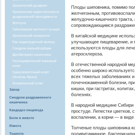
Хронический дуоденит
Плоды шиповника, помимо по
Хроническая недостаточность
желчегонным, противовоспал
дуоденальной проходимости
желудочно-кишечного тракта, 
Желтуха
сопровождающимся раздражен
Заболевания желчного пузыря
В китайской медицине использ
Хронический панкреатит
улучшающее пищеварение, и п
Рак поджелудочной железы
используются плоды для лечен
Синдром мальабсорбции
атеросклероза.
Дисбактериоз кишечника
Неспецифический язвенный
В отечественной народной ме
колит
особенно широко используетс
Гранулематозный колит
всех тяжелых заболеваниях и 
(болезнь Крона)
почечнокаменной болезни, пр
Ишемический колит
кишки, при гастритах, колитах
Запор
болезнях.
Синдром раздраженного
кишечника
В народной медицине Сибири
Кандидоз пищевода
простуде. Лепестки цветков, 
воспалении, а корни — в виде
Боли в животе
Изжога
Толченые плоды шиповника ко
поливитаминное, бактерицидн
Тошнота