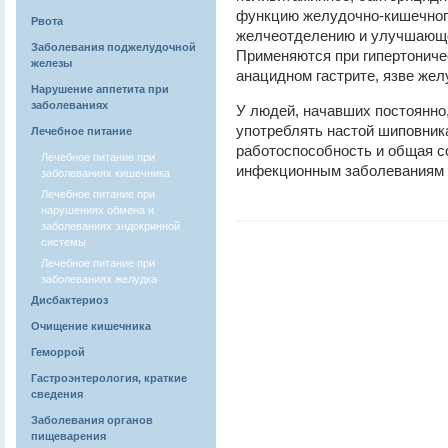
функцию желудочно-кишечног
Рвота
желчеотделению и улучшающе
Заболевания поджелудочной
Применяются при гипертоничес
железы
анацидном гастрите, язве жел
Нарушение аппетита при
заболеваниях
У людей, начавших постоянно
употреблять настой шиповник
Лечебное питание
работоспособность и общая с
Лечебное питание при
инфекционным заболеваниям (
заболеваниях кишечника
Лечебное питание при
нарушениях обмена и
заболеваниях эндокринной
системы
Лечебное питание при
заболеваниях желудка
Дисбактериоз
Очищение кишечника
Геморрой
Гастроэнтерология, краткие
сведения
Заболевания органов
пищеварения