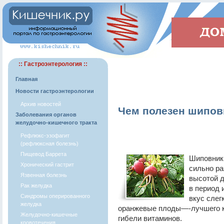
:: Гастроэнтерология ::
Главная
Новости гастроэнтерологии
Архив новостей
Чем полезен шипов
Заболевания органов
желудочно-кишечного тракта
Рефлюкс-эзофагит
(рефлюксная болезнь)
Пищевод Баррета
Шиповник 
Хронический гастрит
сильно ра
Язвенная болезнь
высотой д
Рак желудка
в период 
Синдромы оперированного
вкус слег
желудка
оранжевые плоды—-лучшего ка
Желудочно-кишечные
гибели витаминов.
кровотечения