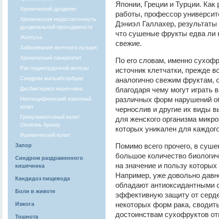
Японии, Греции и Турции. Как
Хронический дуоденит
работы, профессор университ
Хроническая недостаточность
Дэниэл Галлахер, результаты
дуоденальной проходимости
что сушеные фрукты едва ли 
Желтуха
свежие.
Заболевания желчного пузыря
Хронический панкреатит
По его словам, именно сухоф
Рак поджелудочной железы
источник клетчатки, прежде вс
Синдром мальабсорбции
аналогично свежим фруктам, о
Дисбактериоз кишечника
благодаря чему могут играть
различных форм нарушений об
Неспецифический язвенный
колит
чернослив и другие их виды в
Гранулематозный колит
для женского организма микро
(болезнь Крона)
которых уникален для каждого
Ишемический колит
Помимо всего прочего, в суше
Запор
большое количество биологич
Синдром раздраженного
на значение и пользу которы
кишечника
Например, уже довольно давн
Кандидоз пищевода
обладают антиоксидантными 
Боли в животе
эффективную защиту от серде
некоторых форм рака, сводить
Изжога
достоинствам сухофруктов отн
Тошнота