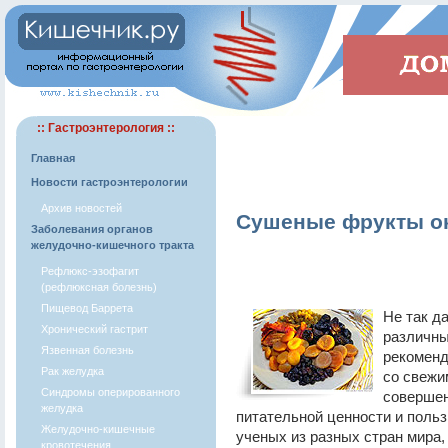
:: Гастроэнтерология ::
Главная
Новости гастроэнтерологии
Архив новостей
Сушеные фрукты ок
Заболевания органов
желудочно-кишечного тракта
Рефлюкс-эзофагит
(рефлюксная болезнь)
Пищевод Баррета
Не так д
Хронический гастрит
различны
Язвенная болезнь
рекоменд
Рак желудка
со свежи
Синдромы оперированного
совершен
желудка
питательной ценности и поль
Желудочно-кишечные
ученых из разных стран мира,
кровотечения