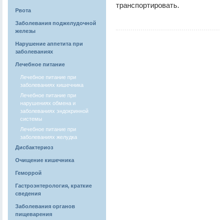
транспортировать.
Рвота
Заболевания поджелудочной
железы
Нарушение аппетита при
заболеваниях
Лечебное питание
Лечебное питание при
заболеваниях кишечника
Лечебное питание при
нарушениях обмена и
заболеваниях эндокринной
системы
Лечебное питание при
заболеваниях желудка
Дисбактериоз
Очищение кишечника
Геморрой
Гастроэнтерология, краткие
сведения
Заболевания органов
пищеварения