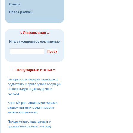
Статьи
Пресс-релизы
:: Информация ::
Информационное соглашение
:: Популярные статьи ::
Белорусские хирурги завершают
подготовку к проведению операций
по пересадке поджелудочной
железы
Богатый растительными жирами
рацион питания может помочь
детям-эпилептикам
Покраснение лица говорит о
предрасположенности к раку