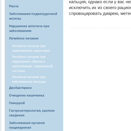
кальция, однако если у вас н
Рвота
исключить их из своего рацио
спровоцировать диарею, метео
Заболевания поджелудочной
железы
Нарушение аппетита при
заболеваниях
Лечебное питание
Лечебное питание при
заболеваниях кишечника
Лечебное питание при
нарушениях обмена и
заболеваниях эндокринной
системы
Лечебное питание при
заболеваниях желудка
Дисбактериоз
Очищение кишечника
Геморрой
Гастроэнтерология, краткие
сведения
Заболевания органов
пищеварения