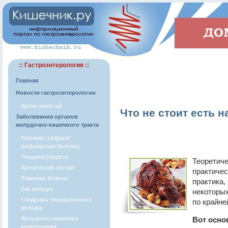
:: Гастроэнтерология ::
Главная
Новости гастроэнтерологии
Архив новостей
Что не стоит есть н
Заболевания органов
желудочно-кишечного тракта
Рефлюкс-эзофагит
(рефлюксная болезнь)
Пищевод Баррета
Теоретиче
Хронический гастрит
практичес
Язвенная болезнь
практика,
Рак желудка
некоторых
Синдромы оперированного
по крайне
желудка
Желудочно-кишечные
Вот осно
кровотечения