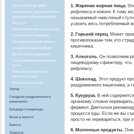
1. Жареная жирная пища.
Она
Хронический дуоденит
рефлюкса и изжоги. К тому же
Хроническая недостаточность
дуоденальной проходимости
называемый «масляный стул», 
Желтуха
усвоить весь потребляемый ж
Заболевания желчного пузыря
2. Горький перец.
Может пров
Хронический панкреатит
противопоказан тем, кто стра
Рак поджелудочной железы
кишечника.
Синдром мальабсорбции
Дисбактериоз кишечника
3. Алкоголь.
Он позволяем ра
Неспецифический язвенный
пищеводному сфинктеру, что, 
колит
рефлюксу.
Гранулематозный колит
(болезнь Крона)
4. Шоколад.
Этот продукт про
Ишемический колит
раздраженного кишечника, а т
Запор
5. Кукуруза.
В ней содержится
Синдром раздраженного
организму сложно переварить,
кишечника
фермент. Диетологи рекоменд
Кандидоз пищевода
процессе еды. Если же вы съ
Боли в животе
просто не перевариться, при 
Изжога
6. Молочные продукты.
Они 
Тошнота