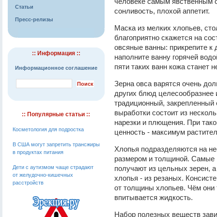
человеке самым явственным о
Статьи
сонливость, плохой аппетит.
Пресс-релизы
Маска из мелких хлопьев, сто
благоприятно скажется на сос
овсяные ванны: прикрепите к
:: Информация ::
наполните ванну горячей водо
пяти таких ванн кожа станет н
Информационное соглашение
Зерна овса варятся очень дол
других блюд целесообразнее 
традиционный, закрепленный 
выработки состоит из несколь
:: Популярные статьи ::
нарезки и плющения. При тако
Косметология для подростка
ценность - максимум растител
В США могут запретить трансжиры
Хлопья подразделяются на не
в продуктах питания
размером и толщиной. Самые к
Дети с аутизмом чаще страдают
получают из цельных зерен, а
от желудочно-кишечных
хлопья - из резаных. Консисте
расстройств
от толщины хлопьев. Чём они 
впитывается жидкость.
Набор полезных веществ зави