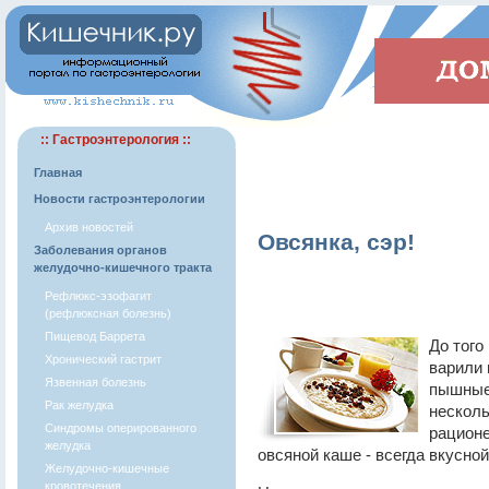
:: Гастроэнтерология ::
Главная
Новости гастроэнтерологии
Архив новостей
Овсянка, сэр!
Заболевания органов
желудочно-кишечного тракта
Рефлюкс-эзофагит
(рефлюксная болезнь)
Пищевод Баррета
До того
Хронический гастрит
варили 
Язвенная болезнь
пышные
Рак желудка
несколь
Синдромы оперированного
рационе
желудка
овсяной каше - всегда вкусной
Желудочно-кишечные
кровотечения