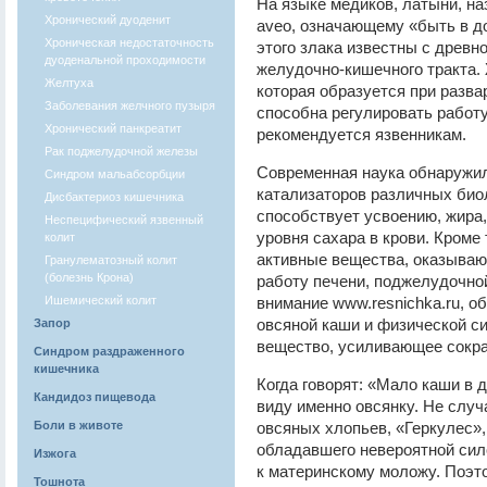
На языке медиков, латыни, на
Хронический дуоденит
aveo, означающему «быть в д
Хроническая недостаточность
этого злака известны с древн
дуоденальной проходимости
желудочно-кишечного тракта.
Желтуха
которая образуется при разва
Заболевания желчного пузыря
способна регулировать работ
Хронический панкреатит
рекомендуется язвенникам.
Рак поджелудочной железы
Современная наука обнаружил
Синдром мальабсорбции
катализаторов различных био
Дисбактериоз кишечника
способствует усвоению, жира,
Неспецифический язвенный
уровня сахара в крови. Кроме 
колит
активные вещества, оказываю
Гранулематозный колит
(болезнь Крона)
работу печени, поджелудочно
Ишемический колит
внимание www.resnichka.ru, о
овсяной каши и физической си
Запор
вещество, усиливающее сокр
Синдром раздраженного
кишечника
Когда говорят: «Мало каши в 
Кандидоз пищевода
виду именно овсянку. Не слу
Боли в животе
овсяных хлопьев, «Геркулес», 
обладавшего невероятной сило
Изжога
к материнскому моложу. Поэт
Тошнота