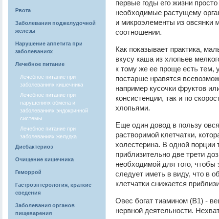
первые годы его жизни просто
Рвота
необходимые растущему орган
и микроэлементы из овсянки 
Заболевания поджелудочной
железы
соотношении.
Нарушение аппетита при
Как показывает практика, ма
заболеваниях
вкусу каша из хлопьев мелког
Лечебное питание
к тому же ее проще есть тем, 
Лечебное питание при
постарше нравятся всевозмож
заболеваниях кишечника
например кусочки фруктов или
Лечебное питание при
консистенции, так и по скоро
нарушениях обмена и
хлопьями.
заболеваниях эндокринной
системы
Еще один довод в пользу овс
Лечебное питание при
растворимой клетчатки, котор
заболеваниях желудка
холестерина. В одной порции
Дисбактериоз
приблизительно две трети доз
Очищение кишечника
необходимой для того, чтобы
Геморрой
следует иметь в виду, что в 
клетчатки снижается приблизи
Гастроэнтерология, краткие
сведения
Овес богат тиамином (В1) - 
Заболевания органов
нервной деятельности. Нехват
пищеварения