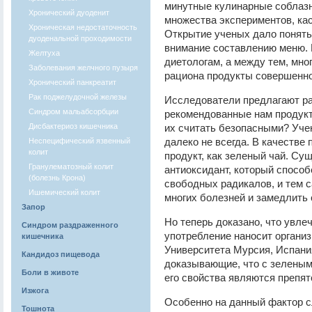
минутные кулинарные соблаз
Хронический дуоденит
множества экспериментов, ка
Хроническая недостаточность
Открытие ученых дало понять
дуоденальной проходимости
внимание составлению меню.
Желтуха
диетологам, а между тем, мн
Заболевания желчного пузыря
рациона продукты совершенно
Хронический панкреатит
Рак поджелудочной железы
Исследователи предлагают ра
Синдром мальабсорбции
рекомендованные нам продукты
Дисбактериоз кишечника
их считать безопасными? Уче
далеко не всегда. В качестве
Неспецифический язвенный
колит
продукт, как зеленый чай. Су
Гранулематозный колит
антиоксидант, который способ
(болезнь Крона)
свободных радикалов, и тем 
Ишемический колит
многих болезней и замедлить 
Запор
Но теперь доказано, что увле
Синдром раздраженного
употребление наносит органи
кишечника
Университета Мурсия, Испани
Кандидоз пищевода
доказывающие, что с зеленым 
Боли в животе
его свойства являются препя
Изжога
Особенно на данный фактор 
Тошнота