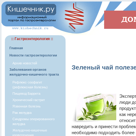
:: Гастроэнтерология ::
Главная
Новости гастроэнтерологии
Архив новостей
Зеленый чай полезе
Заболевания органов
желудочно-кишечного тракта
Рефлюкс-эзофагит
(рефлюксная болезнь)
Пищевод Баррета
Эксперт
Хронический гастрит
люди д
Язвенная болезнь
продукт
Рак желудка
как нер
Синдромы оперированного
относит
желудка
навредить и принести пробле
Желудочно-кишечные
необходимо подходить более с
кровотечения