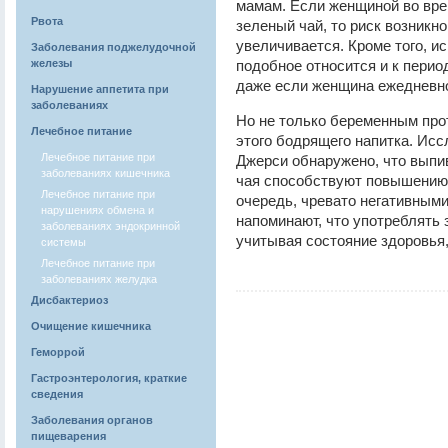
мамам. Если женщиной во вр
Рвота
зеленый чай, то риск возникн
увеличивается. Кроме того, и
Заболевания поджелудочной
железы
подобное относится и к период
даже если женщина ежедневно
Нарушение аппетита при
заболеваниях
Но не только беременным про
Лечебное питание
этого бодрящего напитка. Ис
Лечебное питание при
Джерси обнаружено, что выпи
заболеваниях кишечника
чая способствуют повышению 
Лечебное питание при
очередь, чревато негативным
нарушениях обмена и
напоминают, что употреблять 
заболеваниях эндокринной
учитывая состояние здоровья,
системы
Лечебное питание при
заболеваниях желудка
Дисбактериоз
Очищение кишечника
Геморрой
Гастроэнтерология, краткие
сведения
Заболевания органов
пищеварения