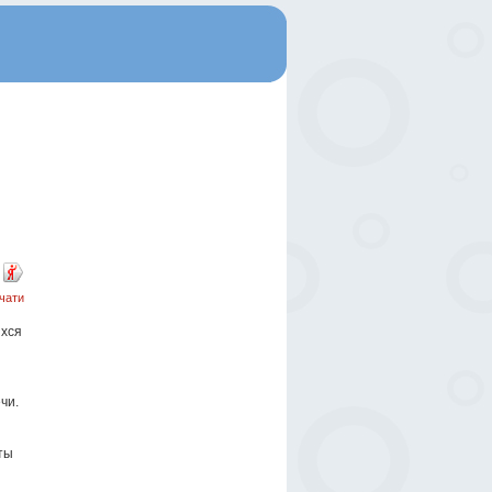
чати
ихся
чи.
ты