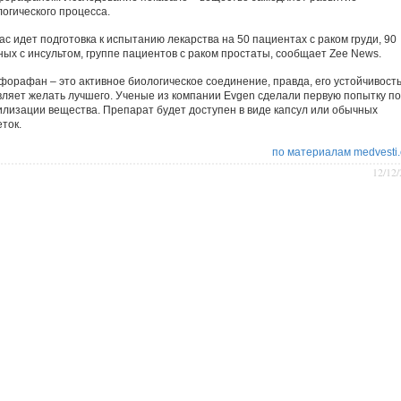
логического процесса.
ас идет подготовка к испытанию лекарства на 50 пациентах с раком груди, 90
ных с инсультом, группе пациентов с раком простаты, сообщает Zee News.
форафан – это активное биологическое соединение, правда, его устойчивост
вляет желать лучшего. Ученые из компании Evgen сделали первую попытку по
илизации вещества. Препарат будет доступен в виде капсул или обычных
ток.
по материалам medvesti
12/12