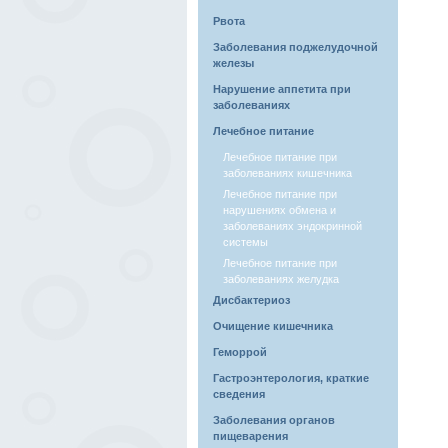
Рвота
Заболевания поджелудочной
железы
Нарушение аппетита при
заболеваниях
Лечебное питание
Лечебное питание при
заболеваниях кишечника
Лечебное питание при
нарушениях обмена и
заболеваниях эндокринной
системы
Лечебное питание при
заболеваниях желудка
Дисбактериоз
Очищение кишечника
Геморрой
Гастроэнтерология, краткие
сведения
Заболевания органов
пищеварения