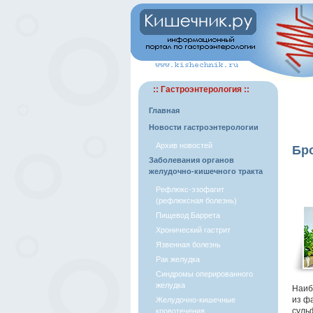
:: Гастроэнтерология ::
Главная
Новости гастроэнтерологии
Архив новостей
Бро
Заболевания органов
желудочно-кишечного тракта
Рефлюкс-эзофагит
(рефлюксная болезнь)
Пищевод Баррета
Хронический гастрит
Язвенная болезнь
Рак желудка
Синдромы оперированного
желудка
Наиб
из ф
Желудочно-кишечные
суль
кровотечения