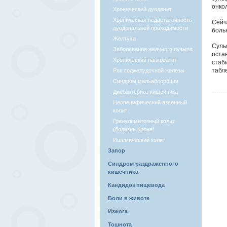
онко
Хронический дуоденит
Хроническая недостаточность
Сейч
дуоденальной проходимости
боль
Желтуха
Суль
Заболевания желчного пузыря
оста
Хронический панкреатит
стаб
табле
Рак поджелудочной железы
Синдром мальабсорбции
Дисбактериоз кишечника
Неспецифический язвенный
колит
Гранулематозный колит
(болезнь Крона)
Ишемический колит
Запор
Синдром раздраженного
кишечника
Кандидоз пищевода
Боли в животе
Изжога
Тошнота