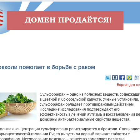
кколи помогает в борьбе с раком
Версия для пе
Сульфорафан – одно из полезных веществ, содержащ
в цветной и брюссельской капусте. Ученые установили,
сульфорафан обладает противораковым действием.
Последние исследования подтверждают его
эффективность в лечении аутизма и восстановлении ре
Доказаны антибактериальные свойства вещества.
ольшая концентрация сульфорафана регистрируется в брокколи. Специалис
армацевтической компании Evgen выпустили первый вариант таблетки с
форафаном. Исследование показало – вещество замедляет развитие