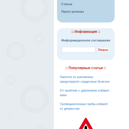
Статьи
Пресс-релизы
:: Информация ::
Информационное соглашение
:: Популярные статьи ::
Напиток из шиповника
предотвратит сердечные болезни
От проблем с давлением избавит
киви
Галлюциногенные грибы избавят
от депрессии