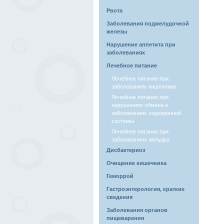
Рвота
Заболевания поджелудочной
железы
Нарушение аппетита при
заболеваниях
Лечебное питание
Лечебное питание при
заболеваниях кишечника
Лечебное питание при
нарушениях обмена и
заболеваниях эндокринной
системы
Лечебное питание при
заболеваниях желудка
Дисбактериоз
Очищение кишечника
Геморрой
Гастроэнтерология, краткие
сведения
Заболевания органов
пищеварения