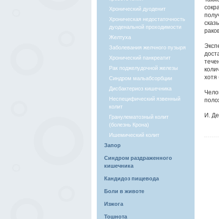
сокр
Хронический дуоденит
полу
Хроническая недостаточность
сказ
дуоденальной проходимости
рако
Желтуха
Эксп
Заболевания желчного пузыря
дост
Хронический панкреатит
тече
Рак поджелудочной железы
коли
хотя
Синдром мальабсорбции
Дисбактериоз кишечника
Чело
Неспецифический язвенный
поло
колит
И. Д
Гранулематозный колит
(болезнь Крона)
Ишемический колит
Запор
Синдром раздраженного
кишечника
Кандидоз пищевода
Боли в животе
Изжога
Тошнота