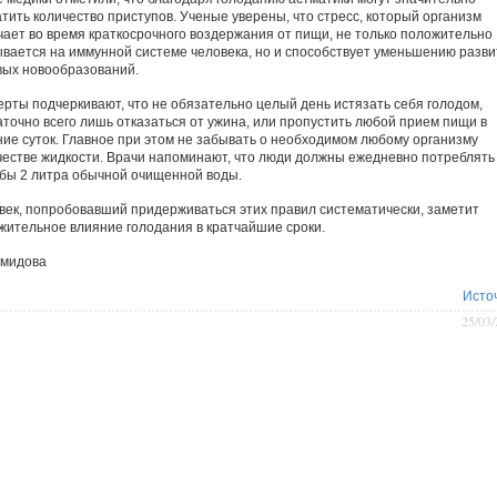
атить количество приступов. Ученые уверены, что стресс, который организм
чает во время краткосрочного воздержания от пищи, не только положительно
ывается на иммунной системе человека, но и способствует уменьшению разви
вых новообразований.
ерты подчеркивают, что не обязательно целый день истязать себя голодом,
аточно всего лишь отказаться от ужина, или пропустить любой прием пищи в
ние суток. Главное при этом не забывать о необходимом любому организму
честве жидкости. Врачи напоминают, что люди должны ежедневно потреблять
 бы 2 литра обычной очищенной воды.
век, попробовавший придерживаться этих правил систематически, заметит
жительное влияние голодания в кратчайшие сроки.
емидова
Исто
25/03