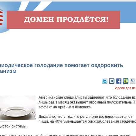
риодическое голодание помогает оздоровить
ганизм
Версия для пе
Американские специалисты заверяют, что голодание вс
лишь раз в месяц оказывает огромный положительный
эффект на организм человека.
Доказано, что у тех, кто регулярно воздерживается от
пищи, на 40% уменьшается риск заболевания сердечно
дистой системы.
е медики отметили, что благодаря голоданию астматики могут значительно