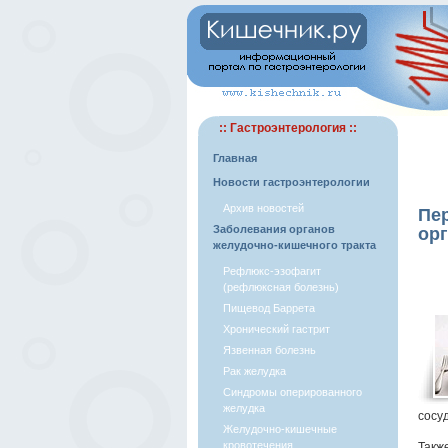
:: Гастроэнтерология ::
Главная
Новости гастроэнтерологии
Архив новостей
Пе
Заболевания органов
ор
желудочно-кишечного тракта
Рефлюкс-эзофагит
(рефлюксная болезнь)
Пищевод Баррета
Хронический гастрит
Язвенная болезнь
Рак желудка
Синдромы оперированного
желудка
сосу
Желудочно-кишечные
кровотечения
Такж