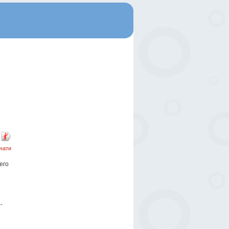
чати
его
-