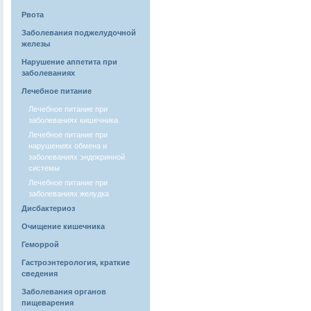
Рвота
Заболевания поджелудочной
железы
Нарушение аппетита при
заболеваниях
Лечебное питание
Лечебное питание при
заболеваниях кишечника
Лечебное питание при
нарушениях обмена и
заболеваниях эндокринной
системы
Лечебное питание при
заболеваниях желудка
Дисбактериоз
Очищение кишечника
Геморрой
Гастроэнтерология, краткие
сведения
Заболевания органов
пищеварения