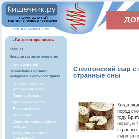
:: Гастроэнтерология ::
Главная
Новости гастроэнтерологии
Архив новостей
Стилтонский сыр с
Заболевания органов
странные сны
желудочно-кишечного тракта
Рефлюкс-эзофагит
(рефлюксная болезнь)
Пищевод Баррета
Хронический гастрит
Когда люд
Язвенная болезнь
перед сно
Рак желудка
году Брит
Синдромы оперированного
опрос, и 
желудка
странных 
Желудочно-кишечные
сыра за п
кровотечения