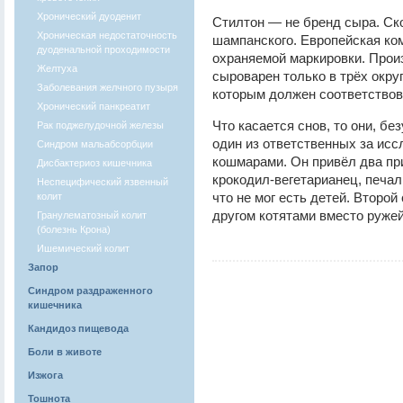
Хронический дуоденит
Стилтон — не бренд сыра. Ско
Хроническая недостаточность
шампанского. Европейская ко
дуоденальной проходимости
охраняемой маркировки. Произ
Желтуха
сыроварен только в трёх округ
Заболевания желчного пузыря
которым должен соответствов
Хронический панкреатит
Что касается снов, то они, бе
Рак поджелудочной железы
один из ответственных за исс
Синдром мальабсорбции
кошмарами. Он привёл два пр
Дисбактериоз кишечника
крокодил-вегетарианец, печал
Неспецифический язвенный
что не мог есть детей. Второй
колит
другом котятами вместо ружей
Гранулематозный колит
(болезнь Крона)
Ишемический колит
Запор
Синдром раздраженного
кишечника
Кандидоз пищевода
Боли в животе
Изжога
Тошнота