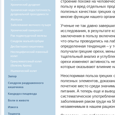
строение похоже на человеческ
Хронический дуоденит
пользу и вред отдельных прод
Хроническая недостаточность
полезных качествах грецких о
дуоденальной проходимости
многие функции нашего органи
Желтуха
Заболевания желчного пузыря
Ученые не так давно заверши
исследования, в результате 
Хронический панкреатит
заключения в пользу включени
Рак поджелудочной железы
что опыты проводились на л
Синдром мальабсорбции
определенная тенденция – у т
Дисбактериоз кишечника
получали грецкие орехи, мен
Неспецифический язвенный
тщательный анализ и углублен
колит
орехи изменяют активность н
Гранулематозный колит
(болезнь Крона)
которые оказывают влияние на
Ишемический колит
Неоспоримая польза грецких 
Запор
полезных элементов, доказан
Синдром раздраженного
почетное место среди значим
кишечника
питания. А теперь еще и выво
Кандидоз пищевода
систематическое употребление
Боли в животе
заболевания раком груди на 5
незаменимым в нашем рацион
Изжога
Тошнота