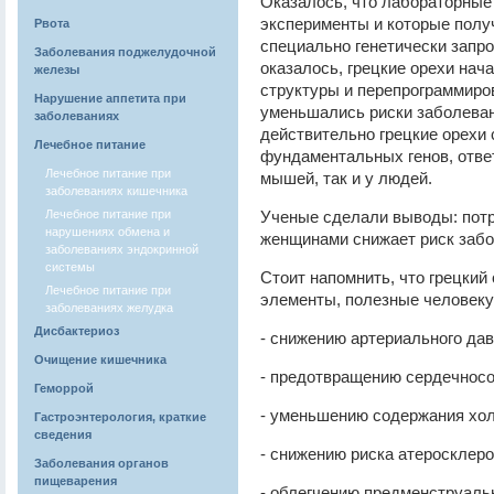
Оказалось, что лабораторные
эксперименты и которые полу
Рвота
специально генетически запро
Заболевания поджелудочной
оказалось, грецкие орехи нач
железы
структуры и перепрограммиро
Нарушение аппетита при
уменьшались риски заболеван
заболеваниях
действительно грецкие орехи 
Лечебное питание
фундаментальных генов, ответ
Лечебное питание при
мышей, так и у людей.
заболеваниях кишечника
Лечебное питание при
Ученые сделали выводы: пот
нарушениях обмена и
женщинами снижает риск забо
заболеваниях эндокринной
системы
Стоит напомнить, что грецкий
Лечебное питание при
элементы, полезные человеку
заболеваниях желудка
Дисбактериоз
- снижению артериального дав
Очищение кишечника
- предотвращению сердечносо
Геморрой
- уменьшению содержания хол
Гастроэнтерология, краткие
сведения
- снижению риска атеросклеро
Заболевания органов
пищеварения
- облегчению предменструаль