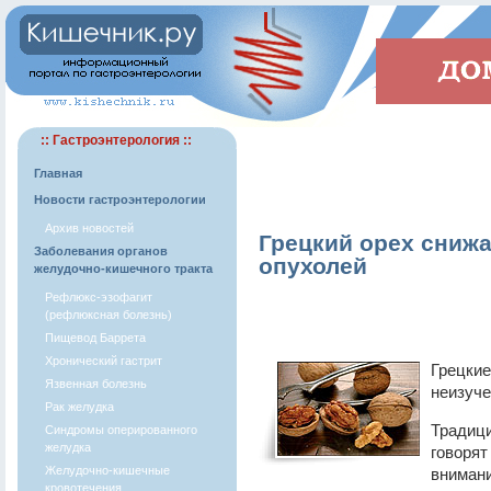
:: Гастроэнтерология ::
Главная
Новости гастроэнтерологии
Архив новостей
Грецкий орех снижа
Заболевания органов
опухолей
желудочно-кишечного тракта
Рефлюкс-эзофагит
(рефлюксная болезнь)
Пищевод Баррета
Хронический гастрит
Грецкие
Язвенная болезнь
неизуче
Рак желудка
Традици
Синдромы оперированного
желудка
говорят
Желудочно-кишечные
внимани
кровотечения