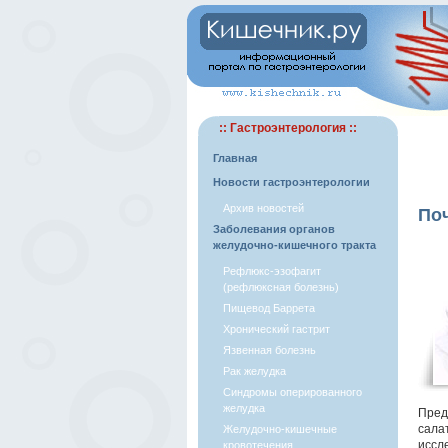
:: Гастроэнтерология ::
Главная
Новости гастроэнтерологии
Архив новостей
Поч
Заболевания органов
желудочно-кишечного тракта
Рефлюкс-эзофагит
(рефлюксная болезнь)
Пищевод Баррета
Хронический гастрит
Язвенная болезнь
Рак желудка
Синдромы оперированного
желудка
Пред
сала
Желудочно-кишечные
иссл
кровотечения