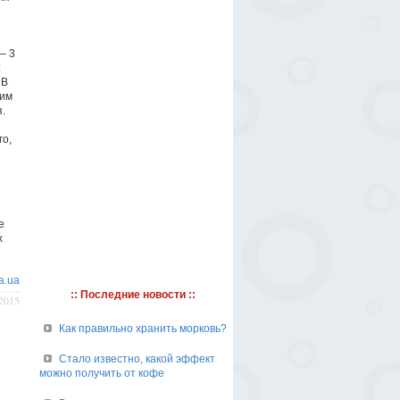
— 3
:
 В
шим
.
го,
е
х
a.ua
:: Последние новости ::
/2015
Как правильно хранить морковь?
Стало известно, какой эффект
можно получить от кофе