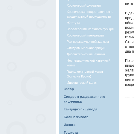
пита
Хронический дуоденит
Хроническая недостаточность
В да
дуоденальной проходимости
пред
яйца
Желтуха
поми
Заболевания желчного пузыря
резу
Хронический панкреатит
коли
Рак поджелудочной железы
Стои
отно
Синдром мальабсорбции
два 
Дисбактериоз кишечника
Неспецифический язвенный
По с
колит
пище
желт
Гранулематозный колит
груп
(болезнь Крона)
яиц 
Ишемический колит
веще
Запор
Синдром раздраженного
кишечника
Кандидоз пищевода
Боли в животе
Изжога
Тошнота