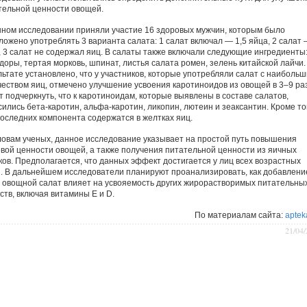
тельной ценности овощей.
нном исследовании приняли участие 16 здоровых мужчин, которым было
ложено употреблять 3 варианта салата: 1 салат включал — 1,5 яйца, 2 салат 
, 3 салат не содержал яиц. В салаты также включали следующие ингредиенты
доры, тертая морковь, шпинат, листья салата ромен, зелень китайской лайчи.
льтате установлено, что у участников, которые употреб­ляли салат с наиболь
чеством яиц, отмечено улучшение усвоения каротиноидов из овощей в 3–9 раз
т подчеркнуть, что к каротиноидам, которые выявлены в составе салатов,
сились бета-каротин, альфа-каротин, ликопин, лютеин и зеаксантин. Кроме то
последних компонента содержатся в желтках яиц.
ловам ученых, данное исследование указывает на простой путь повышения
вой ценности овощей, а также получения питательной ценности из яичных
ков. Предполагается, что данных эффект достигается у лиц всех возрастных
п. В дальнейшем исследователи планируют проанализировать, как добавлени
в овощной салат влияет на усвояемость других жирорастворимых питательны
ств, включая витамины Е и D.
По материалам сайта:
aptek
21/04