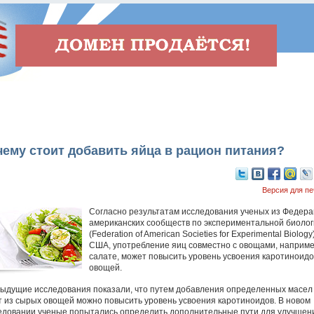
ему стоит добавить яйца в рацион питания?
Версия для пе
Согласно результатам исследования ученых из Федер
американских сообществ по экспериментальной биолог
(Federation of American Societies for Experimental Biology)
США, употребление яиц совместно с овощами, наприме
салате, может повысить уровень усвоения каротиноидо
овощей.
ыдущие исследования показали, что путем добавления определенных масел
т из сырых овощей можно повысить уровень усвоения каротиноидов. В новом
едовании ученые попытались определить дополнительные пути для улучшен