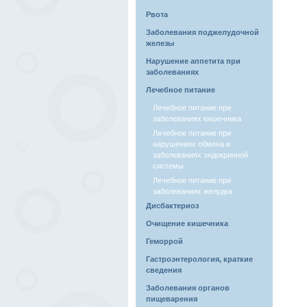
Рвота
Заболевания поджелудочной
железы
Нарушение аппетита при
заболеваниях
Лечебное питание
Лечебное питание при
заболеваниях кишечника
Лечебное питание при
нарушениях обмена и
заболеваниях эндокринной
системы
Лечебное питание при
заболеваниях желудка
Дисбактериоз
Очищение кишечника
Геморрой
Гастроэнтерология, краткие
сведения
Заболевания органов
пищеварения