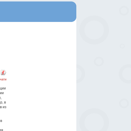
чати
ации
ии
,
р, в
в из
 в
ия