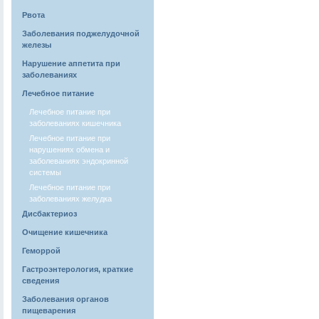
Рвота
Заболевания поджелудочной
железы
Нарушение аппетита при
заболеваниях
Лечебное питание
Лечебное питание при
заболеваниях кишечника
Лечебное питание при
нарушениях обмена и
заболеваниях эндокринной
системы
Лечебное питание при
заболеваниях желудка
Дисбактериоз
Очищение кишечника
Геморрой
Гастроэнтерология, краткие
сведения
Заболевания органов
пищеварения