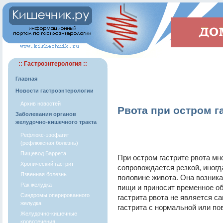
:: Гастроэнтерология ::
Главная
Новости гастроэнтерологии
Архив новостей
Рвота при остром г
Заболевания органов
желудочно-кишечного тракта
Рефлюкс-эзофагит
(рефлюксная болезнь)
Пищевод Баррета
При остром гастрите рвота м
Хронический гастрит
сопровождается резкой, иног
Язвенная болезнь
половине живота. Она возника
Рак желудка
пищи и приносит временное об
Синдромы оперированного
гастрита рвота не является с
желудка
гастрита с нормальной или п
Желудочно-кишечные
кровотечения