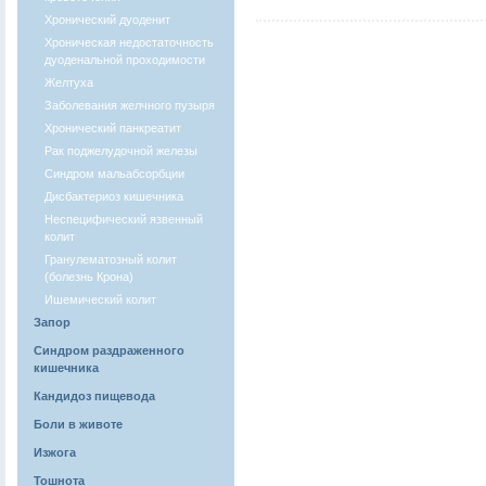
Хронический дуоденит
Хроническая недостаточность
дуоденальной проходимости
Желтуха
Заболевания желчного пузыря
Хронический панкреатит
Рак поджелудочной железы
Синдром мальабсорбции
Дисбактериоз кишечника
Неспецифический язвенный
колит
Гранулематозный колит
(болезнь Крона)
Ишемический колит
Запор
Синдром раздраженного
кишечника
Кандидоз пищевода
Боли в животе
Изжога
Тошнота