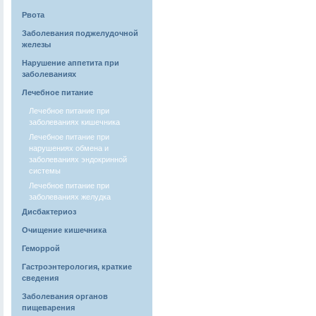
Рвота
Заболевания поджелудочной
железы
Нарушение аппетита при
заболеваниях
Лечебное питание
Лечебное питание при
заболеваниях кишечника
Лечебное питание при
нарушениях обмена и
заболеваниях эндокринной
системы
Лечебное питание при
заболеваниях желудка
Дисбактериоз
Очищение кишечника
Геморрой
Гастроэнтерология, краткие
сведения
Заболевания органов
пищеварения