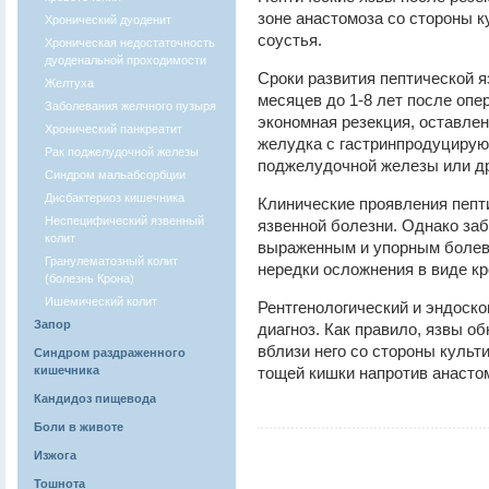
зоне анастомоза со стороны к
Хронический дуоденит
соустья.
Хроническая недостаточность
дуоденальной проходимости
Сроки развития пептической я
Желтуха
месяцев до 1-8 лет после опе
Заболевания желчного пузыря
экономная резекция, оставлен
Хронический панкреатит
желудка с гастринпродуцирую
Рак поджелудочной железы
поджелудочной железы или др
Синдром мальабсорбции
Дисбактериоз кишечника
Клинические проявления пепт
Неспецифический язвенный
язвенной болезни. Однако заб
колит
выраженным и упорным болев
Гранулематозный колит
нередки осложнения в виде кр
(болезнь Крона)
Ишемический колит
Рентгенологический и эндоск
Запор
диагноз. Как правило, язвы о
вблизи него со стороны культ
Синдром раздраженного
кишечника
тощей кишки напротив анасто
Кандидоз пищевода
Боли в животе
Изжога
Тошнота