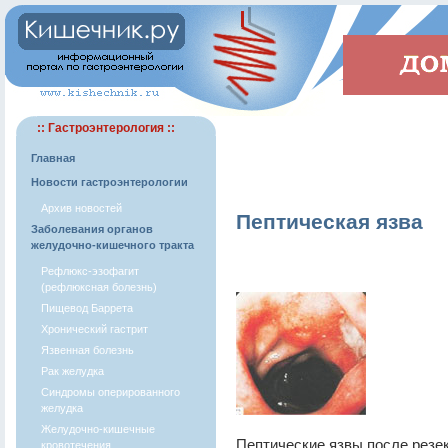
:: Гастроэнтерология ::
Главная
Новости гастроэнтерологии
Архив новостей
Пептическая язва
Заболевания органов
желудочно-кишечного тракта
Рефлюкс-эзофагит
(рефлюксная болезнь)
Пищевод Баррета
Хронический гастрит
Язвенная болезнь
Рак желудка
Синдромы оперированного
желудка
Желудочно-кишечные
Пептические язвы после резе
кровотечения