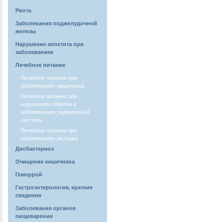
Рвота
Заболевания поджелудочной
железы
Нарушение аппетита при
заболеваниях
Лечебное питание
Лечебное питание при
заболеваниях кишечника
Лечебное питание при
нарушениях обмена и
заболеваниях эндокринной
системы
Лечебное питание при
заболеваниях желудка
Дисбактериоз
Очищение кишечника
Геморрой
Гастроэнтерология, краткие
сведения
Заболевания органов
пищеварения