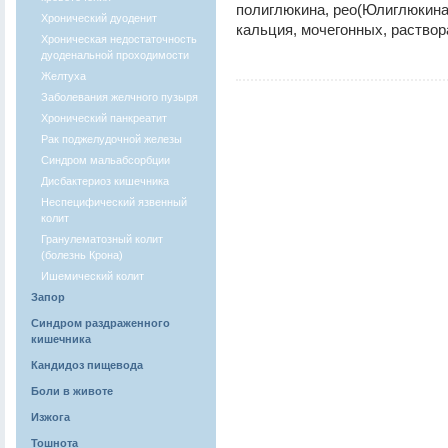
полиглюкина, рео(Юлиглюкина
Хронический дуоденит
кальция, мочегонных, раствор
Хроническая недостаточность
дуоденальной проходимости
Желтуха
Заболевания желчного пузыря
Хронический панкреатит
Рак поджелудочной железы
Синдром мальабсорбции
Дисбактериоз кишечника
Неспецифический язвенный
колит
Гранулематозный колит
(болезнь Крона)
Ишемический колит
Запор
Синдром раздраженного
кишечника
Кандидоз пищевода
Боли в животе
Изжога
Тошнота