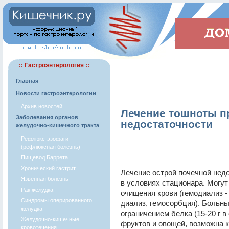
:: Гастроэнтерология ::
Главная
Новости гастроэнтерологии
Архив новостей
Лечение тошноты п
Заболевания органов
недостаточности
желудочно-кишечного тракта
Рефлюкс-эзофагит
(рефлюксная болезнь)
Пищевод Баррета
Хронический гастрит
Лечение острой почечной нед
Язвенная болезнь
в условиях стационара. Могу
Рак желудка
очищения крови (гемодиализ -
Синдромы оперированного
диализ, гемосорбция). Больны
желудка
ограничением белка (15-20 г 
Желудочно-кишечные
фруктов и овощей, возможна к
кровотечения