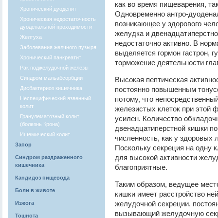
как во время пищеварения, та
Хронический дуоденит
Одновременно антро-дуодена
Хроническая недостаточность
возникающее у здорового чело
дуоденальной проходимости
желудка и двенадцатиперстной
Желтуха
недостаточно активно. В нор
Заболевания желчного пузыря
выделяется гормон гастрон,
Хронический панкреатит
торможение деятельности гла
Рак поджелудочной железы
Синдром мальабсорбции
Высокая пептическая активно
Дисбактериоз кишечника
постоянно повышенным тонус
потому, что непосредственный
Неспецифический язвенный
колит
железистых клеток при этой 
Гранулематозный колит
усилен. Количество обкладоч
(болезнь Крона)
двенадцатиперстной кишки по
Ишемический колит
численность, как у здоровых л
Запор
Поскольку секреция на одну к
для высокой активности желу
Синдром раздраженного
кишечника
благоприятные.
Кандидоз пищевода
Таким образом, ведущее мест
Боли в животе
кишки имеет расстройство ней
желудочной секреции, постоя
Изжога
вызывающий желудочную секр
Тошнота