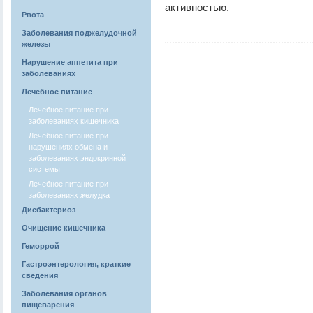
активностью.
Рвота
Заболевания поджелудочной
железы
Нарушение аппетита при
заболеваниях
Лечебное питание
Лечебное питание при
заболеваниях кишечника
Лечебное питание при
нарушениях обмена и
заболеваниях эндокринной
системы
Лечебное питание при
заболеваниях желудка
Дисбактериоз
Очищение кишечника
Геморрой
Гастроэнтерология, краткие
сведения
Заболевания органов
пищеварения