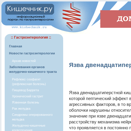
:: Гастроэнтерология ::
Главная
Новости гастроэнтерологии
Архив новостей
Язва двенадцатипе
Заболевания органов
желудочно-кишечного тракта
Рефлюкс-эзофагит
(рефлюксная болезнь)
Пищевод Баррета
Язва двенадцатиперстной кишк
Хронический гастрит
которой пептический эффект 
Язвенная болезнь
агрессивных факторов, в то 
Рак желудка
оболочки нарушены относител
Синдромы оперированного
значение при язве двенадцат
желудка
расстройству механизма нейр
Желудочно-кишечные
что проявляется в постоянно
кровотечения