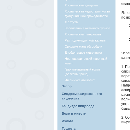
явля
Хронический дуоденит
Хроническая недостаточность
Язве
дуоденальной проходимости
позв
Желтуха
Заболевания желчного пузыря
Хронический панкреатит
Рак поджелудочной железы
Синдром мальабсорбции
Дисбактериоз кишечника
Язве
кишк
Неспецифический язвенный
колит
1. П
Гранулематозный колит
слиз
(болезнь Крона)
пора
Ишемический колит
слиз
Напр
Запор
аспи
Синдром раздраженного
расп
кишечника
полн
устр
Кандидоз пищевода
быва
Боли в животе
2. О
Изжога
инфи
Тошнота