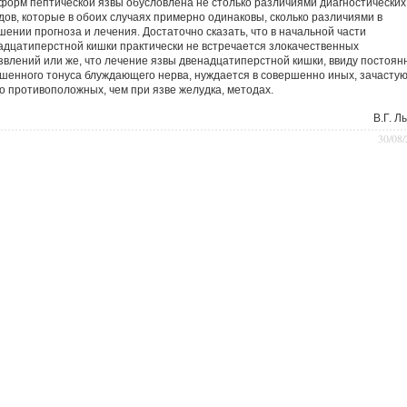
 форм пептической язвы обусловлена не столько различиями диагностических
дов, которые в обоих случаях примерно одинаковы, сколько различиями в
шении прогноза и лечения. Достаточно сказать, что в начальной части
адцатиперстной кишки практически не встречается злокачественных
звлений или же, что лечение язвы двенадцатиперстной кишки, ввиду постоян
шенного тонуса блуждающего нерва, нуждается в совершенно иных, зачасту
о противоположных, чем при язве желудка, методах.
В.Г. Л
30/08