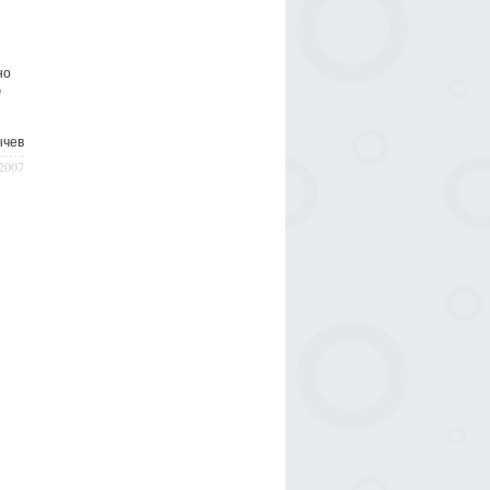
но
ю
ычeв
/2007