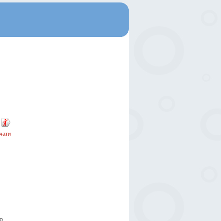
чати
о