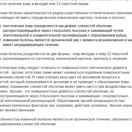
ется наличие язвы в желудке или 12-перстной кишке.
нная болезнь характеризуется рядом существенных отличительных признако
оляющих ей иметь определенную клиническую картину, течение и прогноз:
пептическая язва определяется как дефект слизистой оболочки,
распространяющийся через t.muscularis mucosae и заживающий путем
эпителиальной и соединительной пролиферации с образованием рубца;
язвенная болезнь является хронической уже с момента возникновения и ча
имеет рецидивирующее течение.
нная болезнь разделяется на две формы - язву желудка и язву 12-перстной
и, различающихся по патогенезу, клинической картине, прогнозу и лечению.
ептическую язву следует отличать от поверхностного пептического дефекта
истой - эрозии, хотя язва также может начинаться подобным поверхностным
жением слизистой. В таких случаях речь идет об эрозивном процессе в
истой, который ограничивается эрозиями и не приводит к образованию язвы.
имер, поражение слизистой оболочки может иметь место при воздействии на
рина. Эрозии - это поверхностные дефекты слизистой оболочки, не
ространяющиеся через t.muscularis mucosae и заживающие, следовательно,
ой эпителиальной регенерацией. Образование эрозий прекращается при
анении причинных факторов, как, например, действие аспирина. Эрозии нере
ют множественными.
собенностью язвенной болезни является ее хроническое течение, связанное с
цированием слизистой оболочки