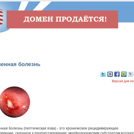
венная болезнь
Версия для пе
нная болезнь (пептическая язва) - это хроническое рецидивирующее
левание, склонное к прогрессированию, морфологическим субстратом которог