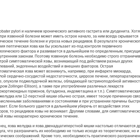
obater pylori и наличием хронического активного гастрита или дуоденита. Хотя
 при язвенной болезни может иметь острое начало, за ним всегда скрывается
ическое течение болезни и угроза новых рецидивов. В результате хроническо
ния пептическая язва как бы ускользает из-под контроля первичного
логического фактора и развивается в дальнейшем по определенным, присущ
нутренним законам. Поэтому язвенную болезнь необходимо строго отграничив
строй симптоматической язвы, возникающей под действием разных других
леваний, эндогенных воздействий и внешних факторов. Острая
томатическая язва может возникнуть, например, при инфаркте миокарда,
лой сердечно-сосудистой недостаточности, циррозе печени, гиперпаратирео
е, опухоли поджелудочной железы, обладающей гастриноподобной активнос
ром Zollinger-Ellison), а также при употреблении различных лекарств
кокортикоидных гормонов, бутадиона, индометацина и т.п.). Симптоматическа
 желудка или 12-перстной кишки обычно острая, имеет тесную причинную связ
численными заболеваниями и состояниями и при устранении причины быстр
вает. Если больного удается в дальнейшем уберечь от воздействия этих
оров, то рецидивов язвы не возникает. Другими словами, для симптоматическ
ой язвы нехарактерно хроническое течение.
нец, язва желудка и язва двенадцатиперстной кишки настолько отличаются д
уга, что разграничить их необходимо не только исходя из теоретических, но и
тических соображений. Кроме того, необходимость практического разграниче