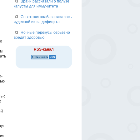
Врачи рассказали о пользе
капусты для иммунитета
Советская колбаса казалась
чудесной из-за дефицита
Ночные перекусы серьезно
вредят здоровью
го
RSS-канал
им
ать
и-
тью
я
ь с
о
ой
руг
ния