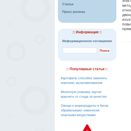
этих
Статьи
мето
отно
Пресс-релизы
двен
изъя
повы
прям
:: Информация ::
Информационное соглашение
:: Популярные статьи ::
Картофель способен заменить
комплекс мультивитаминов
Молочную упаковку научат
краснеть от стыда за качество
Овощи и морепродукты в Китае
обрабатывают химически
опасными веществами