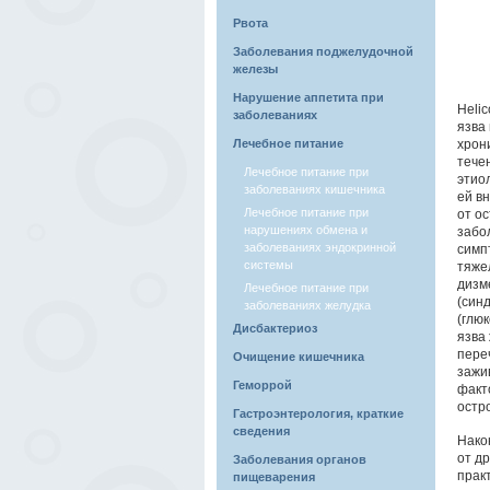
Рвота
Заболевания поджелудочной
железы
Нарушение аппетита при
Helic
заболеваниях
язва
Лечебное питание
хрон
тече
Лечебное питание при
этио
заболеваниях кишечника
ей в
Лечебное питание при
от о
нарушениях обмена и
забо
заболеваниях эндокринной
симп
системы
тяже
дизм
Лечебное питание при
(синд
заболеваниях желудка
(глю
Дисбактериоз
язва
пере
Очищение кишечника
зажи
Геморрой
факт
остр
Гастроэнтерология, краткие
сведения
Нако
от др
Заболевания органов
прак
пищеварения