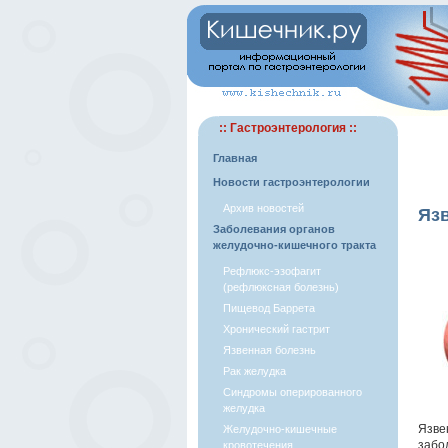
:: Гастроэнтерология ::
Главная
Новости гастроэнтерологии
Архив новостей
Яз
Заболевания органов
желудочно-кишечного тракта
Рефлюкс-эзофагит
(рефлюксная болезнь)
Пищевод Баррета
Хронический гастрит
Язвенная болезнь
Рак желудка
Синдромы оперированного
желудка
Язве
Желудочно-кишечные
забо
кровотечения