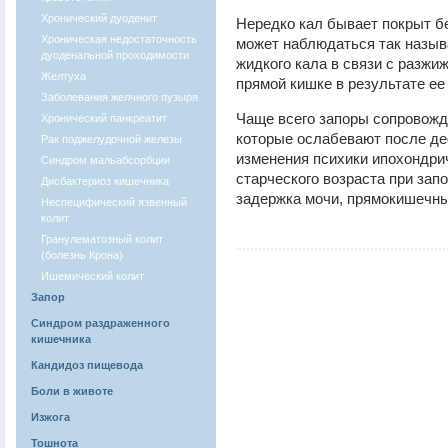
Хронический дуоденит
Нередко кал бывает покрыт б
Хроническая недостаточность
может наблюдаться так назы
дуоденальной проходимости
жидкого кала в связи с разжи
Желтуха
прямой кишке в результате ее
Заболевания желчного пузыря
Чаще всего запоры сопровожд
Хронический панкреатит
которые ослабевают после де
Рак поджелудочной железы
изменения психики ипохондрич
Синдром мальабсорбции
старческого возраста при зап
Дисбактериоз кишечника
задержка мочи, прямокишечны
Неспецифический язвенный
колит
Гранулематозный колит
(болезнь Крона)
Ишемический колит
Запор
Синдром раздраженного
кишечника
Кандидоз пищевода
Боли в животе
Изжога
Тошнота