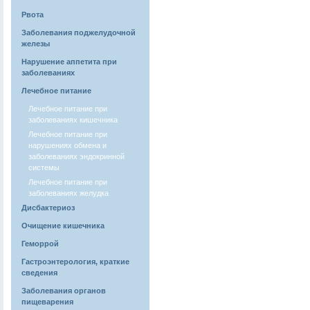
Рвота
Заболевания поджелудочной
железы
Нарушение аппетита при
заболеваниях
Лечебное питание
Лечебное питание при
заболеваниях кишечника
Лечебное питание при
нарушениях обмена и
заболеваниях эндокринной
системы
Лечебное питание при
заболеваниях желудка
Дисбактериоз
Очищение кишечника
Геморрой
Гастроэнтерология, краткие
сведения
Заболевания органов
пищеварения