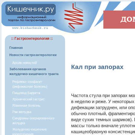
:: Гастроэнтерология ::
Главная
Новости гастроэнтерологии
Архив новостей
Кал при запорах
Заболевания органов
желудочно-кишечного тракта
Рефлюкс-эзофагит
(рефлюксная болезнь)
Пищевод Баррета
Частота стула при запорах мо
Хронический гастрит
в неделю и реже. У некоторых
Язвенная болезнь
дефекации затруднен, или оп
Рак желудка
обычно плотный, фрагментиро
Синдромы оперированного
виде сухих темных шариков).
желудка
массы только вначале уплотн
Желудочно-кишечные
кашицеобразную консистенци
кровотечения