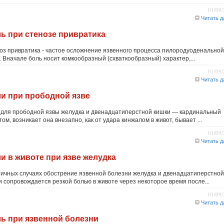
01/09
Читать д
ь при стенозе привратика
оз привратика - частое осложнение язвенного процесса пилородуоденальной
. Вначале боль носит комкообразный (схваткообразный) характер,...
01/09
Читать д
и при прободной язве
 для прободной язвы желудка и двенадцатиперстной кишки — кардинальный
ом, возникает она внезапно, как от удара кинжалом в живот, бывает ...
01/09
Читать д
и в животе при язве желудка
пичных случаях обострение язвенной болезни желудка и двенадцатиперстной
и сопровождается резкой болью в животе через некоторое время после...
01/09
Читать д
ь при язвенной болезни