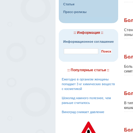
Статьи
Пресс-релизы
Бол
Стен
:: Информация ::
зоны
Информационное соглашение
Бол
Боль
:: Популярные статьи ::
симпт
Ежегодно в организм женщины
попадает 3 кг химических веществ
c косметикой
Бол
Шоколад намного полезнее, чем
раньше считалось
В ти
кишк
Виноград снижает давление
Бол