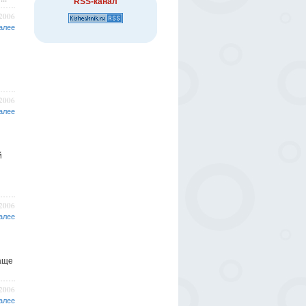
RSS-канал
/2006
алее
/2006
алее
й
/2006
алее
аще
/2006
алее