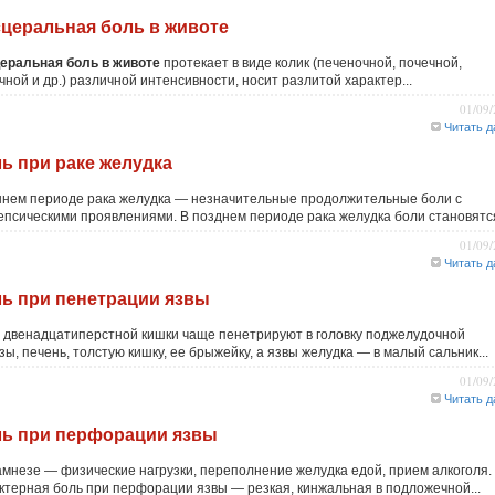
церальная боль в животе
еральная боль в животе
протекает в виде колик (печеночной, почечной,
ной и др.) различной интенсивности, носит разлитой характер...
01/09
Читать д
ь при раке желудка
ннем периоде рака желудка — незначительные продолжительные боли с
епсическими проявлениями. В позднем периоде рака желудка боли становятся 
01/09
Читать д
ь при пенетрации язвы
 двенадцатиперстной кишки чаще пенетрируют в головку поджелудочной
ы, печень, толстую кишку, ее брыжейку, а язвы желудка — в малый сальник...
01/09
Читать д
ь при перфорации язвы
амнезе — физические нагрузки, переполнение желудка едой, прием алкоголя.
ктерная боль при перфорации язвы — резкая, кинжальная в подложечной...