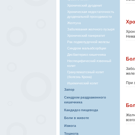
Хронический дуоденит
Хроническая недостаточность
дуоденальной проходимости
Хро
Желтуха
Заболевания желчного пузыря
Хрон
Хронический панкреатит
Нема
Рак поджелудочной железы
Синдром мальабсорбции
Дисбактериоз кишечника
Бол
Неспецифический язвенный
колит
Забо
Гранулематозный колит
желе
(болезнь Крона)
При 
Ишемический колит
Запор
Синдром раздраженного
кишечника
Бол
Кандидоз пищевода
Желч
Боли в животе
всего
Изжога
Тошнота