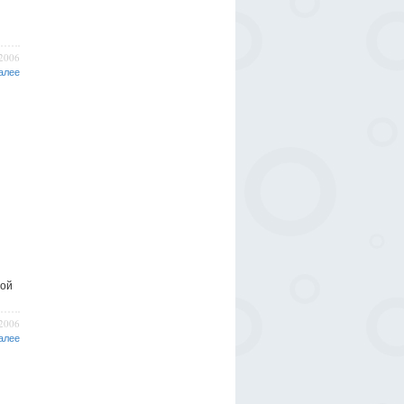
/2006
алее
ной
/2006
алее