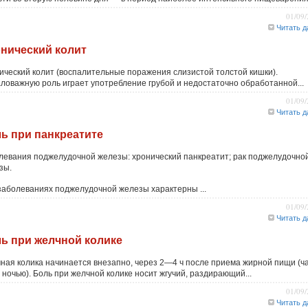
01/09
Читать д
нический колит
ический колит (воспалительные поражения слизистой толстой кишки).
ловажную роль играет употребление грубой и недостаточно обработанной...
01/09
Читать д
ь при панкреатите
левания поджелудочной железы: хронический панкреатит; рак поджелудочно
зы.
заболеваниях поджелудочной железы характерны ...
01/09
Читать д
ь при желчной колике
ная колика начинается внезапно, через 2—4 ч после приема жирной пищи (ч
 ночью). Боль при желчной колике носит жгучий, раздирающий...
01/09
Читать д