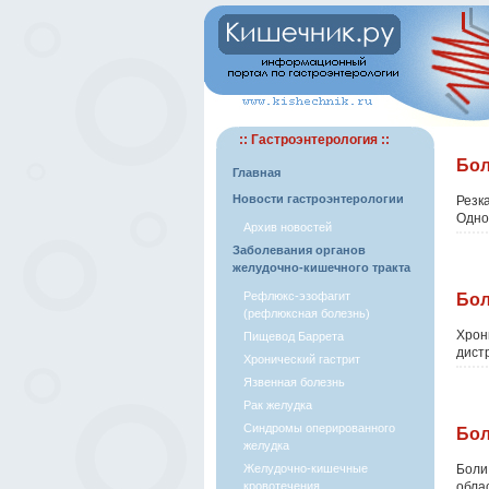
:: Гастроэнтерология ::
Бол
Главная
Новости гастроэнтерологии
Резк
Одно
Архив новостей
Заболевания органов
желудочно-кишечного тракта
Рефлюкс-эзофагит
Бол
(рефлюксная болезнь)
Хрон
Пищевод Баррета
дист
Хронический гастрит
Язвенная болезнь
Рак желудка
Синдромы оперированного
Бол
желудка
Желудочно-кишечные
Боли
кровотечения
обла