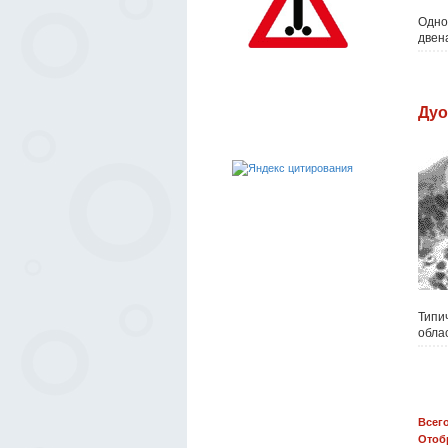
Одно
двен
Дуо
Типи
обла
Всего
Отоб