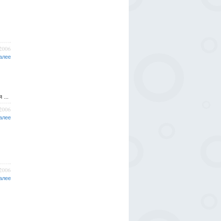
/2006
алее
...
/2006
алее
/2006
алее