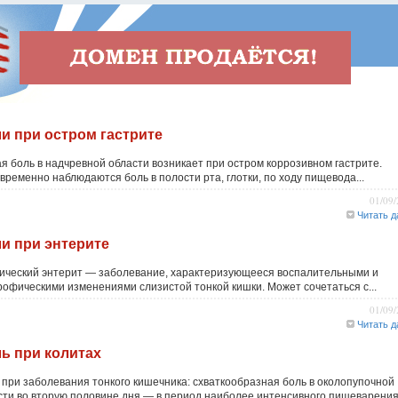
и при остром гастрите
ая боль в надчревной области возникает при остром коррозивном гастрите.
временно наблюдаются боль в полости рта, глотки, по ходу пищевода...
01/09
Читать д
и при энтерите
ический энтерит — заболевание, характеризующееся воспалительными и
рофическими изменениями слизистой тонкой кишки. Может сочетаться с...
01/09
Читать д
ь при колитах
 при заболевания тонкого кишечника: схваткообразная боль в околопупочной
сти во вторую половине дня — в период наиболее интенсивного пищеварения.