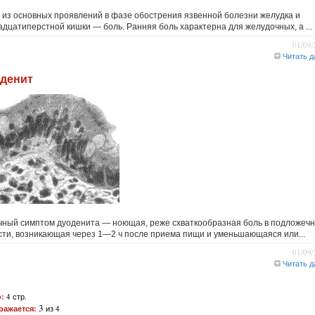
 из основных проявлений в фазе обострения язвенной болезни желудка и
адцатиперстной кишки — боль. Ранняя боль характерна для желудочных, а ...
01/09
Читать д
денит
чный симптом дуоденита — ноющая, реже схваткообразная боль в подложеч
сти, возникающая через 1—2 ч после приема пищи и уменьшающаяся или...
01/09
Читать д
:
4 стр.
3
ражается:
из 4