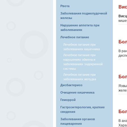
Рвота
Вис
Заболевания поджелудочной
Висц
железы
кишеч
Нарушение аппетита при
заболеваниях
Лечебное питание
Бол
Лечебное питание при
заболеваниях кишечника
В ра
Лечебное питание при
дисп
нарушениях обмена и
заболеваниях эндокринной
системы
Лечебное питание при
Бол
заболеваниях желудка
Дисбактериоз
Язвы
желез
Очищение кишечника
Геморрой
Гастроэнтерология, краткие
Бол
сведения
Заболевания органов
В ан
пищеварения
Хара