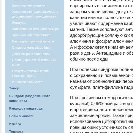
варьировать в зависимости от
Хронический дуоденит
запорам увеличивают дозу ок
Хроническая недостаточность
дуоденальной проходимости
кальция или же полностью иск
Желтуха
увеличивают содержание карб
магния. Также используют ан
Заболевания желчного пузыря
адсорбирующие соляную кисло
Хронический панкреатит
алюминия и фосфат алюминия,
Рак поджелудочной железы
А и фосфалюгеля и назначае
Синдром мальабсорбции
раза в день. Антацидные и о
Дисбактериоз кишечника
обычно после еды.
Неспецифический язвенный
колит
При болевом синдроме больн
Гранулематозный колит
с сохраненной и повышенной 
(болезнь Крона)
назначают холинолитики пери
Ишемический колит
сульфата, платифиллина гидро
Запор
Синдром раздраженного
При эрозивном (геморрагическ
кишечника
курсами!) 0,06%-ный раствор
Кандидоз пищевода
и противовоспалительное дей
заживление эрозий. Также при
Боли в животе
использование цитопротектив
Изжога
повышающих устойчивость сли
Тошнота