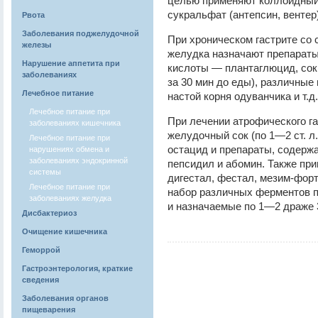
целью применяют коллоидный 
сукральфат (антепсин, вентер)
Рвота
Заболевания поджелудочной
При хроническом гастрите со
железы
желудка назначают препарат
Нарушение аппетита при
кислоты — плантаглюцид, сок 
заболеваниях
за 30 мин до еды), различные 
Лечебное питание
настой корня одуванчика и т.д.
Лечебное питание при
При лечении атрофического г
заболеваниях кишечника
желудочный сок (по 1—2 ст. л
Лечебное питание при
остацид и препараты, содер
нарушениях обмена и
заболеваниях эндокринной
пепсидил и абомин. Также пр
системы
дигестал, фестал, мезим-форт
Лечебное питание при
набор различных ферментов п
заболеваниях желудка
и назначаемые по 1—2 драже 3
Дисбактериоз
Очищение кишечника
Геморрой
Гастроэнтерология, краткие
сведения
Заболевания органов
пищеварения