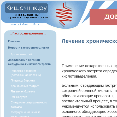
:: Гастроэнтерология ::
Лечение хроническо
Главная
Новости гастроэнтерологии
Архив новостей
Заболевания органов
желудочно-кишечного тракта
Применение лекарственных пр
хронического гастрита опред
Рефлюкс-эзофагит
(рефлюксная болезнь)
кислотовыделения.
Пищевод Баррета
Больным, страдающим гастри
Хронический гастрит
секрецией соляной кислоты, 
Язвенная болезнь
обволакивающие препараты, 
Рак желудка
воспалительный процесс, в то
Синдромы оперированного
Рекомендуется использовать 
желудка
основного, обладающего хоро
Желудочно-кишечные
применяют часто в виде анта
кровотечения