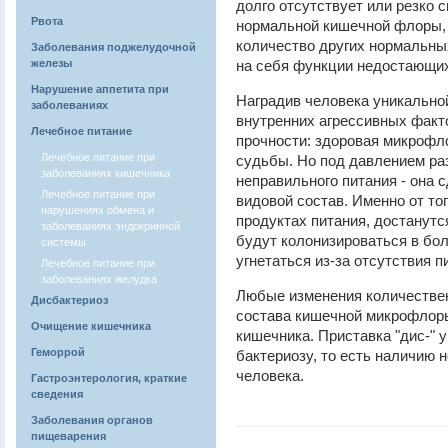
долго отсутствует или резко 
Рвота
нормальной кишечной флоры, 
количество других нормальных
Заболевания поджелудочной
железы
на себя функции недостающих
Нарушение аппетита при
Наградив человека уникально
заболеваниях
внутренних агрессивных факт
Лечебное питание
прочности: здоровая микрофло
Лечебное питание при
судьбы. Но под давлением ра
заболеваниях кишечника
неправильного питания - она 
Лечебное питание при
видовой состав. Именно от то
нарушениях обмена и
продуктах питания, достанутс
заболеваниях эндокринной
будут колонизироваться в бол
системы
угнетаться из-за отсутствия п
Лечебное питание при
заболеваниях желудка
Любые изменения количествен
Дисбактериоз
состава кишечной микрофлор
Очищение кишечника
кишечника. Приставка "дис-" 
Геморрой
бактериозу, то есть наличию
человека.
Гастроэнтерология, краткие
сведения
Заболевания органов
пищеварения