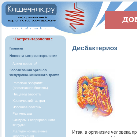
:: Гастроэнтерология ::
Дисбактериоз
Главная
Новости гастроэнтерологии
Архив новостей
Заболевания органов
желудочно-кишечного тракта
Рефлюкс-эзофагит
(рефлюксная болезнь)
Пищевод Баррета
Хронический гастрит
Язвенная болезнь
Рак желудка
Синдромы оперированного
желудка
Желудочно-кишечные
Итак, в организме человека 
кровотечения