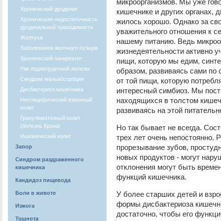
микроорганизмов. Мы уже гово
Хронический дуоденит
кишечнике и других органах, 
Хроническая недостаточность
жилось хорошо. Однако за сво
дуоденальной проходимости
уважительного отношения к се
Желтуха
нашему питанию. Ведь микроо
Заболевания желчного пузыря
жизнедеятельности активно у
Хронический панкреатит
пищи, которую мы едим, синт
Рак поджелудочной железы
образом, развиваясь сами по 
Синдром мальабсорбции
от той пищи, которую потребл
Дисбактериоз кишечника
интересный симбиоз. Мы пост
находящихся в толстом кишечн
Неспецифический язвенный
колит
развиваясь на этой питательн
Гранулематозный колит
(болезнь Крона)
Но так бывает не всегда. Сос
Ишемический колит
трех лет очень непостоянно. 
прорезывание зубов, простуд
Запор
новых продуктов - могут нар
Синдром раздраженного
отклонения могут быть време
кишечника
функций кишечника.
Кандидоз пищевода
Боли в животе
У более старших детей и взр
формы дисбактериоза кишечни
Изжога
достаточно, чтобы его функц
Тошнота