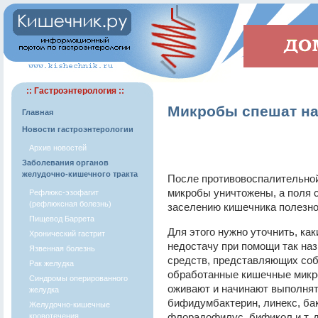
:: Гастроэнтерология ::
Микробы спешат н
Главная
Новости гастроэнтерологии
Архив новостей
Заболевания органов
желудочно-кишечного тракта
После противовоспалительной
микробы уничтожены, а поля 
Рефлюкс-эзофагит
(рефлюксная болезнь)
заселению кишечника полезно
Пищевод Баррета
Для этого нужно уточнить, как
Хронический гастрит
недостачу при помощи так на
Язвенная болезнь
средств, представляющих со
Рак желудка
обработанные кишечные микро
Синдромы оперированного
оживают и начинают выполнят
желудка
бифидумбактерин, линекс, бак
Желудочно-кишечные
флорадофилус, бификол и т. д
кровотечения