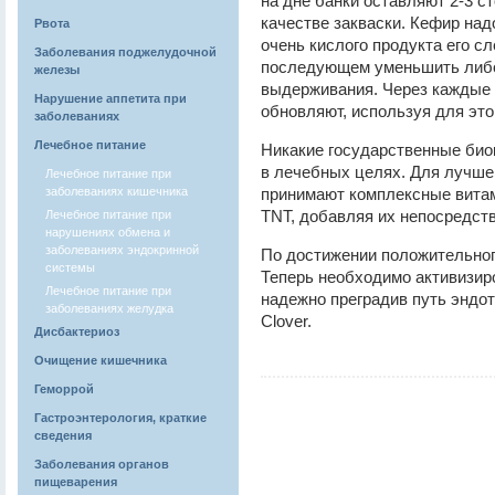
на дне банки оставляют 2-3 с
качестве закваски. Кефир над
Рвота
очень кислого продукта его сл
Заболевания поджелудочной
последующем уменьшить либо 
железы
выдерживания. Через каждые 
Нарушение аппетита при
обновляют, используя для эт
заболеваниях
Лечебное питание
Никакие государственные био
в лечебных целях. Для лучше
Лечебное питание при
заболеваниях кишечника
принимают комплексные витам
TNT, добавляя их непосредств
Лечебное питание при
нарушениях обмена и
заболеваниях эндокринной
По достижении положительног
системы
Теперь необходимо активизир
Лечебное питание при
надежно преградив путь эндот
заболеваниях желудка
Clover.
Дисбактериоз
Очищение кишечника
Геморрой
Гастроэнтерология, краткие
сведения
Заболевания органов
пищеварения