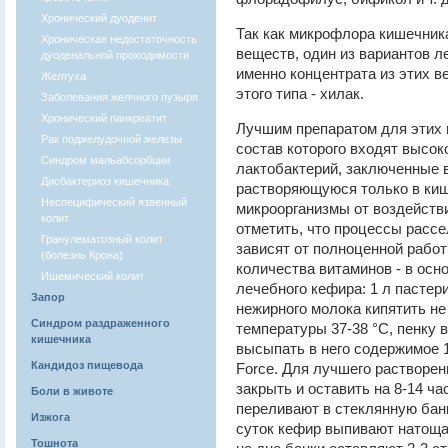
Хронический дуоденит
Так как микрофлора кишечник
Хроническая недостаточность
веществ, один из вариантов л
дуоденальной проходимости
именно концентрата из этих 
Желтуха
этого типа - хилак.
Заболевания желчного пузыря
Хронический панкреатит
Лучшим препаратом для этих це
Рак поджелудочной железы
состав которого входят высо
Синдром мальабсорбции
лактобактерий, заключенные 
Дисбактериоз кишечника
растворяющуюся только в киш
Неспецифический язвенный
микроорганизмы от воздейств
колит
отметить, что процессы расс
Гранулематозный колит
зависят от полноценной работ
(болезнь Крона)
количества витаминов - в осн
Ишемический колит
лечебного кефира: 1 л пастери
Запор
нежирного молока кипятить не
Синдром раздраженного
температуры 37-38 °С, пенку 
кишечника
высыпать в него содержимое 1 
Кандидоз пищевода
Force. Для лучшего растворен
закрыть и оставить на 8-14 ч
Боли в животе
переливают в стеклянную банк
Изжога
суток кефир выпивают натоща
Тошнота