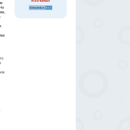
RSS-канал
ом
 Но
ке,
з
и.
ика
то
в
бов
.