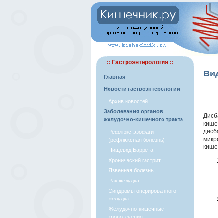
:: Гастроэнтерология ::
Ви
Главная
Новости гастроэнтерологии
Архив новостей
Заболевания органов
Дисб
желудочно-кишечного тракта
кише
дисб
Рефлюкс-эзофагит
микр
(рефлюксная болезнь)
кише
Пищевод Баррета
Хронический гастрит
Язвенная болезнь
Рак желудка
Синдромы оперированного
желудка
Желудочно-кишечные
кровотечения