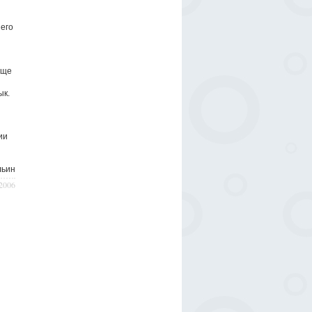
 его
еще
ык.
ии
льин
/2006