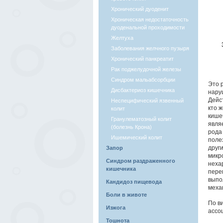
Хронический дуоденит
Хроническая недостаточность
дуоденальной проходимости
Желтуха
Заболевания желчного пузыря
Хронический панкреатит
Рак поджелудочной железы
Синдром мальабсорбции
Это 
Дисбактериоз кишечника
нару
Дейс
Неспецифический язвенный
кто 
колит
кише
Гранулематозный колит
явля
(болезнь Крона)
рода
Ишемический колит
поле
друг
Запор
микр
Синдром раздраженного
неха
кишечника
пере
выпо
Кандидоз пищевода
меха
Боли в животе
По в
Изжога
ассо
Тошнота