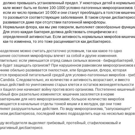
должно превышать установленный предел. У некоторых детей в нормальн
кале может быть не более 100-1000 условно-патогенных микроорганизмов.
если их число превысит 10 000 и они станут преобладать в толстом кишечни
то разовьются соответствующие заболевания. В таком случае дисбактерио
развивается даже при отсутствии патогенной микрофлоры.
Нормальная флора, как мы уже говорили, выполняет своеобразные функци
Для этого каждая бактерия должна действовать специфически и с
определенной активностью. Если активность нормальных микробов кишечн
как-то изменена, то это тоже расценивается как дисбактериоз.
разделение можно считать достаточно условным, так как какое-то одно
шение состояния микрофлоры влечет за собой и другие изменения.
твительно: если уменьшится отряд самых сильных воинов - бифидобактерий, 
же будет защищать организм? При нарушенном равновесии микроорганизмов 
чнике обильно развивается гнилостная, или бродильная, флора, которая
ется прекрасной питательной средой для условно-патогенных микробов - гри
 Candida. Следовательно, их количество и активность возрастают, и вместо
зных действий по уничтожению старых клеток и остатков жизнедеятельности
их бацилл они начинают войну против всего организма. Постепенно кишечный
обный фон разительно изменяется: кишечник заселяется в норме
рактерными для него микроорганизмами; большое количество микробов
мещается в начальные отделы тонкой кишки и в желудок, где они тоже
лняют разрушительные действия. По виду микроорганизма, "запускающего"
низм дисбактериоза, последний можно подразделить еще на несколько видов
иду возбудителя выделяют грибковый, протейный, стафилококковый и
циативный дисбактериоз.