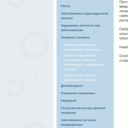
Прот
Рвота
микр
легк
Заболевания поджелудочной
само
железы
расп
Нарушение аппетита при
Гриб
заболеваниях
назы
Лечебное питание
обыч
Лечебное питание при
Наиб
заболеваниях кишечника
Лечебное питание при
Особ
нарушениях обмена и
стаф
заболеваниях эндокринной
системы
Лечебное питание при
заболеваниях желудка
Дисбактериоз
Очищение кишечника
Геморрой
Гастроэнтерология, краткие
сведения
Заболевания органов
пищеварения