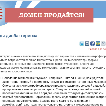
ды дисбактериоза
Версия для пе
актериоз - очень емкое понятие, потому что вариантов изменений микрофло
чника встречается великое множество. Среди них выделяют три формы
актериоза, которые так или иначе встречаются у человека. Кишечная
офлора может меняться как по количеству, так и по составу присутствующих в
чнике микроорганизмов.
Появление в кишечнике "чужака" - например, шигеллы Зонне, возбудителя
дизентерии, который в норме отсутствует и считается патогенным микробо
Оно означает, что микрофлора кишечника не справилась со своей задачей: 
пропускать на свою территорию врага. Следовательно, с нашей армией
полезных бактерий не все в порядке - кишечник страдает дисбактериозом.
Каждый представитель нормальной флоры содержится в кишечнике в строг
определенном количестве. Больше всего должно быть бифидо-и
лактобактерий, а вот количество условно-патогенных микроорганизмов не