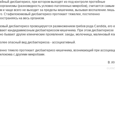
ейный дисбактериоз, при котором выходят из-под контроля протейные
оорганизмы (разновидность условно-патогенных микробов), считается самым
им и чаще всего не выходит за пределы кишечника, вызывая воспаление лишь
го. Стафилококковый дисбактериоз протекает тяжелее, постепенно
ространяясь на весь организм.
ковый дисбактериоз провоцируется размножением грибов рода Candida, его 
вают кандидамикозным дисбактериозом кишечника. При этом дисбактериозе
но бывают другие клинические проявления: заеды, молочница, малиновый яз
олее опасный вид дисбактериоза - ассоциативный.
енно тяжело протекает дисбактериоз кишечника, возникающий при ассоциац
илококка с другими микробами.
B. И
01/09