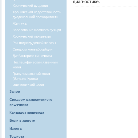
диагностике.
Хронический дуоденит
Хроническая недостаточность
дуоденальной проходимости
Желтуха
Заболевания желчного пузыря
Хронический панкреатит
Рак поджелудочной железы
Синдром мальабсорбции
Дисбактериоз кишечника
Неспецифический язвенный
колит
Гранулематозный колит
(болезнь Крона)
Ишемический колит
Запор
Синдром раздраженного
кишечника
Кандидоз пищевода
Боли в животе
Изжога
Тошнота