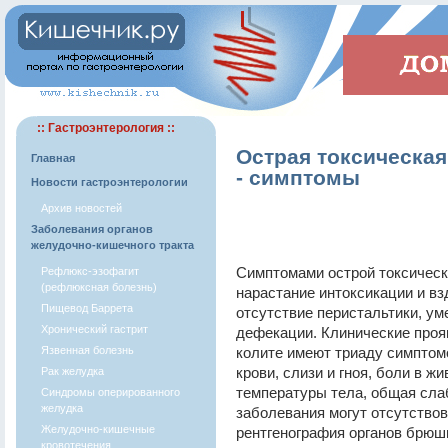
:: Гастроэнтерология ::
Острая токсическая
Главная
- симптомы
Новости гастроэнтерологии
Архив новостей
Заболевания органов
желудочно-кишечного тракта
Симптомами острой токсическ
Рефлюкс-эзофагит
(рефлюксная болезнь)
нарастание интоксикации и вз
Пищевод Баррета
отсутствие перистальтики, ум
Хронический гастрит
дефекации. Клинические проя
Язвенная болезнь
колите имеют триаду симптомо
крови, слизи и гноя, боли в ж
Рак желудка
температуры тела, общая сла
Синдромы оперированного
желудка
заболевания могут отсутствов
Желудочно-кишечные
рентгенография органов брюш
кровотечения