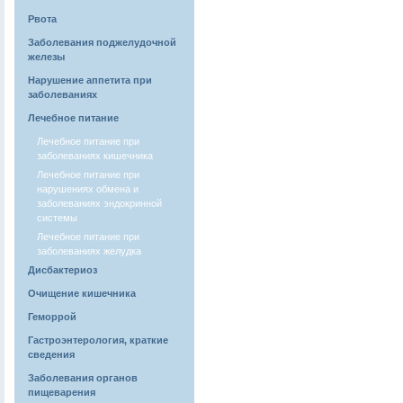
Рвота
Заболевания поджелудочной
железы
Нарушение аппетита при
заболеваниях
Лечебное питание
Лечебное питание при
заболеваниях кишечника
Лечебное питание при
нарушениях обмена и
заболеваниях эндокринной
системы
Лечебное питание при
заболеваниях желудка
Дисбактериоз
Очищение кишечника
Геморрой
Гастроэнтерология, краткие
сведения
Заболевания органов
пищеварения