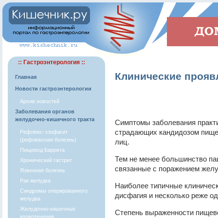
:: Гастроэнтерология ::
Клинические прояв
Главная
Новости гастроэнтерологии
Архив новостей
Заболевания органов
желудочно-кишечного тракта
Симптомы заболевания практи
страдающих кандидозом пище
Рефлюкс-эзофагит
(рефлюксная болезнь)
лиц.
Пищевод Баррета
Тем не менее большинство п
Хронический гастрит
связанные с поражением желу
Язвенная болезнь
Рак желудка
Наиболее типичные клиничес
Синдромы оперированного
дисфагия и несколько реже о
желудка
Желудочно-кишечные
Степень выраженности пищев
кровотечения