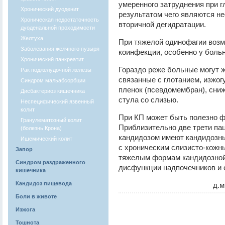
умеренного затруднения при г
Хронический дуоденит
результатом чего являются н
Хроническая недостаточность
вторичной дегидратации.
дуоденальной проходимости
Желтуха
При тяжелой одинофагии возм
Заболевания желчного пузыря
коинфекции, особенно у боль
Хронический панкреатит
Гораздо реже больные могут ж
Рак поджелудочной железы
связанные с глотанием, изжог
Синдром мальабсорбции
пленок (псевдомембран), сниж
Дисбактериоз кишечника
стула со слизью.
Неспецифический язвенный
колит
При КП может быть полезно ф
Гранулематозный колит
Приблизительно две трети п
(болезнь Крона)
кандидозом имеют кандидозны
Ишемический колит
с хроническим слизисто-кожн
Запор
тяжелым формам кандидозной
Синдром раздраженного
дисфункции надпочечников и
кишечника
Кандидоз пищевода
д.м
Боли в животе
Изжога
Тошнота