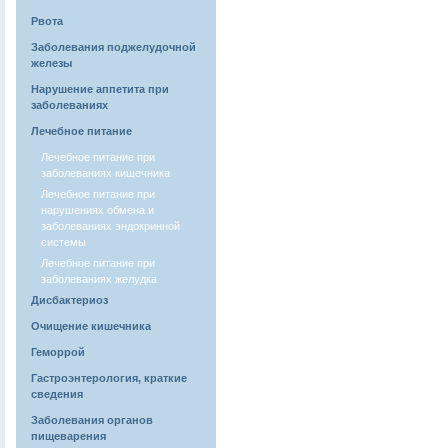
Рвота
Заболевания поджелудочной
железы
Нарушение аппетита при
заболеваниях
Лечебное питание
Лечебное питание при
заболеваниях кишечника
Лечебное питание при
нарушениях обмена и
заболеваниях эндокринной
системы
Лечебное питание при
заболеваниях желудка
Дисбактериоз
Очищение кишечника
Геморрой
Гастроэнтерология, краткие
сведения
Заболевания органов
пищеварения