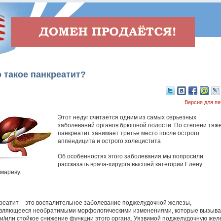
 такое панкреатит?
Версия для пе
Этот недуг считается одним из самых серьезных
заболеваний органов брюшной полости. По степени тяж
панкреатит занимает третье место после острого
аппендицита и острого холецистита
Об особенностях этого заболевания мы попросили
рассказать врача-хирурга высшей категории Елену
мареву.
реатит – это воспалительное заболевание поджелудочной железы,
вляющееся необратимыми морфологическими изменениями, которые вызыв
 и/или стойкое снижение функции этого органа. Уязвимой поджелудочную жел