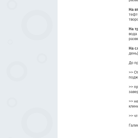
разв
На в
тефт
твор
На т
вода 
разв
На с
день)
До п
>> О
подж
>> п
заве
>> н
клин
>> ч
Гали