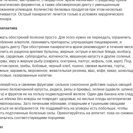
ае лечение, как правило, стандартное: врачи назначают страдальцу прием
реатических ферментов, а также обезжиренную диету с уменьшенным
ржанием углеводов. Количество белковых продуктов при этом несколько
ичивается. Острый панкреатит лечится только в условиях хирургического
ионара.
илактика
жать обострений болезни просто. Для этого нужно не переедать, ограничить
ебление алкоголя, принимать препараты, улучшающие пищеварение, и
юдать диету. При обострении панкреатита врачи рекомендуют в течение мес
ючить из рациона крепкие бульоны, жирные, острые и кислые блюда, колбасу,
ки, сардельки, субпродукты, копчености, квашеную капусту и другие соленья,
рвы, икру и жирную рыбу (севрюга, осетрина, палтус, кефаль, сом, карп). Под
етом орехи, грибы, бобовые, черный хлеб, пшено, свежая выпечка, торты,
жные, карамель, мороженое, жевательная резинка, квас, кофе, какао, шоколад
усовые, газированные напитки.
влекайтесь и свежими фруктами: сильное сокогонное действие сырых овощей
бенно белокочанной капусты, редиса, репы и брюквы), зелени (щавеля, шпина
та) и фруктов не на пользу поджелудочной железе. Один-два банана или слад
ых яблока без кожуры не повредят здоровью, но кислые плоды категорически
ивопоказаны. Зато печеными яблоками, отварными и тушеными овощами
аться не возбраняется. Не поддавайтесь на уговоры есть побольше, чтобы
уть подточенные болезнью силы. Ориентируйтесь на аппетит: пока он снижен
ничьтесь соответствующими порциями.
но