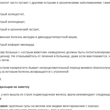
реатит часто путают с другими острыми и хроническими заболеваниями, таки
стрый холецистит,
стрый аппендицит,
трый и хронический гастрит,
звенная болезнь желудка и двенадцатиперстной кишки,
стрый инфаркт миокарда.
ому больные с «острым животом» немедленно должны быть госпитализиров
ационар. Не отказывайтесь от лечения в больнице, даже если вам покажется, 
 легче.
остром панкреатите бывает непродолжительный период мнимого благополучи
д за которым болезнь возвращается с утроенной
й.
дальцам на заметку
, у кого вышла из строя поджелудочная железа, врачи рекомендуют следующ
у
:
ервое:
крупяные супы на молоке или жидкие вегетарианские с хорошо