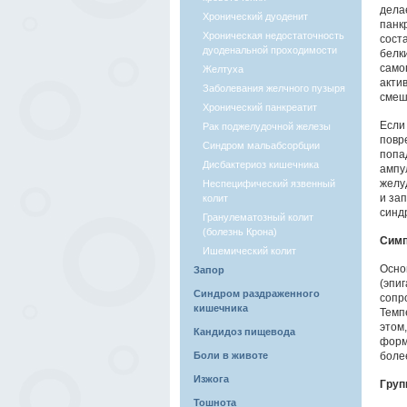
дела
Хронический дуоденит
панк
Хроническая недостаточность
сост
дуоденальной проходимости
белк
само
Желтуха
акти
Заболевания желчного пузыря
смеш
Хронический панкреатит
Если
Рак поджелудочной железы
повре
Синдром мальабсорбции
попа
Дисбактериоз кишечника
ампу
желу
Неспецифический язвенный
и за
колит
синд
Гранулематозный колит
(болезнь Крона)
Сим
Ишемический колит
Осно
Запор
(эпи
Синдром раздраженного
сопр
кишечника
Темп
этом,
Кандидоз пищевода
форм
Боли в животе
боле
Изжога
Груп
Тошнота