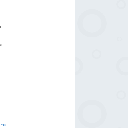
я
 в
if.ru