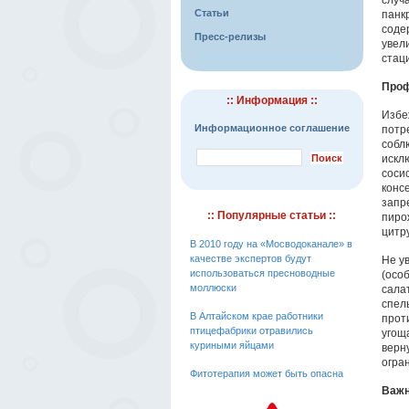
случ
Статьи
панк
соде
Пресс-релизы
увел
стац
Проф
:: Информация ::
Избе
Информационное соглашение
потр
собл
искл
сосис
консе
запр
:: Популярные статьи ::
пиро
цитр
В 2010 году на «Мосводоканале» в
качестве экспертов будут
Не у
использоваться пресноводные
(осо
моллюски
сала
спел
В Алтайском крае работники
прот
птицефабрики отравились
угощ
куриными яйцами
верн
огра
Фитотерапия может быть опасна
Важ