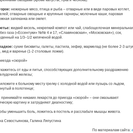
аренными овощами (кроме капусты, лука и чеснока).
торое:
нежирные мясо, птица и рыба – отварные или в виде паровых котлет,
елей; отварные овощные и крупяные гарниры; молочные каши, паровая
ожная запеканка или омлет.
ретье:
жидкий кисель, некрепкий компот или чай, слабощелочная минеральна
без газа («Ессентуки» №№ 4 и 17, «Славяновская», «Московская»), сок,
еденный на 1/3–1/2 кипяченой водой.
ладкое:
сухие бисквиты, галеты, пастила, зефир, мармелад (не более 2-3 штук
, мед и варенье (1-2 столовые ложки).
риезда «скорой»
ткажитесь от еды и питья, способствующих дополнительному раздражению
елудочной железы;
риложите к больному месту грелку с холодной водой или пузырь со льдом,
рнутый в полотенце;
е принимайте никаких лекарств до приезда «скорой» – они смазывают
ическую картину и затрудняют диагностику;
тобы уменьшить боль, ложитесь в постель и расслабьте мышцы живота.
на Севостьянова, Галина Ляпустина
По материалам сайта:
a