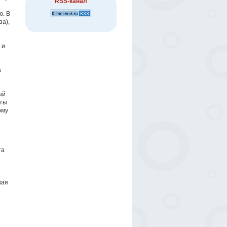
RSS-канал
ю. В
за),
 и
а
ый
нты
ому
та
кая