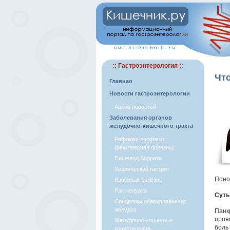
:: Гастроэнтерология ::
Что
Главная
Новости гастроэнтерологии
Архив новостей
Заболевания органов
желудочно-кишечного тракта
Рефлюкс-эзофагит
(рефлюксная болезнь)
Пищевод Баррета
Хронический гастрит
Поно
Язвенная болезнь
Рак желудка
Суть
Синдромы оперированного
желудка
Панк
проя
Желудочно-кишечные
боль
кровотечения