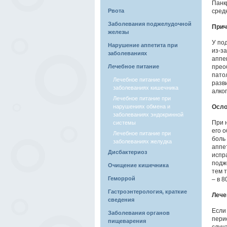
Панк
Рвота
средн
Заболевания поджелудочной
При
железы
У по
Нарушение аппетита при
из-з
заболеваниях
аппе
Лечебное питание
прео
пато
Лечебное питание при
разв
заболеваниях кишечника
алко
Лечебное питание при
нарушениях обмена и
Осло
заболеваниях эндокринной
При 
системы
его 
Лечебное питание при
боль
заболеваниях желудка
аппе
Дисбактериоз
испр
подж
Очищение кишечника
тем 
Геморрой
– в 
Гастроэнтерология, краткие
Лече
сведения
Если
Заболевания органов
пери
пищеварения