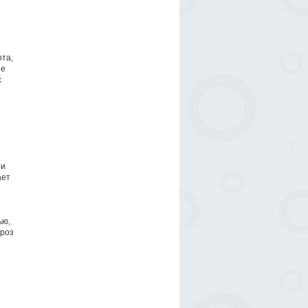
та,
не
с
ри
ает
ью,
кроз