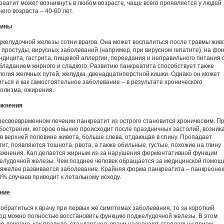
реатит может возникнуть в любом возрасте, чаще всего проявляется у людей
его возраста – 40-60 лет.
чины
джелудочной железы сотни врагов. Она может воспалиться после травмы живо
а простуды, вирусных заболеваний (например, при вирусном гепатите), на фо
ндицита, гастрита, пищевой аллергии, переедания и неправильного питания 
бладанием жирного и сладкого. Развитию панкреатита способствует также
логия желчных путей, желудка, двенадцатиперстной кишки. Однако он может
иться и как самостоятельное заболевание – в результате хронического
голизма, ожирения.
жнения
несвоевременном лечении панкреатит из острого становится хроническим. П
обострении, которое обычно происходит после праздничных застолий, возник
 в верхней половине живота, больше слева, отдающая в спину. Пропадает
тит, появляются тошнота, рвота, а также обильные, густые, похожие на глину
ажнения. Кал делается жирным из-за нарушения ферментативной функции
елудочной железы. Чем позднее человек обращается за медицинской помощ
тяжелее развивается заболевание. Крайняя форма панкреатита – панкреоне
80% случаев приводит к летальному исходу.
ние
 обратиться к врачу при первых же симптомах заболевания, то за короткий
од можно полностью восстановить функцию поджелудочной железы. В этом