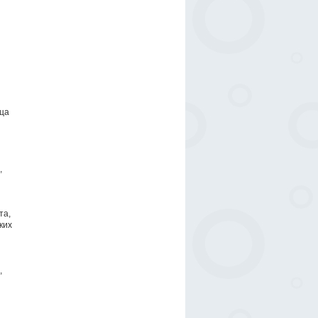
яца
,
та,
ких
,