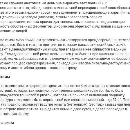
ет ее сложная анатомия. За день она вырабатывает почти 800 г
реатического сока, обладающего колоссальной переваривающей способность
аве этого весьма едкого «соуса» есть компоненты, расщепляющие жиры (липа
и (трипсин) и углеводы (амилаза). Чтобы обезопасить себя от
переваривания, железа производит специальные вещества, подавляющие
вность собственных ферментов. В норме они обретают силу, попав в кишечник
авшись с пищей.
 по каким-либо причинам ферменты активизируются преждевременно, желез
ждается. Дело в том, что протоки, по которым панкреатический сок и желчь
дают в двенадцатиперстную кишку, при впадении в нее сливаются в единую
лу. Если давление в ней резко повышается (так бывает при наклонах на полн
док), желчь забрасывается в поджелудочную железу, активизирует ее ферме
пускает процесс саморазрушения, приводящий к воспа-лительно-деструктивн
рому и даже к гибели органа – панкреонекрозу.
птомы
вным симптомом острого панкреатита является боль в верхних отделах живо
гастрий), которая, как правило, носит опоясывающий характер. Часто боль
овождается тошнотой и рвотой, которая не приносит облегчения пациенту.
ература тела может быть нормальной или слегка повышенной – до 37,4°. При
 как правило, возникает вздутие живота (метеоризм). Это так называемая лег
а острого панкреатита. Она длится обычно двое суток, а далее переходит в
е тяжелую форму.
па риска