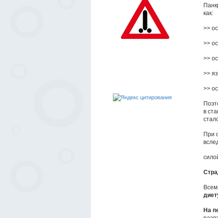
Панк
как:
>> о
>> о
>> ос
>> я
>> о
Поэт
в ст
стало
При 
всле
сило
Стра
Всем
диет
На п