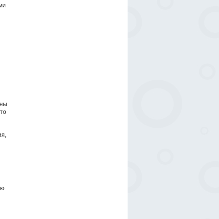
ми
аны
что
я,
ую