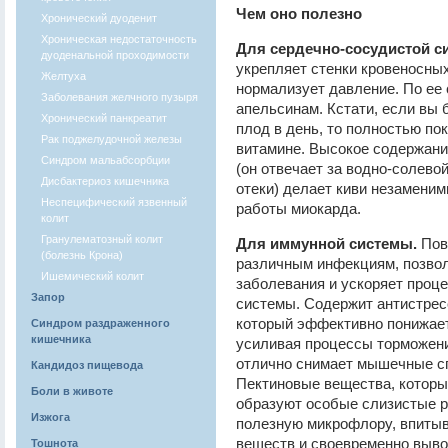
Чем оно полезно
Хронический дуоденит
Хроническая недостаточность
Для сердечно-сосудистой с
дуоденальной проходимости
укрепляет стенки кровеносных
Желтуха
нормализует давление. По ее
Заболевания желчного пузыря
апельсинам. Кстати, если вы 
Хронический панкреатит
плод в день, то полностью по
Рак поджелудочной железы
витамине. Высокое содержание
Синдром мальабсорбции
(он отвечает за водно-солево
Дисбактериоз кишечника
отеки) делает киви незамени
Неспецифический язвенный
работы миокарда.
колит
Гранулематозный колит
Для иммунной системы.
Пов
(болезнь Крона)
различным инфекциям, позвол
Ишемический колит
заболевания и ускоряет проц
Запор
системы. Содержит антистресс
который эффективно понижает
Синдром раздраженного
кишечника
усиливая процессы торможения
отлично снимает мышечные сп
Кандидоз пищевода
Пектиновые вещества, которым
Боли в животе
образуют особые слизистые р
Изжога
полезную микрофлору, впитыв
веществ и своевременно вывод
Тошнота