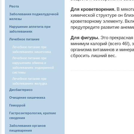
Рвота
Для кроветворения.
В мякоти
Заболевания поджелудочной
химической структуре он близ
железы
кроветворному элементу. Вклю
предупредите развитие анеми
Нарушение аппетита при
заболеваниях
Для фигуры.
Это прекрасная 
Лечебное питание
минимум калорий (всего 46!),
Лечебное питание при
организма витаминов и минер
заболеваниях кишечника
сбросить лишний вес.
Лечебное питание при
нарушениях обмена и
заболеваниях эндокринной
системы
Лечебное питание при
заболеваниях желудка
Дисбактериоз
Очищение кишечника
Геморрой
Гастроэнтерология, краткие
сведения
Заболевания органов
пищеварения