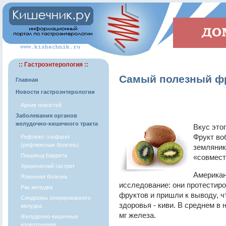
:: Гастроэнтерология ::
Самый полезный ф
Главная
Новости гастроэнтерологии
Архив новостей
Заболевания органов
желудочно-кишечного тракта
Вкус это
Фрукт во
Рефлюкс-эзофагит
(рефлюксная болезнь)
земляник
Пищевод Баррета
«совмест
Хронический гастрит
Американ
Язвенная болезнь
исследование: они протестир
Рак желудка
фруктов и пришли к выводу, ч
Синдромы оперированного
здоровья - киви. В среднем в н
желудка
мг железа.
Желудочно-кишечные
кровотечения