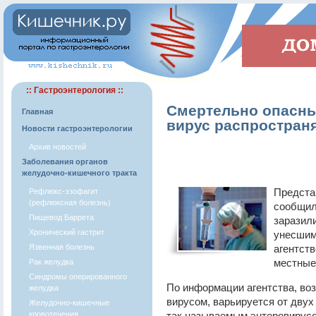
:: Гастроэнтерология ::
Смертельно опасн
Главная
вирус распространя
Новости гастроэнтерологии
Архив новостей
Заболевания органов
желудочно-кишечного тракта
Предста
Рефлюкс-эзофагит
(рефлюксная болезнь)
сообщили
Пищевод Баррета
заразил
Хронический гастрит
унесшим
Язвенная болезнь
агентст
местные
Рак желудка
Синдромы оперированного
По информации агентства, во
желудка
вирусом, варьируется от дву
Желудочно-кишечные
кровотечения
так называемым энтеровирусо