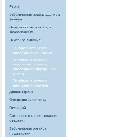
Рвота
Заболевания поджелудочной
железы
Нарушение аппетита при
заболеваниях
Лечебное питание
Лечебное питание при
заболеваниях кишечника
Лечебное питание при
нарушениях обмена и
заболеваниях эндокринной
системы
Лечебное питание при
заболеваниях желудка
Дисбактериоз
Очищение кишечника
Геморрой
Гастроэнтерология, краткие
сведения
Заболевания органов
пищеварения