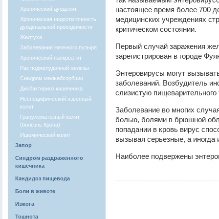
настоящее время более 700 де
Хронический дуоденит
медицинских учреждениях стра
Хроническая недостаточность
дуоденальной проходимости
критическом состоянии.
Желтуха
Первый случай заражения же
Заболевания желчного пузыря
зарегистрирован в городе Фуян
Хронический панкреатит
Рак поджелудочной железы
Энтеровирусы могут вызывать
Синдром мальабсорбции
заболеваний. Возбудитель ин
Дисбактериоз кишечника
слизистую пищеварительного 
Неспецифический язвенный
колит
Заболевание во многих случа
Гранулематозный колит
болью, болями в брюшной обл
(болезнь Крона)
попадании в кровь вирус спос
Ишемический колит
вызывая серьезные, а иногда
Запор
Наиболее подвержены энтеро
Синдром раздраженного
кишечника
Кандидоз пищевода
Боли в животе
Изжога
Тошнота