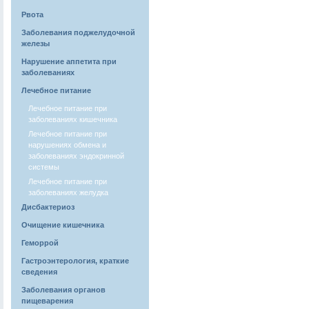
Рвота
Заболевания поджелудочной
железы
Нарушение аппетита при
заболеваниях
Лечебное питание
Лечебное питание при
заболеваниях кишечника
Лечебное питание при
нарушениях обмена и
заболеваниях эндокринной
системы
Лечебное питание при
заболеваниях желудка
Дисбактериоз
Очищение кишечника
Геморрой
Гастроэнтерология, краткие
сведения
Заболевания органов
пищеварения