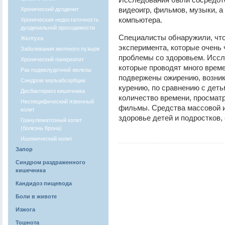
видеоигр, фильмов, музыки, а
Хронический дуоденит
компьютера.
Хроническая недостаточность
дуоденальной проходимости
Специалисты обнаружили, что
Желтуха
эксперимента, которые очень 
Заболевания желчного пузыря
проблемы со здоровьем. Иссл
Хронический панкреатит
которые проводят много врем
Рак поджелудочной железы
подвержены ожирению, возник
Синдром мальабсорбции
курению, по сравнению с деть
Дисбактериоз кишечника
количество времени, просмат
Неспецифический язвенный
фильмы. Средства массовой и
колит
здоровье детей и подростков,
Гранулематозный колит
(болезнь Крона)
Ишемический колит
Запор
Синдром раздраженного
кишечника
Кандидоз пищевода
Боли в животе
Изжога
Тошнота