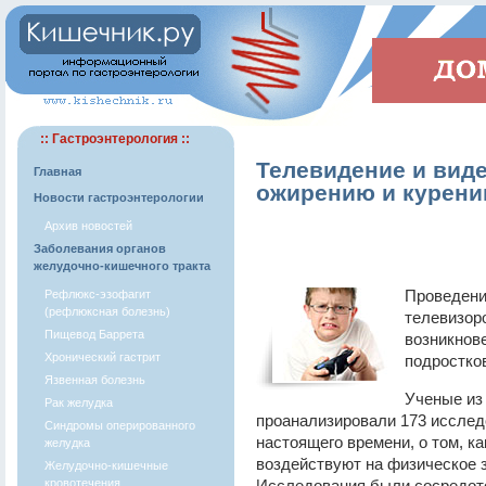
:: Гастроэнтерология ::
Телевидение и виде
Главная
ожирению и курен
Новости гастроэнтерологии
Архив новостей
Заболевания органов
желудочно-кишечного тракта
Проведени
Рефлюкс-эзофагит
(рефлюксная болезнь)
телевизор
Пищевод Баррета
возникнове
Хронический гастрит
подростко
Язвенная болезнь
Ученые из
Рак желудка
проанализировали 173 исследо
Синдромы оперированного
настоящего времени, о том, к
желудка
воздействуют на физическое з
Желудочно-кишечные
кровотечения
Исследования были сосредото