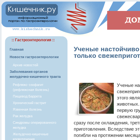
:: Гастроэнтерология ::
Ученые настойчиво
Главная
только свежеприго
Новости гастроэнтерологии
Архив новостей
Заболевания органов
желудочно-кишечного тракта
Ученые на
Рефлюкс-эзофагит
(рефлюксная болезнь)
свежеприг
Пищевод Баррета
этого явл
Хронический гастрит
животных.
Язвенная болезнь
первую гр
свежесваре
Рак желудка
сразу после охлаждения, треть
Синдромы оперированного
желудка
приготовления. Вследствие эт
Желудочно-кишечные
погибли на протяжении месяца
кровотечения