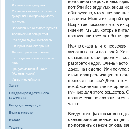
волосяной покров, в некоторы
Хронический дуоденит
погибли без видимых внешних
Хроническая недостаточность
обнаружено, что у них распал
дуоденальной проходимости
развитии. Мыши из второй гру
Желтуха
Вскрытие показало, что в их 
Заболевания желчного пузыря
гниения. Мыши, которые пита
Хронический панкреатит
протяжении трех лет были пр
Рак поджелудочной железы
Нужно сказать, что несвежая 
Синдром мальабсорбции
животных, но и на людей. Хот
Дисбактериоз кишечника
связывают свои проблемы со з
Неспецифический язвенный
разогретой едой. Очень часто 
колит
даже, на неделю. Или покупаю
Гранулематозный колит
(болезнь Крона)
стоит срок реализации от неде
Ишемический колит
приносят пользы? Дело в том,
Запор
возобновления клеток органи
нужные для этого вещества. 
Синдром раздраженного
практически не сохраняются в
кишечника
часов.
Кандидоз пищевода
Боли в животе
Ввиду этих фактов можно сде
свежеприготовленной пищей. Е
Изжога
приготовить свежие блюда, з
Тошнота