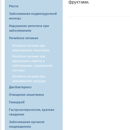
фруктами.
Рвота
Заболевания поджелудочной
железы
Нарушение аппетита при
заболеваниях
Лечебное питание
Лечебное питание при
заболеваниях кишечника
Лечебное питание при
нарушениях обмена и
заболеваниях эндокринной
системы
Лечебное питание при
заболеваниях желудка
Дисбактериоз
Очищение кишечника
Геморрой
Гастроэнтерология, краткие
сведения
Заболевания органов
пищеварения