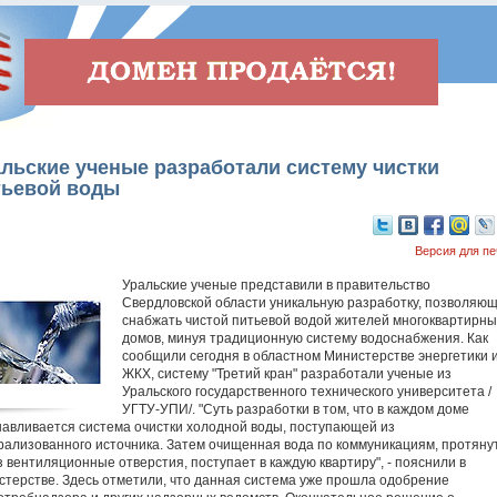
льские ученые разработали систему чистки
тьевой воды
Версия для пе
Уральские ученые представили в правительство
Свердловской области уникальную разработку, позволяю
снабжать чистой питьевой водой жителей многоквартирны
домов, минуя традиционную систему водоснабжения. Как
сообщили сегодня в областном Министерстве энергетики 
ЖКХ, систему "Третий кран" разработали ученые из
Уральского государственного технического университета /
УГТУ-УПИ/. "Суть разработки в том, что в каждом доме
навливается система очистки холодной воды, поступающей из
рализованного источника. Затем очищенная вода по коммуникациям, протян
з вентиляционные отверстия, поступает в каждую квартиру", - пояснили в
стерстве. Здесь отметили, что данная система уже прошла одобрение