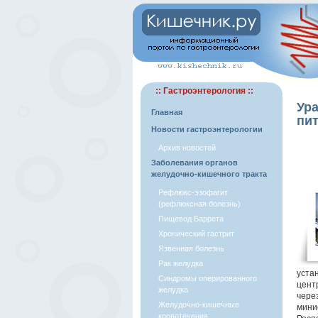
:: Гастроэнтерология ::
Ура
Главная
пи
Новости гастроэнтерологии
Архив новостей
Заболевания органов
желудочно-кишечного тракта
Рефлюкс-эзофагит
(рефлюксная болезнь)
Пищевод Баррета
Хронический гастрит
Язвенная болезнь
Рак желудка
уста
Синдромы оперированного
цент
желудка
чере
Желудочно-кишечные
мини
кровотечения