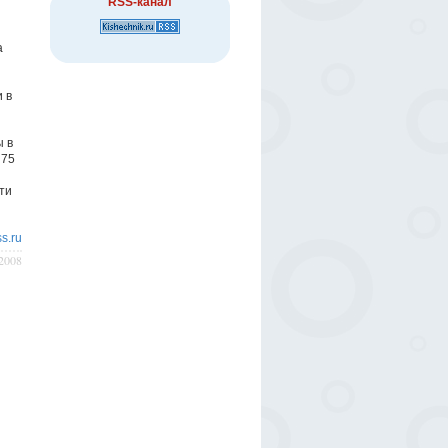
RSS-канал
а
 в
ы в
 75
ти
s.ru
/2008