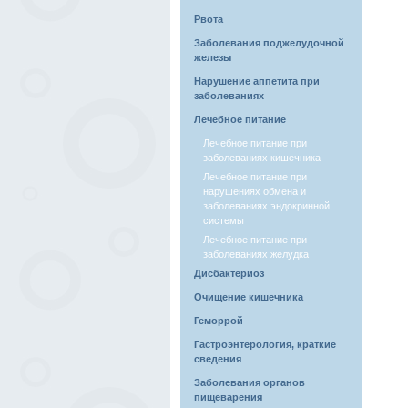
Рвота
Заболевания поджелудочной
железы
Нарушение аппетита при
заболеваниях
Лечебное питание
Лечебное питание при
заболеваниях кишечника
Лечебное питание при
нарушениях обмена и
заболеваниях эндокринной
системы
Лечебное питание при
заболеваниях желудка
Дисбактериоз
Очищение кишечника
Геморрой
Гастроэнтерология, краткие
сведения
Заболевания органов
пищеварения