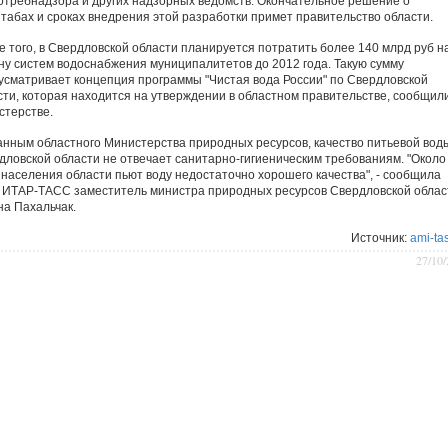
отребнадзора и других надзорных ведомств. Окончательное решение о
табах и сроках внедрения этой разработки примет правительство области.
е того, в Свердловской области планируется потратить более 140 млрд руб н
ну систем водоснабжения муниципалитетов до 2012 года. Такую сумму
усматривает концепция программы "Чистая вода России" по Свердловской
сти, которая находится на утверждении в областном правительстве, сообщили
стерстве.
анным областного Министерства природных ресурсов, качество питьевой вод
дловской области не отвечает санитарно-гигиеническим требованиям. "Около
 населения области пьют воду недостаточно хорошего качества", - сообщила
. ИТАР-ТАСС заместитель министра природных ресурсов Свердловской облас
на Пахальчак.
Источник:
ami-tas
27/10