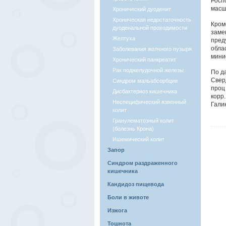
Росп
масш
Хронический дуоденит
Хроническая недостаточность
Кром
дуоденальной проходимости
заме
Желтуха
пред
обла
Заболевания желчного пузыря
мини
Хронический панкреатит
Рак поджелудочной железы
По д
Свер
Синдром мальабсорбции
проц
Дисбактериоз кишечника
корр
Неспецифический язвенный
Гали
колит
Гранулематозный колит
(болезнь Крона)
Ишемический колит
Запор
Синдром раздраженного
кишечника
Кандидоз пищевода
Боли в животе
Изжога
Тошнота