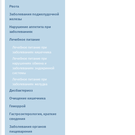
Рвота
Заболевания поджелудочной
железы
Нарушение аппетита при
заболеваниях
Лечебное питание
Лечебное питание при
заболеваниях кишечника
Лечебное питание при
нарушениях обмена и
заболеваниях эндокринной
системы
Лечебное питание при
заболеваниях желудка
Дисбактериоз
Очищение кишечника
Геморрой
Гастроэнтерология, краткие
сведения
Заболевания органов
пищеварения