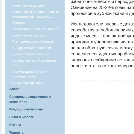
избыточным весом и периодон
Хронический дуоденит
Ожирение на 25-29% повышал
Хроническая недостаточность
процессов в зубной ткани и д
дуоденальной проходимости
Желтуха
Исследователи впервые доказ
Заболевания желчного пузыря
способствуют заболеваниям 
индекс массы тела активирует
Хронический панкреатит
приводит к увеличению числа 
Рак поджелудочной железы
нашли обратную связь между 
Синдром мальабсорбции
сердечно-сосудистых проблем
Дисбактериоз кишечника
здоровья необходимо не тольк
Неспецифический язвенный
полости рта, но и контролиров
колит
Гранулематозный колит
(болезнь Крона)
Ишемический колит
Запор
Синдром раздраженного
кишечника
Кандидоз пищевода
Боли в животе
Изжога
Тошнота