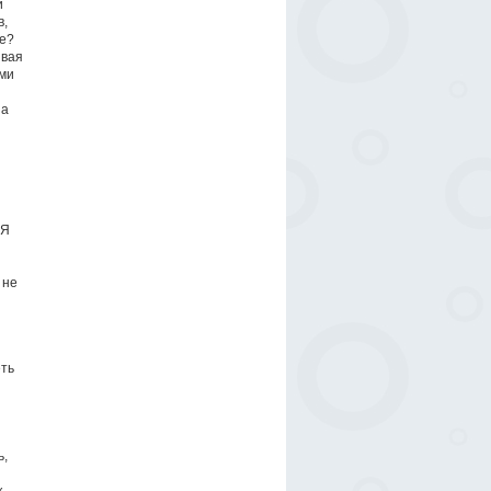
и
в,
ае?
ывая
ами
за
«Я
 не
еть
ь,