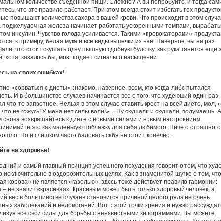
мальном количестве съеденной пищи. Сложно? А вы попробуйте, и тогда сам
тесь, что это правило работает. При этом всегда стоит избегать тех продукто
рые повышают количества сахара в вашей крови. Что происходит в этом случ
 поджелудочная железа начинает работать ускоренными темпами, вырабат
этом инсулин. Чувство голода усиливается. Такими «провокаторами»-продукт
тся, к примеру, белая мука и все виды выпечки из нее. Наверное, вы не раз
чали, что стоит скушать одну пышную сдобную булочку, как рука тянется еще 
й, хотя, казалось бы, мозг подает сигналы о насыщении.
есь на своих ошибках!
тие «сорваться с диеты» знакомо, наверное, всем, кто когда-либо пытался
деть. И в большинстве случаев начинается все с того, что худеющий один раз
л что-то запретное. Нельзя в этом случае ставить крест на всей диете, мол, 
а что не гожусь! У меня нет силы воли!»… Ну скушали и скушали, подумаешь. А
м снова возвращайтесь к диете с новыми силами и новым настроением.
ринимайте это как маленькую поблажку для себя любимого. Ничего страшного
зошло. Но и слишком часто баловать себя не стоит, конечно.
йте на здоровье!
едний и самый главный принцип успешного похудения говорит о том, что худ
о исключительно в оздоровительных целях. Как в знаменитой шутке о том, что
ая корова» не является «газелью», здесь тоже действует правило гармонии:
я – не значит «красивая». Красивым может быть только здоровый человек, а
ий вес в большинстве случаев становится причиной целого ряда не очень
тных заболеваний и недомоганий. Вот с этой точки зрения и нужно рассуждат
лизуя все свои силы для борьбы с ненавистными килограммами. Вы можете