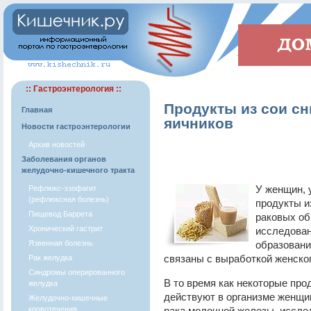
:: Гастроэнтерология ::
Продукты из сои сн
Главная
яичников
Новости гастроэнтерологии
Архив новостей
Заболевания органов
желудочно-кишечного тракта
У женщин, 
Рефлюкс-эзофагит
(рефлюксная болезнь)
продукты и
Пищевод Баррета
раковых об
Хронический гастрит
исследован
Язвенная болезнь
образования
связаны с выработкой женског
Рак желудка
Синдромы оперированного
В то время как некоторые прод
желудка
действуют в организме женщин
Желудочно-кишечные
кровотечения
рака молочной железы, исслед