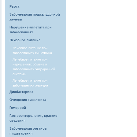
Рвота
Заболевания поджелудочной
железы
Нарушение аппетита при
заболеваниях
Лечебное питание
Лечебное питание при
заболеваниях кишечника
Лечебное питание при
нарушениях обмена и
заболеваниях эндокринной
системы
Лечебное питание при
заболеваниях желудка
Дисбактериоз
Очищение кишечника
Геморрой
Гастроэнтерология, краткие
сведения
Заболевания органов
пищеварения