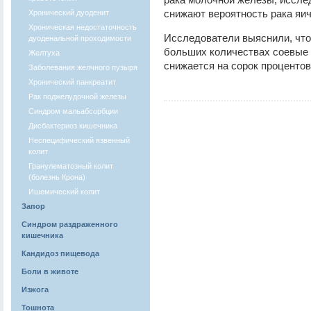
снижают вероятность рака яич
Хронический дуоденит
Хроническая недостаточность
Исследователи выяснили, что
дуоденальной проходимости
больших количествах соевые 
Желтуха
снижается на сорок процентов
Заболевания желчного пузыря
Хронический панкреатит
Рак поджелудочной железы
Синдром мальабсорбции
Дисбактериоз кишечника
Неспецифический язвенный
колит
Гранулематозный колит
(болезнь Крона)
Ишемический колит
Запор
Синдром раздраженного
кишечника
Кандидоз пищевода
Боли в животе
Изжога
Тошнота