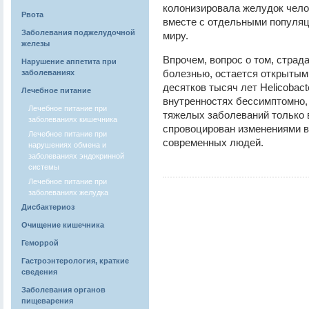
колонизировала желудок чело
Рвота
вместе с отдельными популя
Заболевания поджелудочной
миру.
железы
Впрочем, вопрос о том, стра
Нарушение аппетита при
болезнью, остается открытым.
заболеваниях
десятков тысяч лет Helicobact
Лечебное питание
внутренностях бессимптомно, 
Лечебное питание при
тяжелых заболеваний только в
заболеваниях кишечника
спровоцирован изменениями в
Лечебное питание при
современных людей.
нарушениях обмена и
заболеваниях эндокринной
системы
Лечебное питание при
заболеваниях желудка
Дисбактериоз
Очищение кишечника
Геморрой
Гастроэнтерология, краткие
сведения
Заболевания органов
пищеварения