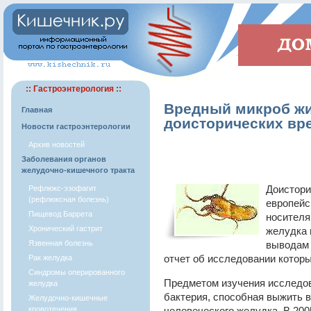
:: Гастроэнтерология ::
Вредный микроб жи
Главная
доисторических вр
Новости гастроэнтерологии
Архив новостей
Заболевания органов
желудочно-кишечного тракта
Доистори
Рефлюкс-эзофагит
(рефлюксная болезнь)
европейс
Пищевод Баррета
носителя
Хронический гастрит
желудка 
Язвенная болезнь
выводам 
отчет об исследовании которы
Рак желудка
Синдромы оперированного
Предметом изучения исследоват
желудка
бактерия, способная выжить в
Желудочно-кишечные
кровотечения
человеческого желудка. В 200