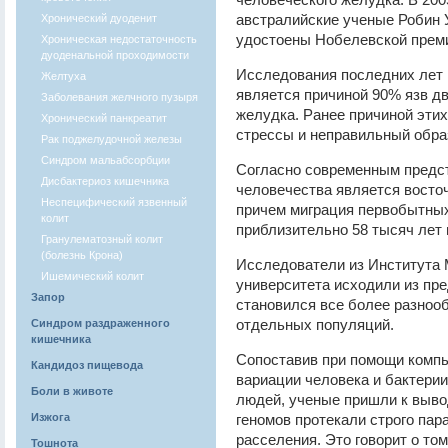
австралийские ученые Робин 
Хронический дуоденит
удостоены Нобелевской преми
Хроническая недостаточность
дуоденальной проходимости
Исследования последних лет по
Желтуха
является причиной 90% язв д
Заболевания желчного пузыря
желудка. Ранее причиной эти
Хронический панкреатит
стрессы и неправильный обра
Рак поджелудочной железы
Синдром мальабсорбции
Согласно современным предст
Дисбактериоз кишечника
человечества является восточ
Неспецифический язвенный
причем миграция первобытны
колит
приблизительно 58 тысяч лет 
Гранулематозный колит
(болезнь Крона)
Исследователи из Института 
Ишемический колит
университета исходили из пре
Запор
становился все более разноо
отдельных популяций.
Синдром раздраженного
кишечника
Сопоставив при помощи компь
Кандидоз пищевода
вариации человека и бактери
Боли в животе
людей, ученые пришли к выво
Изжога
геномов протекали строго пар
расселения. Это говорит о том,
Тошнота