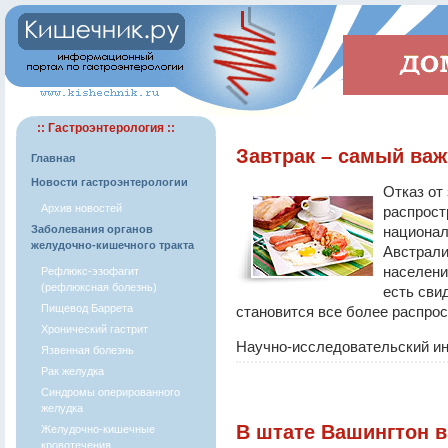
:: Гастроэнтерология ::
Завтрак – самый ва
Главная
Новости гастроэнтерологии
Отказ от
Архив новостей
распрост
Заболевания органов
национал
желудочно-кишечного тракта
Австрали
населени
Рефлюкс-эзофагит
(рефлюксная болезнь)
есть свид
Пищевод Баррета
становится все более распро
Хронический гастрит
Научно-исследовательский инс
Язвенная болезнь
Рак желудка
Синдромы оперированного
желудка
В штате Вашингтон в
Желудочно-кишечные
кровотечения