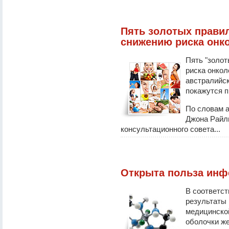
Пять золотых прави
снижению риска онк
Пять "золо
риска онко
австралийск
покажутся п
По словам 
Джона Райл
консультационного совета...
Открыта польза инф
В соответст
результаты 
медицинско
оболочки же