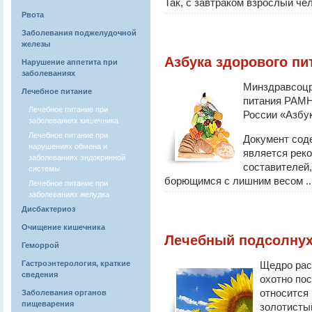
Так, с завтраком взрослый чел
Рвота
Заболевания поджелудочной
железы
Азбука здорового пи
Нарушение аппетита при
заболеваниях
Минздравсоцр
Лечебное питание
питания РАМН
Лечебное питание при
России «Азбук
заболеваниях кишечника
Лечебное питание при
Документ соде
нарушениях обмена и
является реко
заболеваниях эндокринной
составителей
системы
борющимся с лишним весом ..
Лечебное питание при
заболеваниях желудка
Дисбактериоз
Очищение кишечника
Лечебный подсолну
Геморрой
Гастроэнтерология, краткие
Щедро рас
сведения
охотно по
относится
Заболевания органов
пищеварения
золотисты