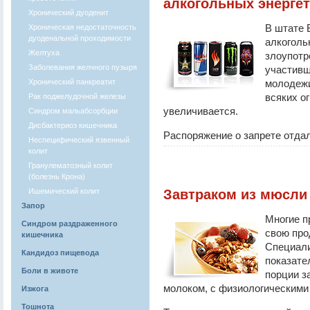
алкогольных энергет
Хронический дуоденит
В штате 
Хроническая недостаточность
дуоденальной проходимости
алкоголь
Желтуха
злоупотр
Заболевания желчного пузыря
участивш
Хронический панкреатит
молодежи
всяких о
Рак поджелудочной железы
увеличивается.
Синдром мальабсорбции
Дисбактериоз кишечника
Распоряжение о запрете отдал
Неспецифический язвенный
колит
Гранулематозный колит
(болезнь Крона)
Ишемический колит
Завтраком из мюсли
Запор
Многие п
Синдром раздраженного
свою про
кишечника
Специали
Кандидоз пищевода
показате
Боли в животе
порции з
молоком, с физиологическими
Изжога
Тошнота