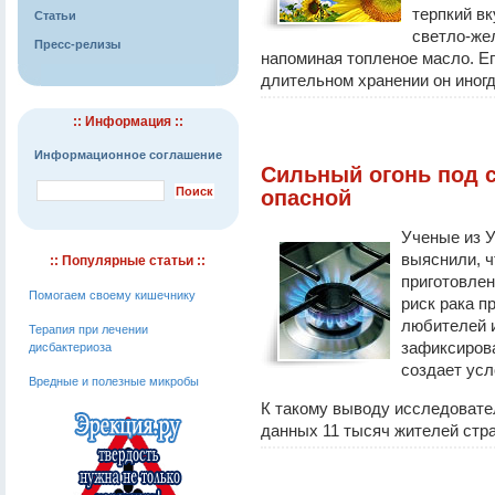
терпкий вк
Статьи
светло-же
Пресс-релизы
напоминая топленое масло. Ег
длительном хранении он иногд
:: Информация ::
Информационное соглашение
Сильный огонь под 
опасной
Ученые из 
выяснили, ч
:: Популярные статьи ::
приготовлен
Помогаем своему кишечнику
риск рака п
любителей 
Терапия при лечении
зафиксирова
дисбактериоза
создает усл
Вредные и полезные микробы
К такому выводу исследовате
данных 11 тысяч жителей стра