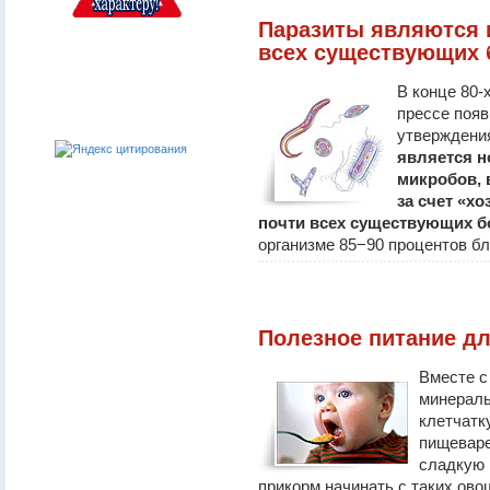
Паразиты являются 
всех существующих 
В конце 80-
прессе появ
утверждени
является н
микробов, 
за счет «х
почти всех существующих б
организме 85−90 процентов бл
Полезное питание дл
Вместе с
минераль
клетчатк
пищеваре
сладкую 
прикорм начинать с таких овощ