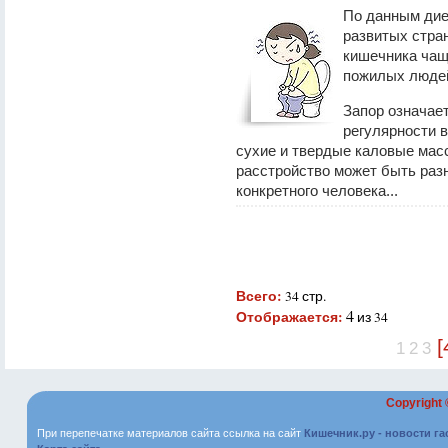
По данным дие
развитых стра
кишечника чащ
пожилых люде
Запор означае
регулярности 
сухие и твердые каловые мас
расстройство может быть раз
конкретного человека...
Всего:
34 стр.
4
Отображается:
из 34
[
1
2
3
Copyright
При перепечатке материалов сайта ссылка на сайт
Кишечник.ру - новости г