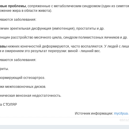
вые проблемы
, сопряженные с метаболическим синдромом (один из симпто
ожение жира в области живота).
иваются заболевания:
мужчин эректильная дисфункция (импотенция), простатиты и др.
женщин расстройство месячного цикла, синдром поликистозных яичников и др.
тавы
нижних конечностей деформируются, часто воспаляются. У людей с ли
 и ожирением это результат перегрузки: виной - лишний вес.
иваются заболевания:
триты.
формирующий остеоартроз.
ыжи межпозвоночных дисков.
оническая венозная недостаточность.
а СТОЛЯР
Источник информации:
mycityua
03/11