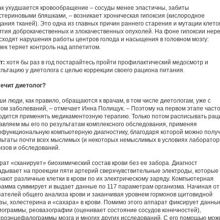
как ухудшается кровообращение – сосуды менее эластичны, забиты
стериновыми бляшками, – возникает хроническая гипоксия (кислородное
дания тканей). Это одна из главных причин раннего старения и мутации клеток
ития доброкачественных и злокачественных опухолей. На фоне гипоксии нер
сходят нарушения работы центров голода и насыщения в головном мозгу:
век теряет контроль над аппетитом.
т:
хотя бы раз в год постарайтесь пройти профилактический медосмотр и
ультацию у диетолога с целью коррекции своего рациона питания.
лечит диетолог?
и люди, как правило, обращаются к врачам, в том числе диетологам, уже с
том заболеваний, – отмечает Инна Полищук. – Поэтому на первом этапе част
одится применять медикаментозную терапию. Только потом расписывать рац
авляем мы его по результатам комплексного обследования, применяя
офункциональную компьютерную диагностику, благодаря которой можно полу
льтаты почти всех мыслимых (и некоторых немыслимых в условиях лаборатор
изов и обследований.
рат «сканирует» биохимический состав крови без ее забора. Диагност
адывает на проекции пяти артерий сверхчувствительные электроды, которые
нают различные клетки в крови по их электрическому заряду. Компьютерная
рамма суммирует и выдает данные по 117 параметрам организма. Начиная от
зателей общего анализа крови и заканчивая уровнем гормонов щитовидной
зы, холестерина и «сахара» в крови. Помимо этого аппарат фиксирует данны
иограммы, реовазографии (оценивает состояние сосудов конечностей),
троэнцефалограммы мозга и многих других исследований. С его помощью мож