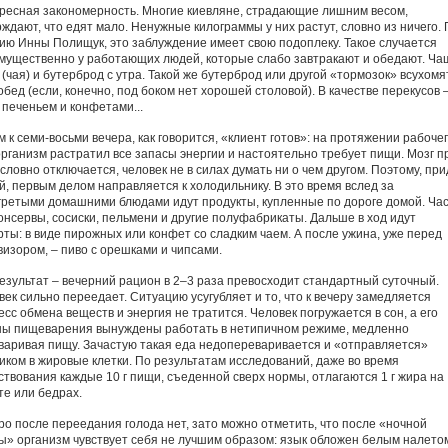
ресная закономерность. Многие киевляне, страдающие лишним весом,
рждают, что едят мало. Ненужные килограммы у них растут, словно из ничего. 
ию Инны Полищук, это заблуждение имеет свою подоплеку. Такое случается
мущественно у работающих людей, которые слабо завтракают и обедают. Ча
(чая) и бутерброд с утра. Такой же бутерброд или другой «тормозок» всухомя
обед (если, конечно, под боком нет хорошей столовой). В качестве перекусов 
 печеньем и конфетами...
 к семи-восьми вечера, как говорится, «клиент готов»: на протяжении рабоче
организм растратил все запасы энергии и настоятельно требует пищи. Мозг п
словно отключается, человек не в силах думать ни о чем другом. Поэтому, при
й, первым делом направляется к холодильнику. В это время вслед за
гретыми домашними блюдами идут продукты, купленные по дороге домой. Ча
консервы, сосиски, пельмени и другие полуфабрикаты. Дальше в ход идут
рты: в виде пирожных или конфет со сладким чаем. А после ужина, уже перед
визором, – пиво с орешками и чипсами.
результат – вечерний рацион в 2–3 раза превосходит стандартный суточный.
век сильно переедает. Ситуацию усугубляет и то, что к вечеру замедляется
сс обмена веществ и энергия не тратится. Человек погружается в сон, а его
ны пищеварения вынуждены работать в нетипичном режиме, медленно
варивая пищу. Зачастую такая еда недопереваривается и «отправляется»
иком в жировые клетки. По результатам исследований, даже во время
ствования каждые 10 г пищи, съеденной сверх нормы, отлагаются 1 г жира на
те или бедрах.
ро после переедания голода нет, зато можно отметить, что после «ночной
ы» организм чувствует себя не лучшим образом: язык обложен белым налето