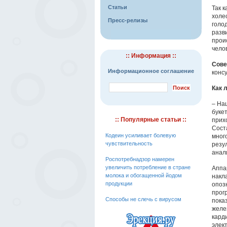
Статьи
Так 
холе
Пресс-релизы
голо
разв
прои
чело
:: Информация ::
Сове
Информационное соглашение
конс
Как 
– Наш
буке
:: Популярные статьи ::
прих
Сост
Кодеин усиливает болевую
мног
чувствительность
резу
анал
Роспотребнадзор намерен
увеличить потребление в стране
Аппа
молока и обогащенной йодом
накл
продукции
опоз
прог
Способы не слечь с вирусом
пока
желе
кард
элек