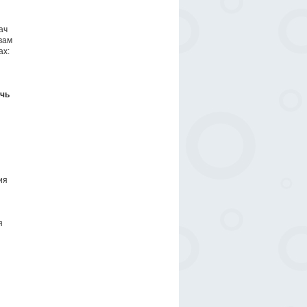
ач
вам
ах:
очь
ия
я