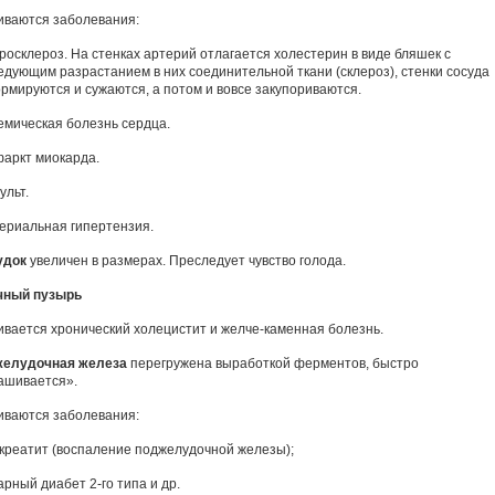
иваются заболевания:
еросклероз. На стенках артерий отлагается холестерин в виде бляшек с
едующим разрастанием в них соединительной ткани (склероз), стенки сосуда
рмируются и сужаются, а потом и вовсе закупориваются.
емическая болезнь сердца.
фаркт миокарда.
ульт.
териальная гипертензия.
удок
увеличен в размерах. Преследует чувство голода.
ный пузырь
ивается хронический холецистит и желче-каменная болезнь.
елудочная железа
перегружена выработкой ферментов, быстро
ашивается».
иваются заболевания:
нкреатит (воспаление поджелудочной железы);
арный диабет 2-го типа и др.