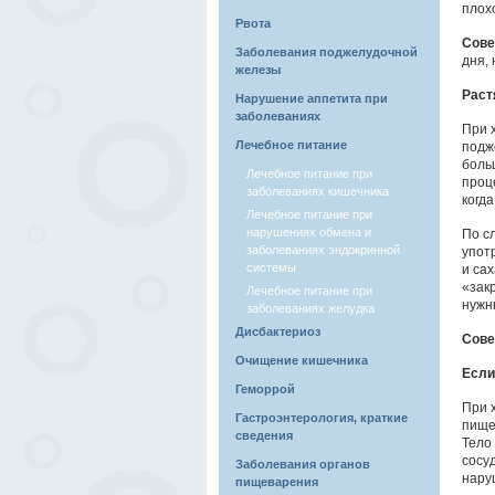
плох
Рвота
Сове
Заболевания поджелудочной
дня,
железы
Раст
Нарушение аппетита при
заболеваниях
При 
Лечебное питание
подж
боль
Лечебное питание при
проц
заболеваниях кишечника
когда
Лечебное питание при
нарушениях обмена и
По с
заболеваниях эндокринной
упот
системы
и са
«зак
Лечебное питание при
нужны
заболеваниях желудка
Дисбактериоз
Сове
Очищение кишечника
Если
Геморрой
При 
Гастроэнтерология, краткие
пище
сведения
Тело
сосуд
Заболевания органов
нару
пищеварения