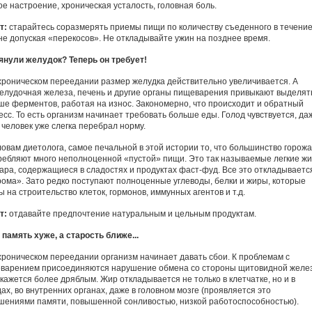
ое настроение, хроническая усталость, головная боль.
т:
старайтесь соразмерять приемы пищи по количеству съеденного в течени
 не допуская «перекосов». Не откладывайте ужин на позднее время.
янули желудок? Теперь он требует!
хроническом переедании размер желудка действительно увеличивается. А
елудочная железа, печень и другие органы пищеварения привыкают выделят
ше ферментов, работая на износ. Закономерно, что происходит и обратный
есс. То есть организм начинает требовать больше еды. Голод чувствуется, да
 человек уже слегка перебрал норму.
ловам диетолога, самое печальной в этой истории то, что большинство горож
ребляют много неполноценной «пустой» пищи. Это так называемые легкие ж
хара, содержащиеся в сладостях и продуктах фаст-фуд. Все это откладываетс
рома». Зато редко поступают полноценные углеводы, белки и жиры, которые
 на строительство клеток, гормонов, иммунных агентов и т.д.
т:
отдавайте предпочтение натуральным и цельным продуктам.
 память хуже, а старость ближе...
хроническом переедании организм начинает давать сбои. К проблемам с
варением присоединяются нарушение обмена со стороны щитовидной желе
 кажется более дряблым. Жир откладывается не только в клетчатке, но и в
ах, во внутренних органах, даже в головном мозге (проявляется это
шениями памяти, повышенной сонливостью, низкой работоспособностью).