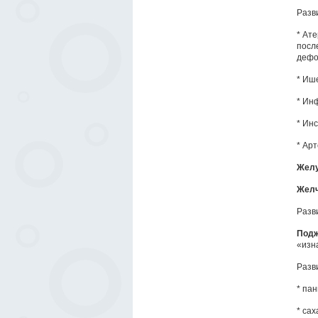
Разв
* Ат
посл
дефо
* Иш
* Ин
* Инс
* Ар
Жел
Желч
Разв
Подж
«изн
Разв
* па
* сах