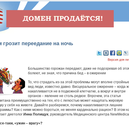
 грозит переедание на ночь
Версия для пе
Большинство горожан передают, даже не подозревая об это
болеют, не зная, что причина бед – в ожирении
То, что страдать из-за этой проблемы могут вполне стройны
вид люди, известно давно. Висцеральное ожирение – когда 
накапливается не в подкожной клетчатке, а вокруг и внутри
органов – явление не столь редкое. Впрочем, эта статья
читана преимущественно на тех, кто с легкостью может нащупать жировую
дку у себя на животе. Давайте разберемся, почему накапливаются лишние
граммы? Как с ними можно бороться, не меняя кардинально рацион? В этом н
гает диетолог
Инна Полищук
, руководитель Медицинского центра NewMedical
все-таки, «ужин – врагу»?