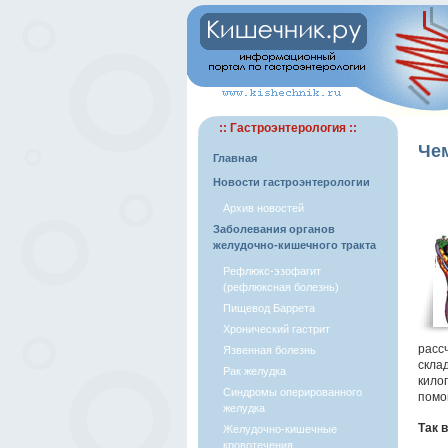
:: Гастроэнтерология ::
Чем
Главная
Новости гастроэнтерологии
Архив новостей
Заболевания органов
желудочно-кишечного тракта
Рефлюкс-эзофагит
(рефлюксная болезнь)
Пищевод Баррета
Хронический гастрит
расс
Язвенная болезнь
скла
Рак желудка
кило
Синдромы оперированного
помо
желудка
Так 
Желудочно-кишечные
кровотечения