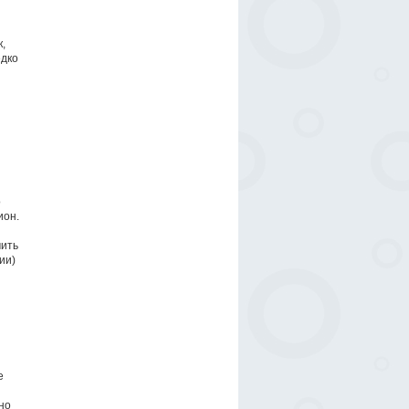
,
едко
о
ион.
чить
ии)
е
но