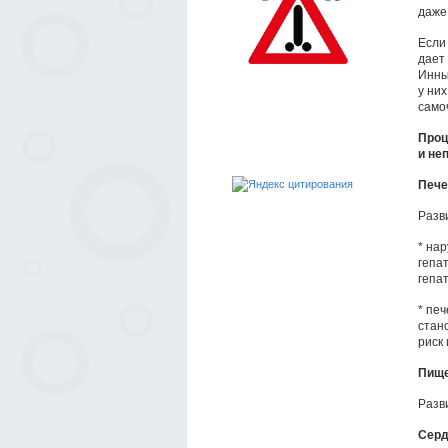
даже
Если
дает
Инны
у ни
само
Проц
и не
Пече
Разв
* на
гепа
гепа
* пе
стано
риск 
Пищ
Разв
Серд