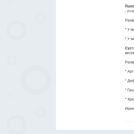
Поло
- отл
Разв
* У 
* У 
Сус
весом
Разв
* Ар
* Де
* Гр
* Хр
Ирин