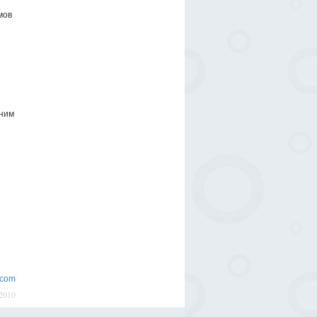
мов
шним
.com
/2010