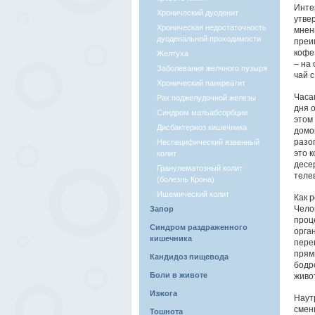
Инте
Хронический дуоденит
утве
Хроническая недостаточность
мнен
дуоденальной проходимости
преи
кофе 
Желтуха
– на 
Заболевания желчного пузыря
чай с
Хронический панкреатит
Часам
Рак поджелудочной железы
дня 
Синдром мальабсорбции
этом 
Дисбактериоз кишечника
домо
разо
Неспецифический язвенный
это 
колит
десе
Гранулематозный колит
теле
(болезнь Крона)
Ишемический колит
Как 
Чело
Запор
проце
Синдром раздраженного
орга
кишечника
пере
прям
Кандидоз пищевода
бодр
Боли в животе
живо
Изжога
Наут
смен
Тошнота