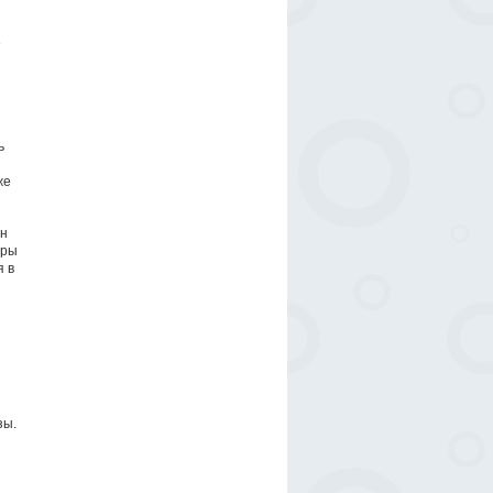
е
ь
же
ан
иры
я в
зы.