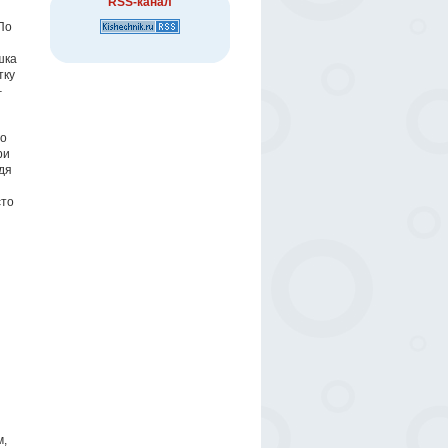
RSS-канал
По
шка
тку
–
го
ри
дя
сто
м,