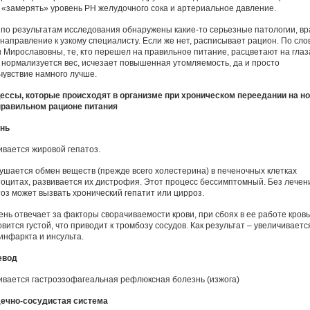
 «замерять» уровень РН желудочного сока и артериальное давление.
 по результатам исследования обнаружены какие-то серьезные патологии, вр
 направление к узкому специалисту. Если же нет, расписывает рацион. По сло
 Мирославовны, те, кто перешел на правильное питание, расцветают на глаз
х нормализуется вес, исчезает повышенная утомляемость, да и просто
чувствие намного лучше.
ессы, которые происходят в организме при хроническом переедании на н
правильном рационе питания
нь
ивается жировой гепатоз.
рушается обмен веществ (прежде всего холестерина) в печеночных клетках
тоцитах, развивается их дистрофия. Этот процесс бессимптомный. Без лечен
тоз может вызвать хронический гепатит или цирроз.
чень отвечает за факторы сворачиваемости крови, при сбоях в ее работе кровь
вится густой, что приводит к тромбозу сосудов. Как результат – увеличиваетс
инфаркта и инсульта.
евод
ивается гастроэзофагеальная рефлюксная болезнь (изжога)
ечно-сосудистая система