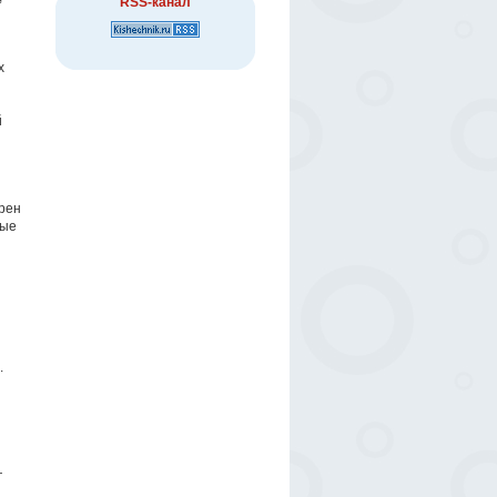
RSS-канал
х
й
рен
рые
.
—