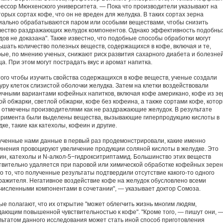
ессор Мюнхенского университета. — Пока что производители указывают на
орых сортах кофе, что он не вреден для желудка. В таких сортах зерна
иально обрабатываются паром или особыми веществами, чтобы снизить
чество раздражающих желудок компонентов. Однако эффективность подобны
дов не доказана". Также известно, что подобные способы обработки могут
ьшать количество полезных веществ, содержащихся в кофе, включая и те,
рые, по мнению ученых, снижают риск развития сахарного диабета и болезне
а. При этом могут пострадать вкус и аромат напитка.
того чтобы изучить свойства содержащихся в кофе веществ, ученые создали
туру клеток слизистой оболочки желудка. Затем на клетки воздействовали
ичными вариантами кофейных напитков, включая кофе американо, кофе из зе
ой обжарки, светлой обжарки, кофе без кофеина, а также сортами кофе, кото
 отмечены производителями как не раздражающие желудок. В результате
еримента были выделены вещества, вызывающие гиперпродукцию кислоты в
ке, такие как катехолы, кофеин и другие.
ученные нами данные в первый раз продемонстрировали, какие именно
инения провоцируют увеличение продукции соляной кислоты в желудке. Это
ин, катехолы и N-алкол-5−гидрокситриптамид. Большинство этих веществ
твительно удаляется при паровой или химической обработке кофейных зерен
о то, что полученные результаты подтвердили отсутствие какого-то одного
ражителя. Негативное воздействие кофе на желудок обусловлено всеми
численными компонентами в сочетании", — указывает доктор Сомоза.
ые полагают, что их открытие "может облегчить жизнь многим людям,
дающим повышенной чувствительностью к кофе". "Кроме того, — пишут они, 
льтатом данного исследования может стать иной способ приготовления