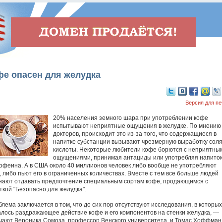
фе опасен для желудка
Версия для пе
20% населения земного шара при употреблении кофе
испытывают неприятные ощущения в желудке. По мнению
докторов, происходит это из-за того, что содержащиеся в
напитке субстанции вызывают чрезмерную выработку сол
кислоты. Некоторые любители кофе борются с неприятны
ощущениями, принимая антациды или употребляя напито
кофеина. А в США около 40 миллионов человек либо вообще не употребляют
, либо пьют его в ограниченных количествах. Вместе с тем все больше людей
нают отдавать предпочтение специальным сортам кофе, продающимся с
ткой "Безопасно для желудка".
блема заключается в том, что до сих пор отсутствуют исследования, в которы
алось раздражающее действие кофе и его компонентов на стенки желудка, —
чают Вероника Сомоза, профессор Венского университета, и Томас Хоффман