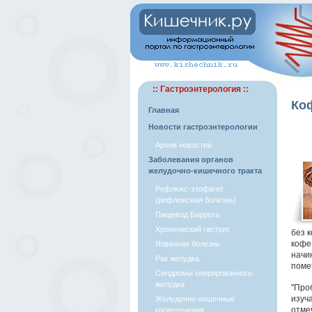
:: Гастроэнтерология ::
Ко
Главная
Новости гастроэнтерологии
Архив новостей
Заболевания органов
желудочно-кишечного тракта
Рефлюкс-эзофагит
(рефлюксная болезнь)
Пищевод Баррета
Хронический гастрит
без 
кофе
Язвенная болезнь
начи
Рак желудка
поме
Синдромы оперированного
желудка
"Про
изуч
Желудочно-кишечные
отме
кровотечения