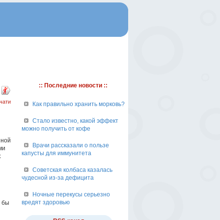
:: Последние новости ::
чати
Как правильно хранить морковь?
Стало известно, какой эффект
можно получить от кофе
яной
Врачи рассказали о пользе
ми
капусты для иммунитета
к
Советская колбаса казалась
чудесной из-за дефицита
Ночные перекусы серьезно
вредят здоровью
х бы
,