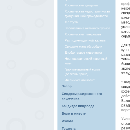
проф
Хронический дуоденит
некот
Хроническая недостаточность
спец
дуоденальной проходимости
коли
Желтуха
мето
умен
Заболевания желчного пузыря
кото
Хронический панкреатит
сердц
Рак поджелудочной железы
Для 
Синдром мальабсорбции
куль
Дисбактериоз кишечника
разл
Неспецифический язвенный
темн
колит
были
эксп
Гранулематозный колит
желуд
(болезнь Крона)
Ишемический колит
"Пол
Запор
соед
кофе
Синдром раздраженного
дейс
кишечника
Важн
разд
Кандидоз пищевода
пере
Боли в животе
Учен
Изжога
стра
резу
Тошнота