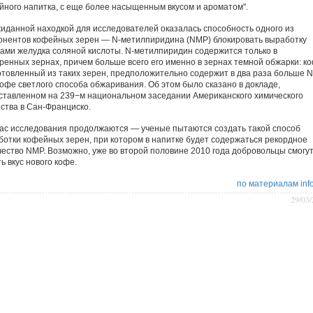
йного напитка, с еще более насыщенным вкусом и ароматом".
иданной находкой для исследователей оказалась способность одного из
онентов кофейных зерен — N-метилпиридина (NMP) блокировать выработку
ками желудка соляной кислоты. N-метилпиридин содержится только в
ренных зернах, причем больше всего его именно в зернах темной обжарки: ко
отовленный из таких зерен, предположительно содержит в два раза больше N
кофе светлого способа обжаривания. Об этом было сказано в докладе,
ставленном на 239−м национальном заседании Американского химического
ства в Сан-Франциско.
ас исследования продолжаются — ученые пытаются создать такой способ
ботки кофейных зерен, при котором в напитке будет содержаться рекордное
чество NMP. Возможно, уже во второй половине 2010 года добровольцы смогу
ь вкус нового кофе.
по материалам info
29/03