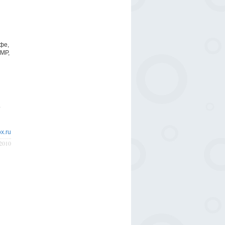
фе,
MP,
т
x.ru
/2010