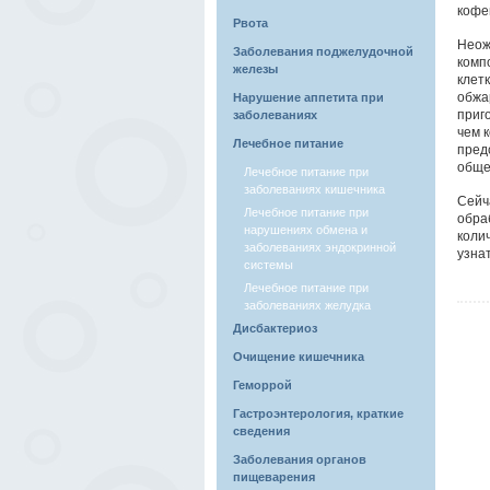
кофе
Рвота
Неож
Заболевания поджелудочной
комп
железы
клет
обжа
Нарушение аппетита при
приг
заболеваниях
чем 
Лечебное питание
пред
обще
Лечебное питание при
заболеваниях кишечника
Сейч
Лечебное питание при
обра
нарушениях обмена и
коли
заболеваниях эндокринной
узнат
системы
Лечебное питание при
заболеваниях желудка
Дисбактериоз
Очищение кишечника
Геморрой
Гастроэнтерология, краткие
сведения
Заболевания органов
пищеварения