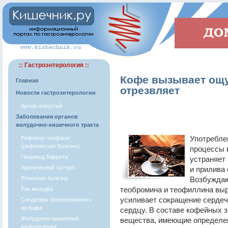
:: Гастроэнтерология ::
Кофе вызывает ощу
Главная
отрезвляет
Новости гастроэнтерологии
Архив новостей
Заболевания органов
желудочно-кишечного тракта
Употребле
Рефлюкс-эзофагит
(рефлюксная болезнь)
процессы в
Пищевод Баррета
устраняет
Хронический гастрит
и прилива
Язвенная болезнь
Возбуждаю
теобромина и теофиллина выр
Рак желудка
усиливает сокращение сердеч
Синдромы оперированного
желудка
сердцу. В составе кофейных 
Желудочно-кишечные
вещества, имеющие определен
кровотечения