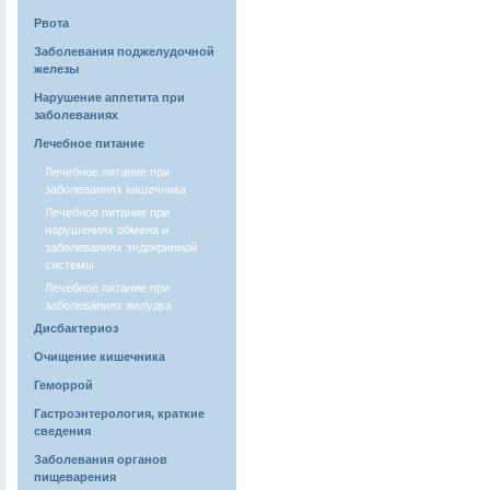
Рвота
Заболевания поджелудочной
железы
Нарушение аппетита при
заболеваниях
Лечебное питание
Лечебное питание при
заболеваниях кишечника
Лечебное питание при
нарушениях обмена и
заболеваниях эндокринной
системы
Лечебное питание при
заболеваниях желудка
Дисбактериоз
Очищение кишечника
Геморрой
Гастроэнтерология, краткие
сведения
Заболевания органов
пищеварения