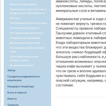
аминокслоты, липиды, полиса
Хронический дуоденит
нуклеиновые кислоты, пектин
Хроническая недостаточность
минеральные соли и витамины
дуоденальной проходимости
Желтуха
Американские ученые в ходе 
Заболевания желчного пузыря
не помогает вернуть трезвост
Специалисты провели лабора
Хронический панкреатит
Грызунам давали этиловый сп
Рак поджелудочной железы
животных помещали в лабиринт
Синдром мальабсорбции
Когда лабораторным животным
Дисбактериоз кишечника
что эти вещества блокируют де
Неспецифический язвенный
алкоголь снижал бодрящий э
колит
большую расслабленность и 
Гранулематозный колит
(болезнь Крона)
отношении возможных опаснос
Ишемический колит
чашка кофе вызывает у пьяног
Запор
что он трезв и вполне адекват
чувствовать себя бодрыми и 
Синдром раздраженного
опасной ситуации, например, 
кишечника
состоянии.
Кандидоз пищевода
Боли в животе
Изжога
Тошнота