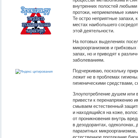
внутренних полостей любыми 
протоки, неприемлемые химиче
Те остро неприятные запахи,
местах наибольшего сосредото
этой деятельности.
На потовых выделениях посе
микроорганизмов и грибковых 
запах, но и приводят к разли
заболеваниям.
Подчеркиваю, поскольку прир
лежит не в проблемах гигиены
гигиеническими средствами, с
Злоупотребление душем или в
привести к перенапряжению и
смываем естественный защит
и находящийся на коже, волоса
от проникновения внутрь вред
в дезодорантах, одеколонах, 
паразитных микроорганизмов, 
естественное протекание био