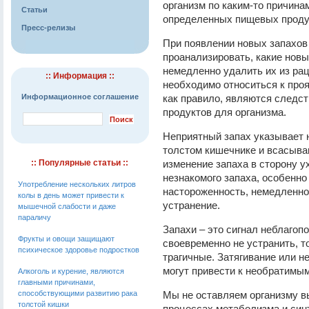
организм по каким-то причина
Статьи
определенных пищевых проду
Пресс-релизы
При появлении новых запахов
проанализировать, какие новы
немедленно удалить их из ра
:: Информация ::
необходимо относиться к проя
Информационное соглашение
как правило, являются следс
продуктов для организма.
Неприятный запах указывает 
толстом кишечнике и всасыван
:: Популярные статьи ::
изменение запаха в сторону у
незнакомого запаха, особенно
Употребление нескольких литров
настороженность, немедленно
колы в день может привести к
устранение.
мышечной слабости и даже
параличу
Запахи – это сигнал неблагопо
Фрукты и овощи защищают
своевременно не устранить, т
психическое здоровье подростков
трагичные. Затягивание или 
могут привести к необратимы
Алкоголь и курение, являются
главными причинами,
способствующими развитию рака
Мы не оставляем организму в
толстой кишки
процессах метаболизма и син