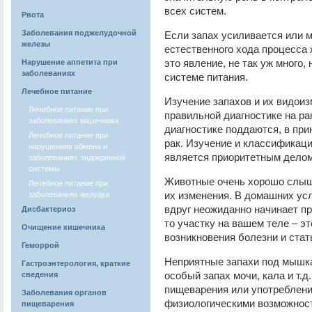
всех систем.
Рвота
Заболевания поджелудочной
Если запах усиливается или м
железы
естественного хода процесса
это явление, не так уж много
Нарушение аппетита при
заболеваниях
системе питания.
Лечебное питание
Изучение запахов и их видои
Лечебное питание при
правильной диагностике на ра
заболеваниях кишечника
диагностике поддаются, в при
Лечебное питание при
рак. Изучение и классификаци
нарушениях обмена и
является приоритетным делом
заболеваниях эндокринной
системы
Животные очень хорошо слыша
Лечебное питание при
их изменения. В домашних ус
заболеваниях желудка
вдруг неожиданно начинает п
Дисбактериоз
то участку на вашем теле – э
Очищение кишечника
возникновения болезни и стат
Геморрой
Неприятные запахи под мышкам
Гастроэнтерология, краткие
особый запах мочи, кала и т.д
сведения
пищеварения или употреблени
Заболевания органов
физиологическими возможност
пищеварения