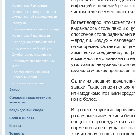
инфекций и эпидемий резко с
Хронический дуоденит
чистом теле не уменьшаются.
Хроническая недостаточность
дуоденальной проходимости
Встает вопрос: что может так 
Желтуха
выражалось столь явно и ощу
Заболевания желчного пузыря
способное столь радикально 
Хронический панкреатит
– вряд ли. Воздух – маловероя
Рак поджелудочной железы
однообразна. Остается пища 
Синдром мальабсорбции
химических соединений, по ф
Дисбактериоз кишечника
возможностей организма по ее
Неспецифический язвенный
утилизации ненужных отходов
колит
физиологических процессов, 
Гранулематозный колит
(болезнь Крона)
Одним из внешних проявлени
Ишемический колит
запахи. Такие запахи нельзя 
Запор
или медикаментозными средст
Синдром раздраженного
но не более.
кишечника
В процессе функционирования
Кандидоз пищевода
различные химические и биох
Боли в животе
процесс сопровождается выде
Изжога
норме почти не ощущаются на
значительную роль в контрол
Тошнота