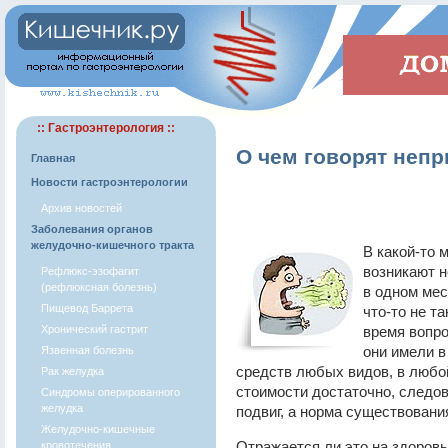
:: Гастроэнтерология ::
О чем говорят непр
Главная
Новости гастроэнтерологии
Архив новостей
Заболевания органов
желудочно-кишечного тракта
В какой-то 
возникают н
Рефлюкс-эзофагит
(рефлюксная болезнь)
в одном мес
Пищевод Баррета
что-то не т
Хронический гастрит
время вопро
они имели в
Язвенная болезнь
средств любых видов, в любо
Рак желудка
стоимости достаточно, следо
Синдромы оперированного
желудка
подвиг, а норма существовани
Желудочно-кишечные
Отражается ли это на здоровь
кровотечения